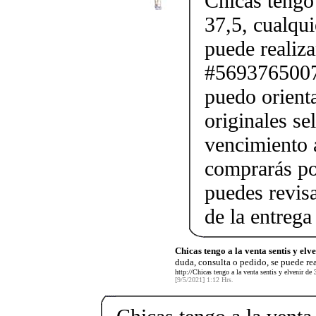
Chicas tengo 
37,5, cualqui
puede realiz
#56937650075
puedo orienta
originales se
vencimiento a
comprarás po
puedes revis
de la entrega
Chicas tengo a la venta sentis y elv
duda, consulta o pedido, se puede rea
http://Chicas tengo a la venta sentis y elvenir de
[9/5/2021] 1:12 Hrs.