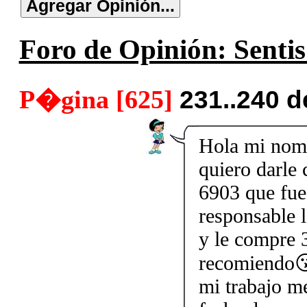
Foro de Opinión: Sentis
P�gina [625]
231..240 
Hola mi nom
quiero darle
6903 que fue
responsable l
y le compre 3
recomiendo😘
mi trabajo me