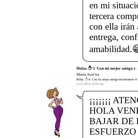
en mi situaci
tercera comp
con ella irán
entrega, conf
amabilidad.
Holas. ✋☺️ Con mi mejor amiga e
:
María José ha
Holas. ✋☺️ Con mi mejor amiga encontramos el co
[13/5/2021] 18:03 Hrs.
¡¡¡¡¡¡¡ ATE
HOLA VEN
BAJAR DE 
ESFUERZO