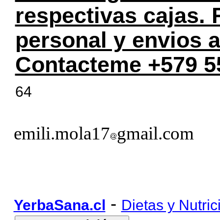
respectivas cajas.
personal y envios a
Contacteme +579 5
64
emili.mola17
gmail.com
-
YerbaSana.cl
Dietas y Nutric