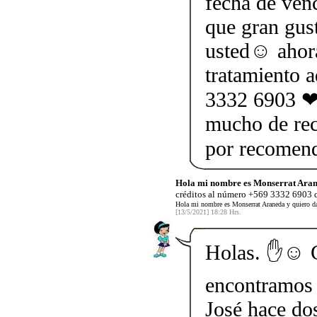
fecha de ven
que gran gus
usted☺ ahor
tratamiento 
3332 6903 ❤ 
mucho de rec
por recomen
Hola mi nombre es Monserrat Aran
créditos al número +569 3332 6903 q
Hola mi nombre es Monserrat Araneda y quiero da
[13/5/2021] 18:28 Hrs.
Holas. ✋☺️ 
encontramos 
José hace do