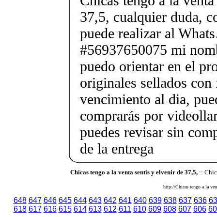
Chicas tengo a la venta 
37,5, cualquier duda, c
puede realizar al What
#56937650075 mi nombr
puedo orientar en el pr
originales sellados con
vencimiento al dia, pue
comprarás por videolla
puedes revisar sin co
de la entrega
Chicas tengo a la venta sentis y elvenir de 37,5,
:: Chic
http://Chicas tengo a la ven
648
647
646
645
644
643
642
641
640
639
638
637
636
6
618
617
616
615
614
613
612
611
610
609
608
607
606
60