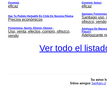
Ozempic
Ozempic Soluci
eficaz
eficaz
Santiago Fentermina,
Haz Tu Pedido Herbalife En Chile En Nuestra Página
Santiago uso, 
Precios económicos
ofrezco, vendo
Fentermina, Sentis, Elvenir, Obexol ,
Adelgaza De Manera 
Uso, venta, efectos, compro, ofrezco,
Flaca!!!
Adelgazante nue
vendo
Ver todo el lista
Su aviso h
Sitios amigos
SerAgro.cl