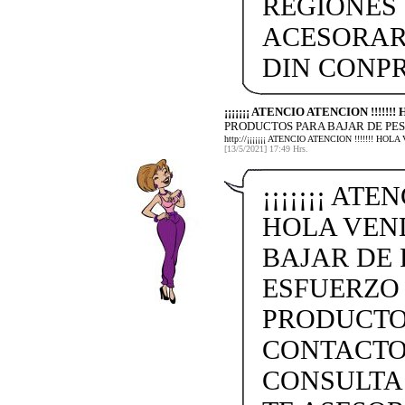
REGIONES 
ACESORAR
DIN CONP
¡¡¡¡¡¡¡ ATENCIO ATENCION !!!!!
PRODUCTOS PARA BAJAR DE PES
http://¡¡¡¡¡¡¡ ATENCIO ATENCION !!!!!!!
[13/5/2021] 17:49 Hrs.
¡¡¡¡¡¡¡ ATE
HOLA VEN
BAJAR DE 
ESFUERZO
PRODUCTO
CONTACTO 
CONSULTA