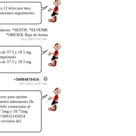
12 kilos por mes,
y hacemos seguimiento
 marcas: *SENTIS. *ELVENIR
*OBEXOL Baje de forma
[31/1/2021] 0:05 Hrs.
s de 37.5 y 18.5 mg
comprimido
s de 37.5 y 18.5 mg
+56984076416
::
[29/1/2021] 20:07 Hrs.
very para optima
entis laboratorio De
hile contactarse al
37.5mg y 18.75mg
App+56932145854
 revisión del