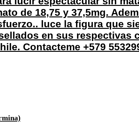
ra lucir espectacular sin mat
mato de 18,75 y 37,5mg. Ade
fuerzo.. luce la figura que s
sellados en sus respectivas 
chile. Contacteme +579 55329
ermina)