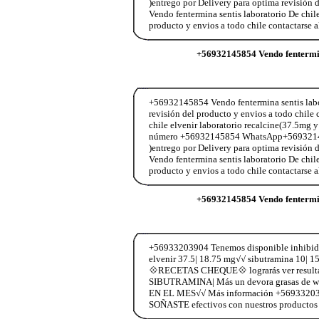
)entrego por Delivery para optima revisió
Vendo fentermina sentis laboratorio De chil
producto y envios a todo chile contactar
+56932145854 Vendo fentermin
+56932145854 Vendo fentermina sentis labor
revisión del producto y envios a todo chi
chile elvenir laboratorio recalcine(37.5mg y
número +56932145854 WhatsApp+56932145854
)entrego por Delivery para optima revisió
Vendo fentermina sentis laboratorio De chil
producto y envios a todo chile contactar
+56932145854 Vendo fentermin
+56933203904 Tenemos disponible inhibid
elvenir 37.5| 18.75 mg√√ sibutramina 10|
💠RECETAS CHEQUE💠 lograrás ver resultado
SIBUTRAMINA| Más un devora grasas de w
EN EL MES√√ Más información +5693320390
SOÑASTE efectivos con nuestros productos