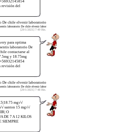
App+56932145854
 revisión del
 De chile elvenir laboratorio
tis laboratorio De chile elvenir labor
[29/1/2021] 7:49 Hrs.
very para optima
entis laboratorio De
hile contactarse al
37.5mg y 18.75mg
App+56932145854
 revisión del
 De chile elvenir laboratorio
tis laboratorio De chile elvenir labor
[29/1/2021] 7:48 Hrs.
.5|18.75 mg√√
g√√ santon 15 mg√√
NIR| O
A DE 7 A 12 KILOS
QUE SIEMPRE