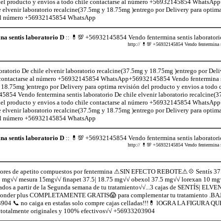
n del producto y envios a todo chile contactarse al número +56932145854 Whats
e elvenir laboratorio recalcine(37.5mg y 18.75mg )entrego por Delivery para optima
se al número +56932145854 WhatsApp
a sentis laboratorio D
:: 💊💯 +56932145854 Vendo fentermina sentis laboratorio
http:// 💊💯 +56932145854 Vendo fentermina sen
atorio De chile elvenir laboratorio recalcine(37.5mg y 18.75mg )entrego por Deli
le contactarse al número +56932145854 WhatsApp+56932145854 Vendo fentermina s
 18.75mg )entrego por Delivery para optima revisión del producto y envios a todo c
 Vendo fentermina sentis laboratorio De chile elvenir laboratorio recalcine(
n del producto y envios a todo chile contactarse al número +56932145854 Whats
e elvenir laboratorio recalcine(37.5mg y 18.75mg )entrego por Delivery para optima
se al número +56932145854 WhatsApp
a sentis laboratorio D
:: 💊💯 +56932145854 Vendo fentermina sentis laboratorio
http:// 💊💯 +56932145854 Vendo fentermina sen
ores de apetito compuestos por fentermina ⚠SIN EFECTO REBOTE⚠💠 Sentís 37
 15 mg√√ mesura 15mg√√ finapet 37.5| 18.75 mg√√ obexol 37.5 mg√√ lorexan 10 m
s a partir de la Segunda semana de tu tratamiento√√...3 cajas de SENTÍS| ELVE
onder plus COMPLETAMENTE GRATIS😱 para complementar tu tratamiento .BAJ
4 📞 no caiga en estafas solo compre cajas celladas!!!💊 lOGRA LA FIGURA 
 totalmente originales y 100% efectivos√√ +56933203904