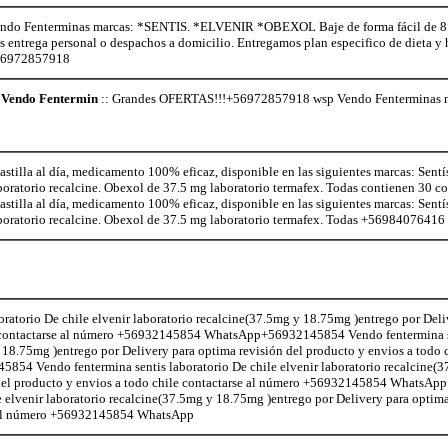
o Fenterminas marcas: *SENTIS. *ELVENIR *OBEXOL Baje de forma fácil de 8 a 
os entrega personal o despachos a domicilio. Entregamos plan especifico de dieta 
+56972857918
Vendo Fentermin
:: Grandes OFERTAS!!!+56972857918 wsp Vendo Fenterminas
illa al día, medicamento 100% eficaz, disponible en las siguientes marcas: Sentí
aboratorio recalcine. Obexol de 37.5 mg laboratorio termafex. Todas contienen 30 
illa al día, medicamento 100% eficaz, disponible en las siguientes marcas: Sentí
aboratorio recalcine. Obexol de 37.5 mg laboratorio termafex. Todas +56984076416
atorio De chile elvenir laboratorio recalcine(37.5mg y 18.75mg )entrego por Deli
le contactarse al número +56932145854 WhatsApp+56932145854 Vendo fentermina s
 18.75mg )entrego por Delivery para optima revisión del producto y envios a todo c
 Vendo fentermina sentis laboratorio De chile elvenir laboratorio recalcine(
n del producto y envios a todo chile contactarse al número +56932145854 Whats
e elvenir laboratorio recalcine(37.5mg y 18.75mg )entrego por Delivery para optima
se al número +56932145854 WhatsApp