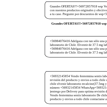
Grandes OFERTAS!!!+56972857918 wsp Vend
con nuestros productos originales y efectiv
a tu caso. Pregunte por descuentos de wsp
Grandes OFERTAS!!!+56972857918 wsp 
+56984076416 Adelgaza con tan sólo una past
laboratorio de Chile. Elventir de 37.5 mg l
+56984076416 Adelgaza con tan sólo una past
laboratorio de Chile. Elventir de 37.5 mg l
+56932145854 Vendo fentermina sentis labor
revisión del producto y envios a todo chi
chile elvenir laboratorio recalcine(37.5mg y
número +56932145854 WhatsApp+56932145854
)entrego por Delivery para optima revisió
Vendo fentermina sentis laboratorio De chil
producto y envios a todo chile contactar