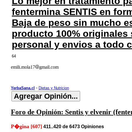
Lo mejor en tratamiento pa
fentermina SENTIS en for
Baja de peso sin mucho es
producto 100% originales 
personal y envios a todo 
64
emili.mola17
gmail.com
-
YerbaSana.cl
Dietas y Nutricion
Foro de Opinión: Sentis y elvenir (fent
P�gina [607]
411..420 de 6473 Opiniones