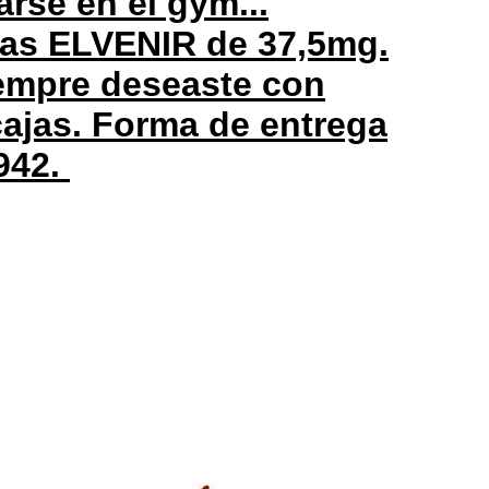
arse en el gym...
mas ELVENIR de 37,5mg.
iempre deseaste con
cajas. Forma de entrega
942.