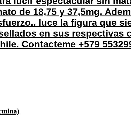
ra lucir espectacular sin mat
mato de 18,75 y 37,5mg. Ade
fuerzo.. luce la figura que s
sellados en sus respectivas 
chile. Contacteme +579 55329
ermina)