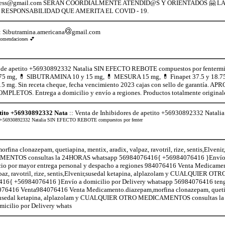
express@gmail.com SERÁN COORDIALMENTE ATENDID@S Y ORIENTADOS 🤗 
RESPONSABILIDAD QUE AMERITA EL COVID - 19.
: Sibutramina.americana
gmail.com
recomendaciones 💕
s de apetito +56930892332 Natalia SIN EFECTO REBOTE compuestos por fentermi
75 mg, 💊 SIBUTRAMINA 10 y 15 mg, 💊 MESURA 15 mg, 💊 Finapet 37.5 y 18
5 mg. Sin receta cheque, fecha vencimiento 2023 cajas con sello de garant
ETOS. Entrega a domicilio y envío a regiones. Productos totalmente original
etito +56930892332 Nata
:: Venta de Inhibidores de apetito +56930892332 Nata
tito +56930892332 Natalia SIN EFECTO REBOTE compuestos por fenter
a clonazepam, quetiapina, mentix, aradix, valpaz, ravotril, rize, sentis,Elvenir,
NTOS consultas la 24HORAS whatsapp 56984076416{ +56984076416 }Envío a
io por mayor entrega personal y despacho a regiones 984076416 Venta Medicame
alpaz, ravotril, rize, sentis,Elvenir,susedal ketapina, alplazolam y CUALQUIE
16{ +56984076416 }Envío a domicilio por Delivery whatsapp 56984076416 teng
84076416 Venta984076416 Venta Medicamento.diazepam,morfina clonazepam, queti
lvenir,susedal ketapina, alplazolam y CUALQUIER OTRO MEDICAMENTOS consultas 
cilio por Delivery whats