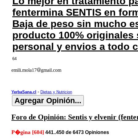
Lo mejor en tratamiento pa
fentermina SENTIS en for
Baja de peso sin mucho es
producto 100% originales 
personal y envios a todo 
64
emili.mola17
gmail.com
-
YerbaSana.cl
Dietas y Nutricion
Foro de Opinión: Sentis y elvenir (fent
P�gina [604]
441..450 de 6473 Opiniones