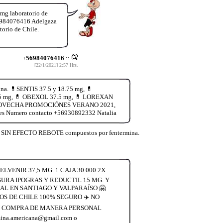
 mg laboratorio de
56984076416 Adelgaza
torio de Chile.
+56984076416
::
[22/1/2021] 2:57 Hrs.
na. 💊SENTIS 37.5 y 18.75 mg, 💊
.75 mg, 💊 OBEXOL 37.5 mg, 💊 LOREXAN
ía. APROVECHA PROMOCIÓNES VERANO 2021,
es Numero contacto +56930892332 Natalia
lia SIN EFECTO REBOTE compuestos por fentermina.
VENIR 37,5 MG. 1 CAJA 30.000 2X
SURA IPOGRAS Y REDUCTIL 15 MG. Y
L EN SANTIAGO Y VALPARAÍSO 🤗
S DE CHILE 100% SEGURO ✈️ NO
 SU COMPRA DE MANERA PERSONAL
a.americana@gmail.com o