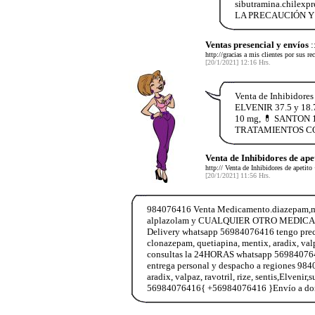
sibutramina.chil
LA PRECAUCIÓN Y 
Ventas presencial y envíos
:
http://gracias a mis clientes por sus 
[20/1/2021] 12:16 Hrs.
Venta de Inhibidore
ELVENIR 37.5 y 18.
10 mg, 💊 SANTON 1
TRATAMIENTOS COMPL
Venta de Inhibidores de ap
http:// Venta de Inhibidores de ape
[20/1/2021] 11:56 Hrs.
984076416 Venta Medicamento.diazepam,morfin
alplazolam y CUALQUIER OTRO MEDICAME
Delivery whatsapp 56984076416 tengo prec
clonazepam, quetiapina, mentix, aradix, v
consultas la 24HORAS whatsapp 569840764
entrega personal y despacho a regiones 9
aradix, valpaz, ravotril, rize, sentis,E
56984076416{ +56984076416 }Envío a domi