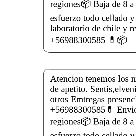
regiones📦 Baja de 8 a 
esfuerzo todo cellado y
laboratorio de chile y r
+56988300585 💊📦
Atencion tenemos los m
de apetito. Sentis,elven
otros Emtregas presenci
+56988300585💊 Envios
regiones📦 Baja de 8 a 
esfuerzo todo cellado y