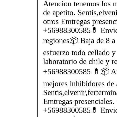
Atencion tenemos los m
de apetito. Sentis,elven
otros Emtregas presenci
+56988300585💊 Envios
regiones📦 Baja de 8 a 
esfuerzo todo cellado y
laboratorio de chile y r
+56988300585 💊📦 At
mejores inhibidores de 
Sentis,elvenir,fertermin
Emtregas presenciales.
+56988300585💊 Envios