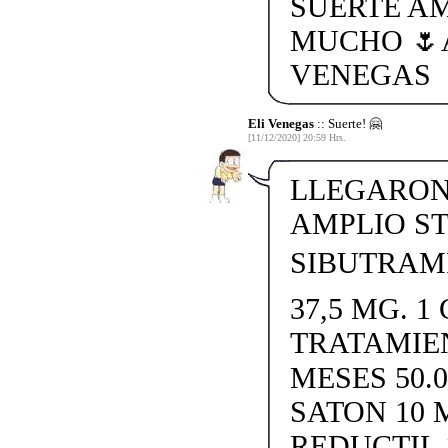
SUERTE A
MUCHO 🌷
VENEGAS
Eli Venegas
:: Suerte! 🤗
[11/12/2020] 20:59 Hrs.
LLEGARON 
AMPLIO S
SIBUTRAMI
37,5 MG. 1 
TRATAMIE
MESES 50.
SATON 10 
REDUCTIL 