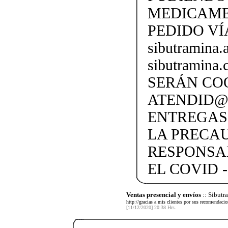
MEDICAME
PEDIDO VÍ
sibutramina
sibutramina
SERÁN CO
ATENDID@S
ENTREGAS
LA PRECA
RESPONSA
EL COVID -
Ventas presencial y envíos
:: Sibut
http://gracias a mis clientes por sus recomendaci
[11/12/2020] 20:38 Hrs.