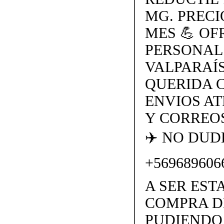
MG. PRECI
MES 💪 O
PERSONAL
VALPARAÍS
QUERIDA 
ENVIOS AT
Y CORREOS
✈️ NO DU
+569689606
A SER EST
COMPRA D
PUDIENDO 