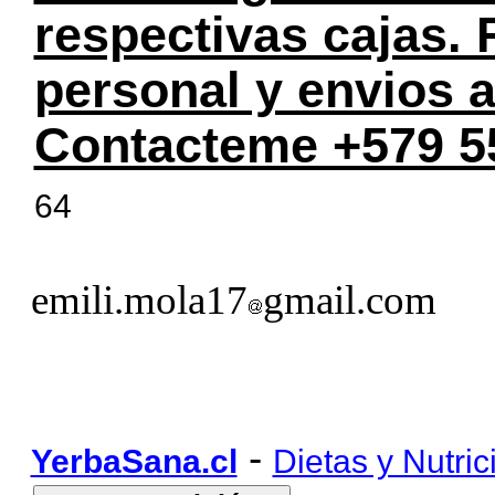
respectivas cajas.
personal y envios a
Contacteme +579 5
64
emili.mola17
gmail.com
-
YerbaSana.cl
Dietas y Nutric