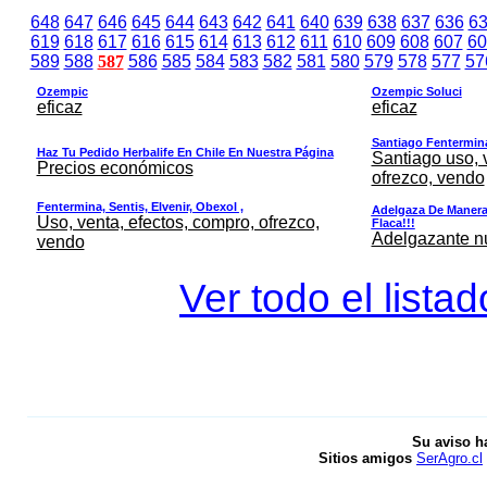
648
647
646
645
644
643
642
641
640
639
638
637
636
6
619
618
617
616
615
614
613
612
611
610
609
608
607
60
589
588
587
586
585
584
583
582
581
580
579
578
577
57
Ozempic
Ozempic Soluci
eficaz
eficaz
Santiago Fentermina,
Haz Tu Pedido Herbalife En Chile En Nuestra Página
Santiago uso, 
Precios económicos
ofrezco, vendo
Fentermina, Sentis, Elvenir, Obexol ,
Adelgaza De Manera 
Uso, venta, efectos, compro, ofrezco,
Flaca!!!
Adelgazante nue
vendo
Ver todo el lista
Su aviso h
Sitios amigos
SerAgro.cl