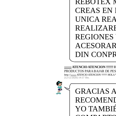
REBOTEX 
CREAS EN
UNICA REA
REALIZARE
REGIONES 
ACESORAR
DIN CONP
¡¡¡¡¡¡¡ ATENCIO ATENCION !!!!!
PRODUCTOS PARA BAJAR DE PES
http://¡¡¡¡¡¡¡ ATENCIO ATENCION !!!!!!!
[12/12/2020] 14:57 Hrs.
GRACIAS A
RECOMENDA
YO TAMBI