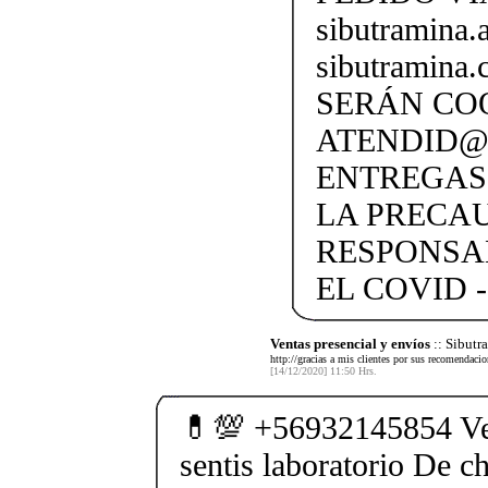
sibutramina
sibutramina
SERÁN CO
ATENDID@S
ENTREGAS
LA PRECA
RESPONSA
EL COVID -
Ventas presencial y envíos
:: Sibut
http://gracias a mis clientes por sus recomendaci
[14/12/2020] 11:50 Hrs.
💊💯 +56932145854 Ve
sentis laboratorio De ch