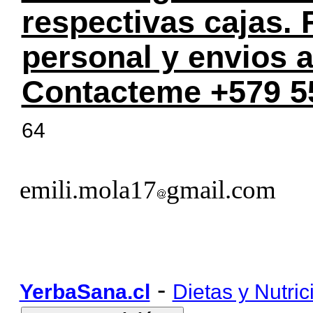
respectivas cajas.
personal y envios a
Contacteme +579 5
64
emili.mola17
gmail.com
-
YerbaSana.cl
Dietas y Nutric