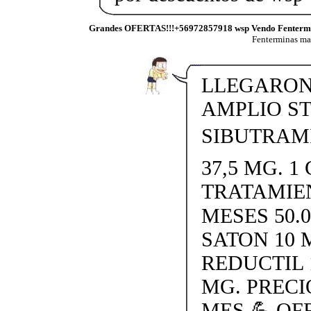
Grandes OFERTAS!!!+56972857918 wsp Vendo Fenterm
Fenterminas m
LLEGARON 
AMPLIO S
SIBUTRAMI
37,5 MG. 1 
TRATAMIE
MESES 50.
SATON 10 
REDUCTIL 
MG. PRECI
MES 💪 O