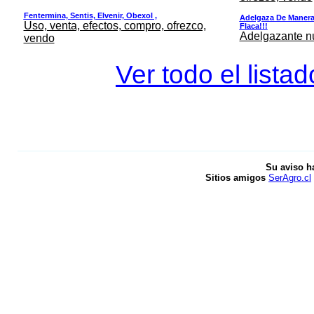
Fentermina, Sentis, Elvenir, Obexol ,
Adelgaza De Manera 
Uso, venta, efectos, compro, ofrezco,
Flaca!!!
Adelgazante nue
vendo
Ver todo el lista
Su aviso h
Sitios amigos
SerAgro.cl