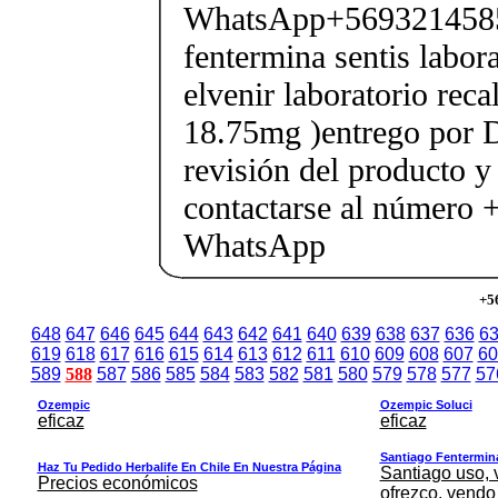
WhatsApp+569321458
fentermina sentis labor
elvenir laboratorio rec
18.75mg )entrego por D
revisión del producto y
contactarse al número
WhatsApp
+5
648
647
646
645
644
643
642
641
640
639
638
637
636
6
619
618
617
616
615
614
613
612
611
610
609
608
607
60
589
588
587
586
585
584
583
582
581
580
579
578
577
57
Ozempic
Ozempic Soluci
eficaz
eficaz
Santiago Fentermina,
Haz Tu Pedido Herbalife En Chile En Nuestra Página
Santiago uso, 
Precios económicos
ofrezco, vendo