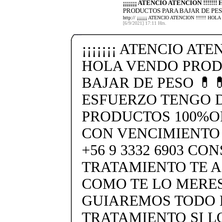
¡¡¡¡¡¡¡ ATENCIO ATENCION !!!!!
PRODUCTOS PARA BAJAR DE PES
http:// ¡¡¡¡¡¡¡ ATENCIO ATENCION !!!!!!
[6/9/2021] 17:11 Hrs.
¡¡¡¡¡¡¡ ATENCIO ATEN
HOLA VENDO PROD
BAJAR DE PESO 💊
ESFUERZO TENGO 
PRODUCTOS 100%O
CON VENCIMIENTO
+56 9 3332 6903 CO
TRATAMIENTO TE 
COMO TE LO MERES
GUIAREMOS TODO 
TRATAMIENTO SI L