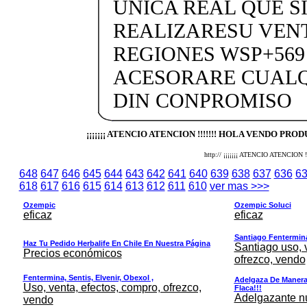
UNICA REAL QUE SI
REALIZARESU VENT
REGIONES WSP+569 
ACESORARE CUALQ
DIN CONPROMISO
¡¡¡¡¡¡¡ ATENCIO ATENCION !!!!!!! HOLA VENDO PROD
http:// ¡¡¡¡¡¡¡ ATENCIO ATENC
648
647
646
645
644
643
642
641
640
639
638
637
636
6
618
617
616
615
614
613
612
611
610
ver mas >>>
Ozempic
Ozempic Soluci
eficaz
eficaz
Santiago Fentermina,
Haz Tu Pedido Herbalife En Chile En Nuestra Página
Santiago uso, 
Precios económicos
ofrezco, vendo
Fentermina, Sentis, Elvenir, Obexol ,
Adelgaza De Manera 
Uso, venta, efectos, compro, ofrezco,
Flaca!!!
Adelgazante nue
vendo