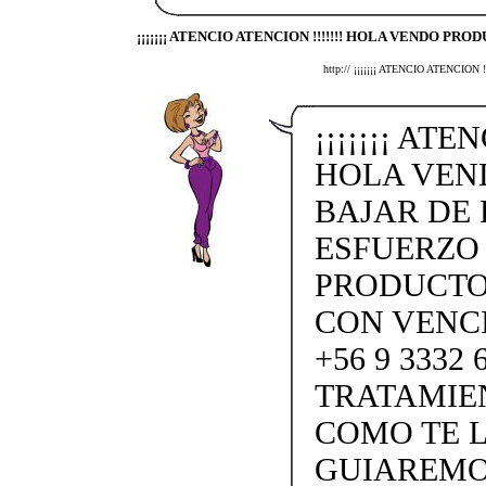
¡¡¡¡¡¡¡ ATENCIO ATENCION !!!!!!! HOLA VENDO PROD
http:// ¡¡¡¡¡¡¡ ATENCIO ATENC
¡¡¡¡¡¡¡ ATE
HOLA VEN
BAJAR DE 
ESFUERZO
PRODUCTO
CON VENC
+56 9 3332
TRATAMIE
COMO TE L
GUIAREMO