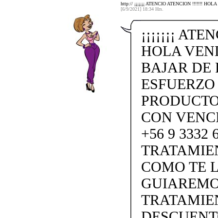
http:// ¡¡¡¡¡¡¡ ATENCIO ATENCION !!!!!!
[6/9/2021] 18:34 Hrs.
¡¡¡¡¡¡¡ ATE
HOLA VEN
BAJAR DE 
ESFUERZO
PRODUCTO
CON VENC
+56 9 3332
TRATAMIE
COMO TE L
GUIAREMO
TRATAMIEN
DESCUENTO