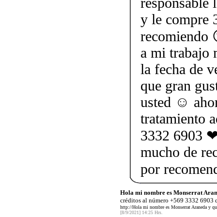
responsable l
y le compre 3
recomiendo 
a mi trabajo 
la fecha de 
que gran gus
usted ☺ ahor
tratamiento 
3332 6903 ❤ 
mucho de rec
por recomen
Hola mi nombre es Monserrat Aran
créditos al número +569 3332 6903 q
http://Hola mi nombre es Monserrat Araneda y qu
[8/9/2021] 14:25 Hrs.