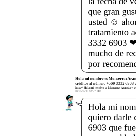
la fecha de 
que gran gus
usted ☺ ahor
tratamiento 
3332 6903 ❤ 
mucho de rec
por recomen
Hola mi nombre es Monserrat Aran
créditos al número +569 3332 6903 q
http:// Hola mi nombre es Monserrat Araneda y q
[8/9/2021] 18:27 Hrs.
Hola mi nom
quiero darle
6903 que fue