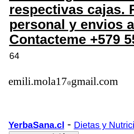
respectivas cajas.
personal y envios a
Contacteme +579 5
64
emili.mola17
gmail.com
-
YerbaSana.cl
Dietas y Nutric