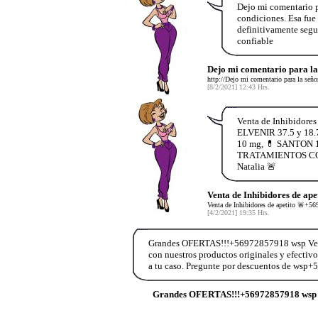
Dejo mi comentario p
condiciones. Esa fue
definitivamente seg
confiable
Dejo mi comentario para l
http://Dejo mi comentario para la señ
[8/2/2021] 12:43 Hrs.
Venta de Inhibidore
ELVENIR 37.5 y 18.
10 mg, 💊 SANTON 1
TRATAMIENTOS COMPL
Natalia 🚨
Venta de Inhibidores de ap
Venta de Inhibidores de apetito 🚨
[4/2/2021] 19:35 Hrs.
Grandes OFERTAS!!!+56972857918 wsp Vend
con nuestros productos originales y efectiv
a tu caso. Pregunte por descuentos de wsp
Grandes OFERTAS!!!+56972857918 wsp 