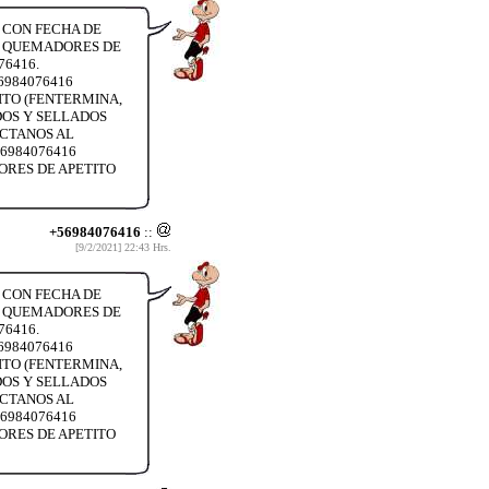
S CON FECHA DE
O, QUEMADORES DE
76416.
6984076416
ITO (FENTERMINA,
DOS Y SELLADOS
TACTANOS AL
6984076416
ORES DE APETITO
+56984076416
::
[9/2/2021] 22:43 Hrs.
S CON FECHA DE
O, QUEMADORES DE
76416.
6984076416
ITO (FENTERMINA,
DOS Y SELLADOS
TACTANOS AL
6984076416
ORES DE APETITO