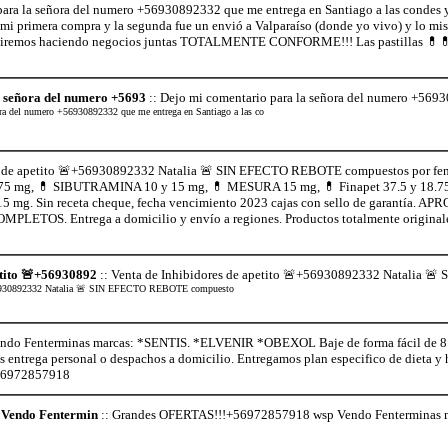
ara la señora del numero +56930892332 que me entrega en Santiago a las condes 
 mi primera compra y la segunda fue un envió a Valparaíso (donde yo vivo) y lo mi
uiremos haciendo negocios juntas TOTALMENTE CONFORME!!! Las pastillas 💊💊en
a señora del numero +5693
:: Dejo mi comentario para la señora del numero +5693
ora del numero +56930892332 que me entrega en Santiago a las co
s de apetito 🚨+56930892332 Natalia 🚨 SIN EFECTO REBOTE compuestos por fen
75 mg, 💊 SIBUTRAMINA 10 y 15 mg, 💊 MESURA 15 mg, 💊 Finapet 37.5 y 18
5 mg. Sin receta cheque, fecha vencimiento 2023 cajas con sello de garant
ETOS. Entrega a domicilio y envío a regiones. Productos totalmente origina
etito 🚨+56930892
:: Venta de Inhibidores de apetito 🚨+56930892332 Natalia 
+56930892332 Natalia 🚨 SIN EFECTO REBOTE compuesto
o Fenterminas marcas: *SENTIS. *ELVENIR *OBEXOL Baje de forma fácil de 8 a 
os entrega personal o despachos a domicilio. Entregamos plan especifico de dieta 
+56972857918
Vendo Fentermin
:: Grandes OFERTAS!!!+56972857918 wsp Vendo Fenterminas