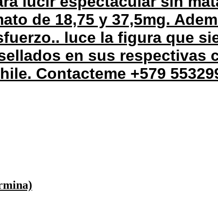
ra lucir espectacular sin mat
mato de 18,75 y 37,5mg. Ade
fuerzo.. luce la figura que s
sellados en sus respectivas 
chile. Contacteme +579 55329
ermina)