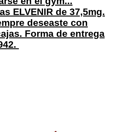
arse en el gym...
mas ELVENIR de 37,5mg.
iempre deseaste con
cajas. Forma de entrega
942.