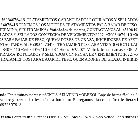
 AL +56984076416. TRATAMIENTOS GARANTIZADOS ROTULADOS Y SELLADO
6984076416 TENEMOS LOS MEJORES TRATAMIENTOS PARA BAJAR DE PES
ERMINA, SIBUTRAMINA). Variedades de marcas, CONTACTANOS AL +569840
DOS Y SELLADOS CON FECHA DE VENCIMIENTO 2022. +56984076416 +5
 PARA BAJAR DE PESO, QUEMADORES DE GRASA, INHIBIDORES DE APET
s, CONTACTANOS AL +56984076416. TRATAMIENTOS GARANTIZADOS ROTULA
4076416 +56984076416 » 4:04 Horas, 9/2/2021 Variedades de marcas, CON
TIZADOS ROTULADOS Y SELLADOS CON FECHA DE VENCIMIENTO 2022. +5
 TRATAMIENTOS PARA BAJAR DE PESO, QUEMADORES DE GRASA, INHIBID
o Fenterminas marcas: *SENTIS. *ELVENIR *OBEXOL Baje de forma fácil de 8 a 
os entrega personal o despachos a domicilio. Entregamos plan especifico de dieta 
+56972857918
Vendo Fentermin
:: Grandes OFERTAS!!!+56972857918 wsp Vendo Fenterminas