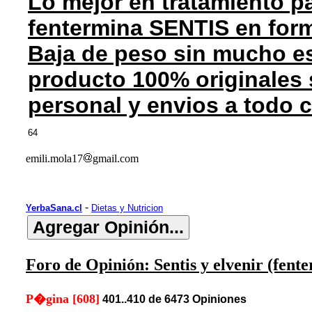
Lo mejor en tratamiento pa
fentermina SENTIS en for
Baja de peso sin mucho es
producto 100% originales 
personal y envios a todo 
64
emili.mola17
gmail.com
-
YerbaSana.cl
Dietas y Nutricion
Foro de Opinión: Sentis y elvenir (fent
P�gina [608]
401..410 de 6473 Opiniones