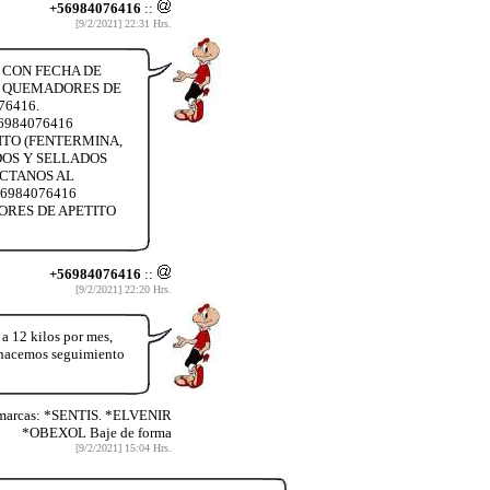
+56984076416
::
[9/2/2021] 22:31 Hrs.
S CON FECHA DE
O, QUEMADORES DE
76416.
6984076416
ITO (FENTERMINA,
DOS Y SELLADOS
TACTANOS AL
6984076416
ORES DE APETITO
+56984076416
::
[9/2/2021] 22:20 Hrs.
12 kilos por mes,
y hacemos seguimiento
 marcas: *SENTIS. *ELVENIR
*OBEXOL Baje de forma
[9/2/2021] 15:04 Hrs.