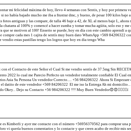
contar mi felicidad máxima de hoy, llevo 4 semanas con Sentis, y hoy por primera 
si no había bajado mucho me iba a frustrar dmc, y bueno, de pesar 100 kilos baje a
s fotos antiguas y las compare, de talla 46 baje a 42, de XL al menos baje L, ahora
, la chatarra al 100% y comencé a hacer zumba y tomar mucha agüita, solo eso y me d
ara que se motiven al 100! Enserio se puede, hoy en día con este cambio aprendí a 
 le compre cada mes 1 cajita de sentís muy buen dato WhatsApp +569 84206322 co
e vendio estas pastillas tengo los logros que hoy en dia tengo Wha
n el Contacto de este Señor el Cual Si me vendio sentìs de 37.5mg Sin RECE
nto 2022 lo cual me Parecio Perfecto un vendedor totalmente confiable El Cual en
rios Asia Su Persona Un vendedor Correcto..... +56 984206322 Ahora Si Empezare 
 el datito de este vendedor +569 84206322 El me iso la Entrega Ah mi domicilio... y
odo Okey... Dejo su Contacto +56 984206322 !!!! Muy Buen Vendedor😍😍💁‍♀️💁‍♀️í
 es Kimberli y ayer me contacte con el número +56956370562 para comprar una pro
foro vi quería buenos comentarios y lo contacte y que creen acabo de recibir mis s