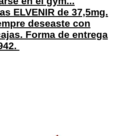
arse en el gym...
mas ELVENIR de 37,5mg.
iempre deseaste con
cajas. Forma de entrega
942.