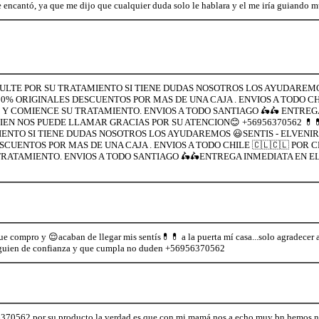
e encantó, ya que me dijo que cualquier duda solo le hablara y el me iría guiand
NSULTE POR SU TRATAMIENTO SI TIENE DUDAS NOSOTROS LOS AYUDAREMO
% ORIGINALES DESCUENTOS POR MAS DE UNA CAJA . ENVIOS A TODO CHI
 Y COMIENCE SU TRATAMIENTO. ENVIOS A TODO SANTIAGO 🛵🛵 ENTREG
BIEN NOS PUEDE LLAMAR GRACIAS POR SU ATENCION😊 +56956370562 💊
IENTO SI TIENE DUDAS NOSOTROS LOS AYUDAREMOS 😃SENTIS - ELVENIR
UENTOS POR MAS DE UNA CAJA . ENVIOS A TODO CHILE 🇨🇱🇨🇱 POR C
RATAMIENTO. ENVIOS A TODO SANTIAGO 🛵🛵ENTREGA INMEDIATA EN EL 
que compro y 😌acaban de llegar mis sentís💊💊 a la puerta mí casa...solo agradece
 alguien de confianza y que cumpla no duden +56956370562
56370562 por su producto la verdad es que con mi mamá nos a echo muy bn hemos 