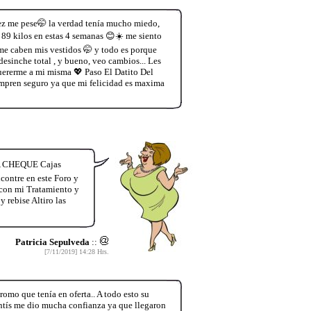
vez me pese🤭 la verdad tenía mucho miedo,
 89 kilos en estas 4 semanas 😊☀️ me siento
 me caben mis vestidos 🤭 y todo es porque
esinche total , y bueno, veo cambios... Les
quererme a mi misma 💖 Paso El Datito Del
mpren seguro ya que mi felicidad es maxima
TA CHEQUE Cajas
contre en este Foro y
con mi Tratamiento y
 rebise Altiro las
Patricia Sepulveda
::
[7/11/2019] 14:28 Hrs.
mo que tenía en oferta.. A todo esto su
entís me dio mucha confianza ya que llegaron