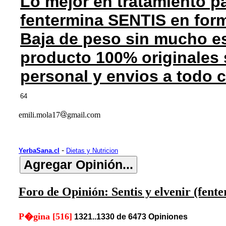
Lo mejor en tratamiento pa
fentermina SENTIS en for
Baja de peso sin mucho es
producto 100% originales 
personal y envios a todo 
64
emili.mola17
gmail.com
-
YerbaSana.cl
Dietas y Nutricion
Foro de Opinión: Sentis y elvenir (fent
P�gina [516]
1321..1330 de 6473 Opiniones