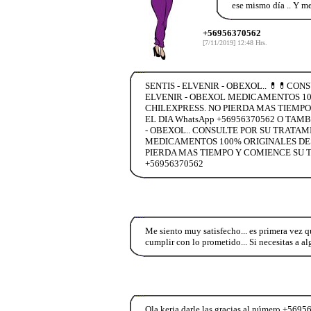
ese mismo día .. Y m
+56956370562
[7/11/2019] 12:48 Hrs.
SENTIS - ELVENIR - OBEXOL.. 💊💊CO
ELVENIR - OBEXOL MEDICAMENTOS 100
CHILEXPRESS. NO PIERDA MAS TIEMPO
EL DIA WhatsApp +56956370562 O TAM
- OBEXOL.. CONSULTE POR SU TRATAM
MEDICAMENTOS 100% ORIGINALES DESC
PIERDA MAS TIEMPO Y COMIENCE SU T
+56956370562
Me siento muy satisfecho... es primera vez 
cumplir con lo prometido... Si necesitas a
Ola keria darle las gracias al número +569