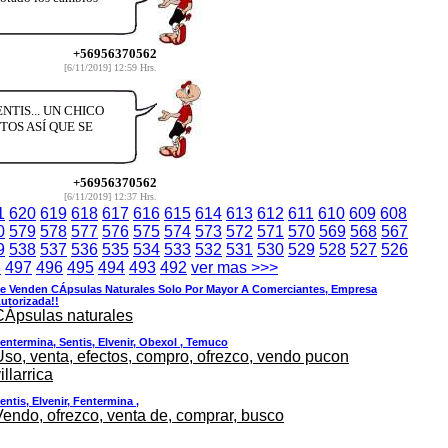
+56956370562
[6/11/2019] 12:59 Hrs.
TIS... UN CHICO
OS ASÍ QUE SE
+56956370562
[6/11/2019] 12:37 Hrs.
1
620
619
618
617
616
615
614
613
612
611
610
609
608
0
579
578
577
576
575
574
573
572
571
570
569
568
567
9
538
537
536
535
534
533
532
531
530
529
528
527
526
8
497
496
495
494
493
492
ver mas >>>
e Venden CÁpsulas Naturales Solo Por Mayor A Comerciantes, Empresa
utorizada!!
CÁpsulas naturales
entermina, Sentis, Elvenir, Obexol , Temuco
Uso, venta, efectos, compro, ofrezco, vendo pucon
illarrica
entis, Elvenir, Fentermina ,
Vendo, ofrezco, venta de, comprar, busco