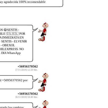
o muy agradecida 100% recomendable
S 😃SENTIS -
LE 🇨🇱🇨🇱 POR
A INMEDIATA EN
SENTIS - ELVENIR
 - OBEXOL
HILEXPRESS. NO
DIA WhatsApp
+56956370562
[7/11/2019] 12:20 Hrs.
r al +56956370562 por
+56956370562
[6/11/2019] 18:49 Hrs.
notado los cambios