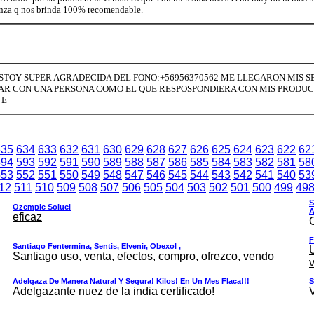
anza q nos brinda 100% recomendable.
TOY SUPER AGRADECIDA DEL FONO:+56956370562 ME LLEGARON MIS SEN
R CON UNA PERSONA COMO EL QUE RESPOSPONDIERA CON MIS PRODUCT
TE
635
634
633
632
631
630
629
628
627
626
625
624
623
622
62
594
593
592
591
590
589
588
587
586
585
584
583
582
581
58
553
552
551
550
549
548
547
546
545
544
543
542
541
540
53
12
511
510
509
508
507
506
505
504
503
502
501
500
499
49
S
Ozempic Soluci
A
eficaz
F
Santiago Fentermina, Sentis, Elvenir, Obexol ,
Santiago uso, venta, efectos, compro, ofrezco, vendo
v
Adelgaza De Manera Natural Y Segura! Kilos! En Un Mes Flaca!!!
S
Adelgazante nuez de la india certificado!