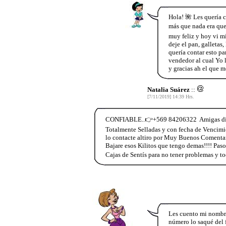
Hola! 🌺 Les quería 
más que nada era que 
muy feliz y hoy vi mi
deje el pan, galletas
quería contar esto p
vendedor al cual Yo
y gracias ah el que m
Natalia Suárez
::
[7/11/2019] 14:39 Hrs.
CONFIABLE..👉+569 84206322 Amigas di co
Totalmente Selladas y con fecha de Vencimie
lo contacte altiro por Muy Buenos Comenta
Bajare esos Kilitos que tengo demas!!!! Paso
Cajas de Sentís para no tener problemas y t
Les cuento mi nombre
número lo saqué del 