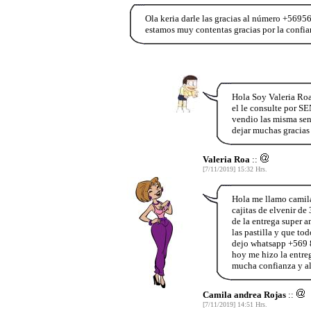
Ola keria darle las gracias al número +569
estamos muy contentas gracias por la confi
Hola Soy Valeria Ro
el le consulte por SE
vendio las misma sen
dejar muchas gracias
Valeria Roa
::
[7/11/2019] 15:32 Hrs.
Hola me llamo camila
cajitas de elvenir d
de la entrega super a
las pastilla y que t
dejo whatsapp +569 
hoy me hizo la entreg
mucha confianza y al
Camila andrea Rojas
::
[7/11/2019] 14:51 Hrs.