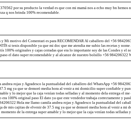
56370562 por su producto la verdad es que con mi mamá nos a echo muy bn hemos 
anza q nos brinda 100% recomendable.
a y Mi motivo del Comentari es para RECOMENDAR Al caballero del +56 984206
NTÍS si tenis disponible ya que mi doc que me atendia me subio las recetas y nome 
tís 100% originales y cajas cerradas que era lo importante soy de las Condes y el 
 paso el dato super recomendable y al alcanze de nuestro bolsillo +56 984206322
 andrea rojas y Agradesco la puntualidad del caballero del WhatsApp +56 9842063
e 37.5 mg ya que se demoró media hora al venir a mi domicilio super confiable y p
mable y lo mejor que la caja venían todas selladas y al momento dela entrega el me d
odo era 100% original paso El dato ya que este vendedor trabaja correctamente y pa
84206322 Hola me llamo camila andrea rojas y Agradesco la puntualidad del cab
a de mis cajitas de elvenir de 37.5 mg ya que se demoró media hora al venir a mi d
 momento de la entrega super amable y lo mejor que la caja venían todas selladas y