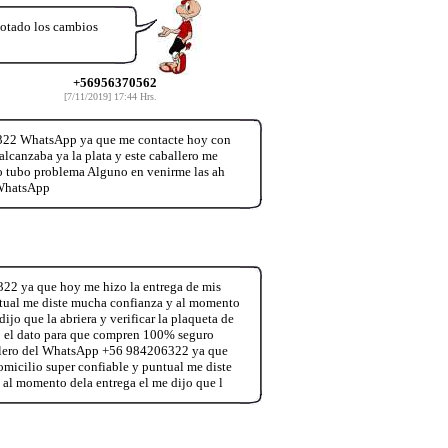
notado los cambios
+56956370562
[7/11/2019] 17:44 Hrs.
322 WhatsApp ya que me contacte hoy con
alcanzaba ya la plata y este caballero me
no tubo problema Alguno en venirme las ah
 WhatsApp
22 ya que hoy me hizo la entrega de mis
untual me diste mucha confianza y al momento
ijo que la abriera y verificar la plaqueta de
só el dato para que compren 100% seguro
allero del WhatsApp +56 984206322 ya que
omicilio super confiable y puntual me diste
 al momento dela entrega el me dijo que l