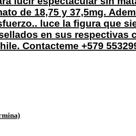
ra lucir espectacular sin mat
mato de 18,75 y 37,5mg. Ade
fuerzo.. luce la figura que s
sellados en sus respectivas 
chile. Contacteme +579 55329
ermina)