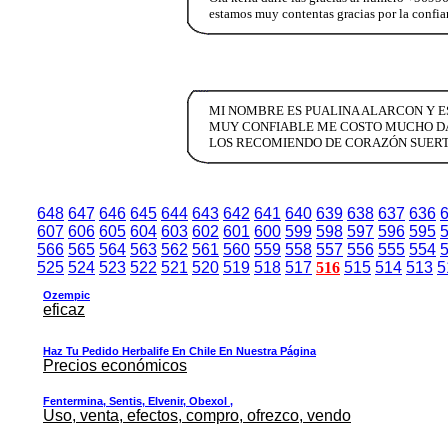
estamos muy contentas gracias por la confi
MI NOMBRE ES PUALINA ALARCON Y ES
MUY CONFIABLE ME COSTO MUCHO DA
LOS RECOMIENDO DE CORAZÓN SUER
648
647
646
645
644
643
642
641
640
639
638
637
636
607
606
605
604
603
602
601
600
599
598
597
596
595
566
565
564
563
562
561
560
559
558
557
556
555
554
525
524
523
522
521
520
519
518
517
516
515
514
513
5
Ozempic
eficaz
Haz Tu Pedido Herbalife En Chile En Nuestra Página
Precios económicos
Fentermina, Sentis, Elvenir, Obexol ,
Uso, venta, efectos, compro, ofrezco, vendo