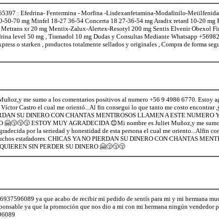
97 : Efedrina- Fentermina - Morfina -Lisdexanfetamina-Modafinilo-Metilfenidat
0-50-70 mg Minfel 18-27 36-54 Concerta 18 27-36-54 mg Aradix retard 10-20 mg
l Metrans xr 20 mg Mentix-Zalux-Alertex-Resotyl 200 mg Sentis Elvenir Obexol F
edrina level 50 mg , Tramadol 10 mg Dudas y Consultas Mediante Whatsapp +5698
xpress o starken , productos totalmente sellados y originales , Compra de forma seg
Muñoz,y me sumo a los comentarios positivos al numero +56 9 4986 6770. Estoy ag
Víctor Castro el cual me orientó...Al fin consegui lo que tanto me costo encontrar 
ERDAN SU DINERO CON CHANTAS MENTIROSOS LLAMEN A ESTE NUMERO Y
😙😙😙 ESTOY MUY AGRADECIDA 😊Mi nombre es Juliet Muñoz,y me sumo a lo
adecida por la seriedad y honestidad de esta persona el cual me oriento...Alfin co
de muchos estafadores. CHICAS YA NO PIERDAN SU DINERO CON CHANTAS M
UIEREN SIN PERDER SU DINERO 🤗😙😙😙
6937596089 ya que acabo de recibir mi pedido de sentís para mi y mi hermana muc
onsable ya que la promoción que nos dio a mi con mi hermana ningún vendedor p
96089