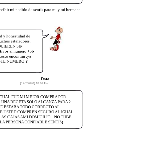
cibir mi pedido de sentís para mi y mi hermana
d y honestidad de
uchos estafadores.
UIEREN SIN
ivos al numero +56
costo encontrar ,ya
 ESTE NUMERO Y
Dato
[17/2/2020] 18:01 Hrs.
A CUAL FUE MI MEJOR COMPRA POR
E UNA RECETA SOLO ALCANZA PARA 2
UE ESTABA TODO CORRECTO AL
QUE USTED COMPREN SEGURO AL IGUAL
AS CAJAS AMI DOMICILIO... NO TUBE
 LA PERSONA CONFIABLE SENTÍS)