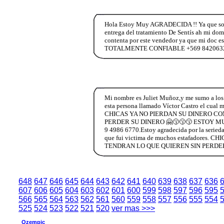
Hola Estoy Muy AGRADECIDA !! Ya que soy
entrega del tratamiento De Sentís ah mi domi
contenta por este vendedor ya que mi doc e
TOTALMENTE CONFIABLE +569 84206322 
Mi nombre es Juliet Muñoz,y me sumo a los 
esta persona llamado Víctor Castro el cual m
CHICAS YA NO PIERDAN SU DINERO C
PERDER SU DINERO 🤗😙😙😙 ESTOY MUY A
9 4986 6770.Estoy agradecida por la seriedad
que fui victima de muchos estafador
TENDRAN LO QUE QUIEREN SIN PERDER
648
647
646
645
644
643
642
641
640
639
638
637
636
607
606
605
604
603
602
601
600
599
598
597
596
595
566
565
564
563
562
561
560
559
558
557
556
555
554
525
524
523
522
521
520
ver mas >>>
Ozempic