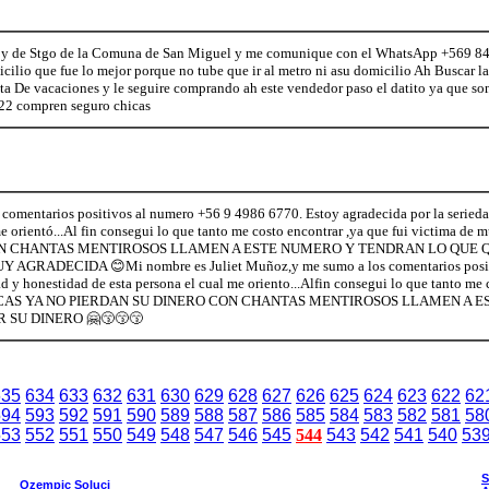
 de Stgo de la Comuna de San Miguel y me comunique con el WhatsApp +569 84
cilio que fue lo mejor porque no tube que ir al metro ni asu domicilio Ah Buscar la
sta De vacaciones y le seguire comprando ah este vendedor paso el datito ya que 
compren seguro chicas
comentarios positivos al numero +56 9 4986 6770. Estoy agradecida por la serieda
e orientó...Al fin consegui lo que tanto me costo encontrar ,ya que fui victima de m
ON CHANTAS MENTIROSOS LLAMEN A ESTE NUMERO Y TENDRAN LO QUE Q
GRADECIDA 😊Mi nombre es Juliet Muñoz,y me sumo a los comentarios posit
 y honestidad de esta persona el cual me oriento...Alfin consegui lo que tanto me 
es. CHICAS YA NO PIERDAN SU DINERO CON CHANTAS MENTIROSOS LLAMEN A
 SU DINERO 🤗😙😙😙
635
634
633
632
631
630
629
628
627
626
625
624
623
622
62
594
593
592
591
590
589
588
587
586
585
584
583
582
581
58
553
552
551
550
549
548
547
546
545
544
543
542
541
540
53
S
Ozempic Soluci