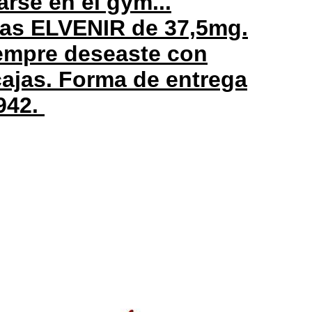
arse en el gym...
mas ELVENIR de 37,5mg.
iempre deseaste con
cajas. Forma de entrega
942.