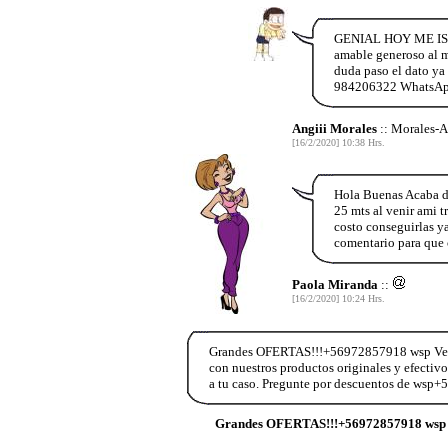
GENIAL HOY ME ISO 
amable generoso al m
duda paso el dato y
984206322 WhatsA
Angiii Morales
:: Morales-A
[16/2/2020] 10:38 Hrs.
Hola Buenas Acaba de
25 mts al venir ami t
costo conseguirlas y
comentario para que
Paola Miranda
::
[16/2/2020] 10:24 Hrs.
Grandes OFERTAS!!!+56972857918 wsp Vend
con nuestros productos originales y efectiv
a tu caso. Pregunte por descuentos de wsp
Grandes OFERTAS!!!+56972857918 wsp 