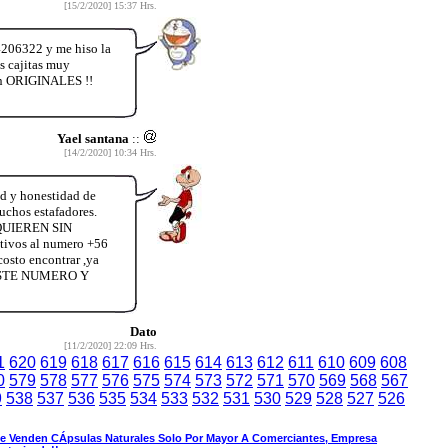
[15/2/2020] 15:37 Hrs.
206322 y me hiso la
s cajitas muy
son ORIGINALES !!
Yael santana
::
[14/2/2020] 10:34 Hrs.
d y honestidad de
uchos estafadores.
UIEREN SIN
ivos al numero +56
costo encontrar ,ya
 ESTE NUMERO Y
Dato
[11/2/2020] 22:09 Hrs.
1
620
619
618
617
616
615
614
613
612
611
610
609
608
0
579
578
577
576
575
574
573
572
571
570
569
568
567
9
538
537
536
535
534
533
532
531
530
529
528
527
526
e Venden CÁpsulas Naturales Solo Por Mayor A Comerciantes, Empresa