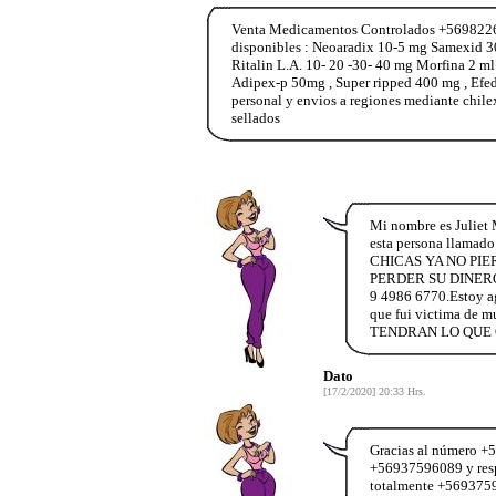
Venta Medicamentos Controlados +569822653
disponibles : Neoaradix 10-5 mg Samexid 3
Ritalin L.A. 10- 20 -30- 40 mg Morfina 2 m
Adipex-p 50mg , Super ripped 400 mg , Ef
personal y envios a regiones mediante chile
sellados
Mi nombre es Juliet 
esta persona llamado 
CHICAS YA NO PI
PERDER SU DINERO 
9 4986 6770.Estoy agr
que fui victima 
TENDRAN LO QUE Q
Dato
[17/2/2020] 20:33 Hrs.
Gracias al número +5
+56937596089 y resp
totalmente +569375