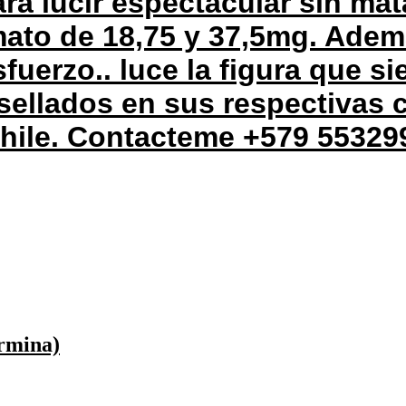
ra lucir espectacular sin mat
mato de 18,75 y 37,5mg. Ade
fuerzo.. luce la figura que s
sellados en sus respectivas 
chile. Contacteme +579 55329
ermina)