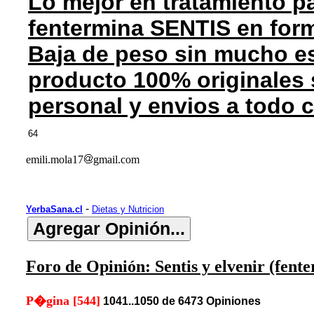
Lo mejor en tratamiento pa
fentermina SENTIS en for
Baja de peso sin mucho es
producto 100% originales 
personal y envios a todo 
64
emili.mola17
gmail.com
-
YerbaSana.cl
Dietas y Nutricion
Foro de Opinión: Sentis y elvenir (fent
P�gina [544]
1041..1050 de 6473 Opiniones