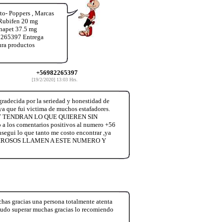
o- Poppers , Marcas
 Rubifen 20 mg
inapet 37.5 mg
2265397 Entrega
ura productos
+56982265397
[19/2/2020] 13:03 Hrs.
radecida por la seriedad y honestidad de
,ya que fui victima de muchos estafadores.
 TENDRAN LO QUE QUIEREN SIN
s comentarios positivos al numero +56
nsegui lo que tanto me costo encontrar ,ya
ENTIROSOS LLAMEN A ESTE NUMERO Y
has gracias una persona totalmente atenta
udo superar muchas gracias lo recomiendo