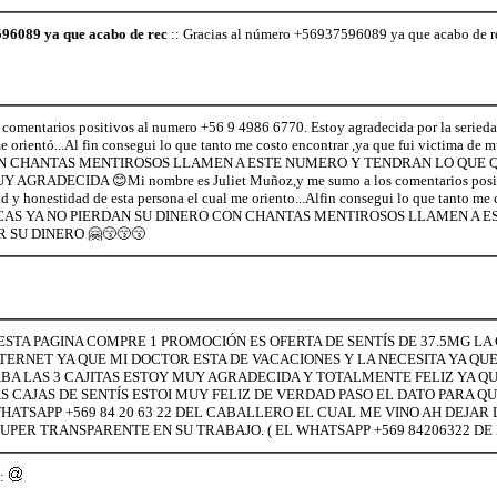
96089 ya que acabo de rec
:: Gracias al número +56937596089 ya que acabo de re
comentarios positivos al numero +56 9 4986 6770. Estoy agradecida por la serieda
e orientó...Al fin consegui lo que tanto me costo encontrar ,ya que fui victima de m
ON CHANTAS MENTIROSOS LLAMEN A ESTE NUMERO Y TENDRAN LO QUE Q
GRADECIDA 😊Mi nombre es Juliet Muñoz,y me sumo a los comentarios posit
 y honestidad de esta persona el cual me oriento...Alfin consegui lo que tanto me 
es. CHICAS YA NO PIERDAN SU DINERO CON CHANTAS MENTIROSOS LLAMEN A
 SU DINERO 🤗😙😙😙
ESTA PAGINA COMPRE 1 PROMOCIÓN ES OFERTA DE SENTÍS DE 37.5MG L
TERNET YA QUE MI DOCTOR ESTA DE VACACIONES Y LA NECESITA YA QU
ABA LAS 3 CAJITAS ESTOY MUY AGRADECIDA Y TOTALMENTE FELIZ YA Q
S CAJAS DE SENTÍS ESTOI MUY FELIZ DE VERDAD PASO EL DATO PARA 
HATSAPP +569 84 20 63 22 DEL CABALLERO EL CUAL ME VINO AH DEJAR L
PER TRANSPARENTE EN SU TRABAJO. ( EL WHATSAPP +569 84206322 DE
: