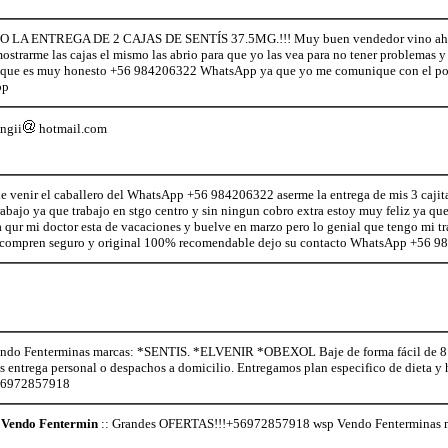
LA ENTREGA DE 2 CAJAS DE SENTÍS 37.5MG.!!! Muy buen vendedor vino ah mi 
ostrarme las cajas el mismo las abrio para que yo las vea para no tener problemas 
a que es muy honesto +56 984206322 WhatsApp ya que yo me comunique con el por 
pp
ngii
hotmail.com
 venir el caballero del WhatsApp +56 984206322 aserme la entrega de mis 3 cajita
rabajo ya que trabajo en stgo centro y sin ningun cobro extra estoy muy feliz ya que 
a qur mi doctor esta de vacaciones y buelve en marzo pero lo genial que tengo mi 
 compren seguro y original 100% recomendable dejo su contacto WhatsApp +56 
o Fenterminas marcas: *SENTIS. *ELVENIR *OBEXOL Baje de forma fácil de 8 a 
os entrega personal o despachos a domicilio. Entregamos plan especifico de dieta 
+56972857918
Vendo Fentermin
:: Grandes OFERTAS!!!+56972857918 wsp Vendo Fenterminas