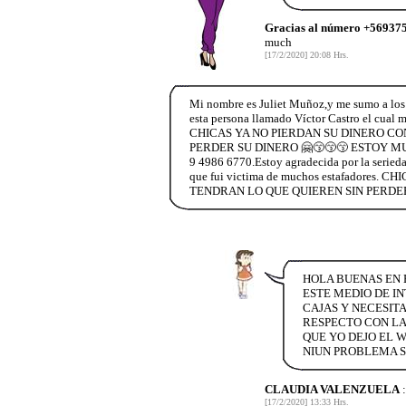
Gracias al número +569375
much
[17/2/2020] 20:08 Hrs.
Mi nombre es Juliet Muñoz,y me sumo a los 
esta persona llamado Víctor Castro el cual m
CHICAS YA NO PIERDAN SU DINERO C
PERDER SU DINERO 🤗😙😙😙 ESTOY MUY A
9 4986 6770.Estoy agradecida por la seriedad
que fui victima de muchos estafador
TENDRAN LO QUE QUIEREN SIN PERDER
HOLA BUENAS EN 
ESTE MEDIO DE IN
CAJAS Y NECESIT
RESPECTO CON LA
QUE YO DEJO EL W
NIUN PROBLEMA SU
CLAUDIA VALENZUELA
:
[17/2/2020] 13:33 Hrs.