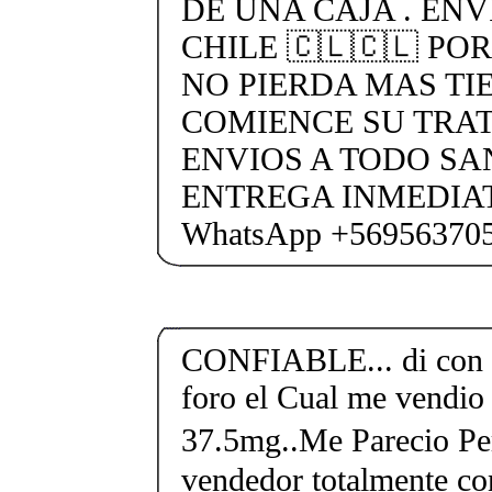
DE UNA CAJA . ENV
CHILE 🇨🇱🇨🇱 PO
NO PIERDA MAS TI
COMIENCE SU TRA
ENVIOS A TODO SA
ENTREGA INMEDIAT
WhatsApp +56956370
CONFIABLE... di con e
foro el Cual me vendio 
37.5mg..Me Parecio Perf
vendedor totalmente con