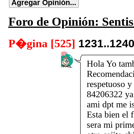
Foro de Opinión: Sentis
P�gina [525]
1231..124
Hola Yo tamb
Recomendació
respetuoso y
84206322 ya 
ami dpt me is
Esta bien el 
sera mi prim