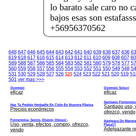
lo barato sale caro no c
bajos esas son estafasss
+56956370562
648
647
646
645
644
643
642
641
640
639
638
637
636
6
619
618
617
616
615
614
613
612
611
610
609
608
607
60
589
588
587
586
585
584
583
582
581
580
579
578
577
5
560
559
558
557
556
555
554
553
552
551
550
549
548
5
531
530
529
528
527
526
525
524
523
522
521
520
519
51
501
ver mas >>>
Ozempic
Ozempic Soluci
eficaz
eficaz
Santiago Fentermina,
Haz Tu Pedido Herbalife En Chile En Nuestra Página
Santiago uso, 
Precios económicos
ofrezco, vendo
Fentermina, Sentis, Elvenir, Obexol ,
Adelgaza De Manera 
Uso, venta, efectos, compro, ofrezco,
Flaca!!!
Adelgazante nue
vendo