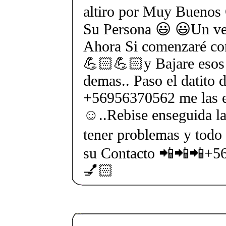
altiro por Muy Buenos
Su Persona 😃 😃Un ven
Ahora Si comenzaré co
💪🏻💪🏻y Bajare esos 
demas.. Paso el datito 
+56956370562 me las e
☺..Rebise enseguida la
tener problemas y todo 
su Contacto 📲📲📲+5
💅🏻