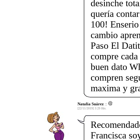
desinche tota
quería contar
100! Enserio 
cambio apren
Paso El Datit
compre cada 
buen dato W
compren segu
maxima y gra
Natalia Suárez
::
[22/11/2019] 3:29 Hrs.
Recomendado
Francisca so