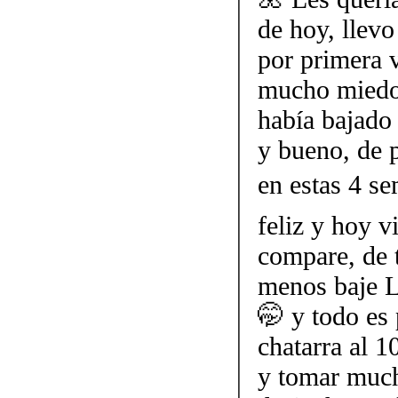
de hoy, llev
por primera 
mucho miedo,
había bajado
y bueno, de p
en estas 4 s
feliz y hoy v
compare, de t
menos baje L
🤭 y todo es 
chatarra al 
y tomar much