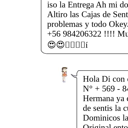
iso la Entrega Ah mi dom
Altiro las Cajas de Sent
problemas y todo Okey.
+56 984206322 !!!! M
😍😍💁‍♀️💁‍♀️í
Hola Di con 
N° + 569 - 8
Hermana ya q
de sentis la c
Dominicos la 
Original ento