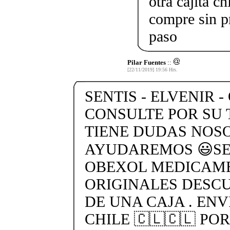
otra cajita c
compre sin p
paso
Pilar Fuentes
::
[22/11/2019] 19:56 Hrs.
SENTIS - ELVENIR -
CONSULTE POR SU 
TIENE DUDAS NOS
AYUDAREMOS 😃SEN
OBEXOL MEDICAME
ORIGINALES DESC
DE UNA CAJA . ENV
CHILE 🇨🇱🇨🇱 PO