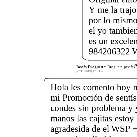
Y me la traj
por lo mismo
el yo tambie
es un excele
984206322 
Josefa Droguett
:: Droguett..josefa
[22/11/2019] 4:10 Hrs.
Hola les comento hoy m
mi Promoción de sentís
condes sin problema y 
manos las cajitas estoy
agradesida de el WSP 