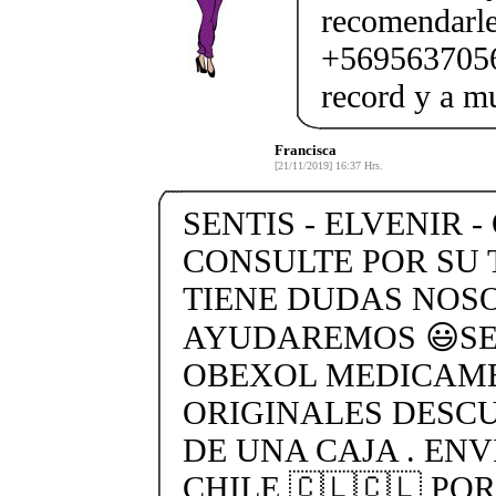
recomendarle
+56956370562
record y a m
Francisca
[21/11/2019] 16:37 Hrs.
SENTIS - ELVENIR -
CONSULTE POR SU 
TIENE DUDAS NOS
AYUDAREMOS 😃SEN
OBEXOL MEDICAME
ORIGINALES DESC
DE UNA CAJA . ENV
CHILE 🇨🇱🇨🇱 PO