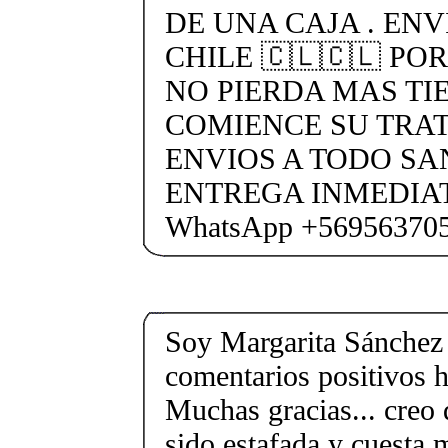
DE UNA CAJA . ENV
CHILE 🇨🇱🇨🇱 PO
NO PIERDA MAS TI
COMIENCE SU TRA
ENVIOS A TODO SA
ENTREGA INMEDIAT
WhatsApp +56956370
Soy Margarita Sánchez
comentarios positivos h
Muchas gracias... creo 
sido estafada y cuesta 