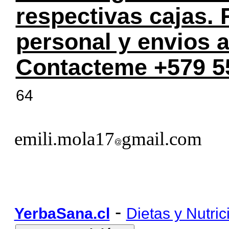
respectivas cajas.
personal y envios a
Contacteme +579 5
64
emili.mola17
gmail.com
-
YerbaSana.cl
Dietas y Nutric