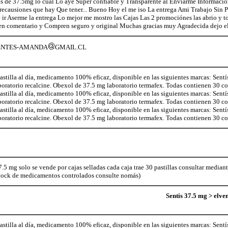
s de 37.5mg lo cual Lo aye Super confiable y Transparente al Enviarme Informació
recausiones que hay Que tener... Bueno Hoy el me iso La entrega Ami Trabajo Sin 
 ir Aserme la entrega Lo mejor me mostro las Cajas Las 2 promociónes las abrio y t
en comentario y Compren seguro y original Muchas gracias muy Agradecida dejo e
UENTES-AMANDA
GMAIL.CL
illa al día, medicamento 100% eficaz, disponible en las siguientes marcas: Sentí
aboratorio recalcine. Obexol de 37.5 mg laboratorio termafex. Todas contienen 30 
illa al día, medicamento 100% eficaz, disponible en las siguientes marcas: Sentí
aboratorio recalcine. Obexol de 37.5 mg laboratorio termafex. Todas contienen 30 
illa al día, medicamento 100% eficaz, disponible en las siguientes marcas: Sentí
aboratorio recalcine. Obexol de 37.5 mg laboratorio termafex. Todas contienen 30 
.5 mg solo se vende por cajas selladas cada caja trae 30 pastillas consultar median
tock de medicamentos controlados consulte nomás)
Sentis 37.5 mg > elve
illa al día, medicamento 100% eficaz, disponible en las siguientes marcas: Sentí