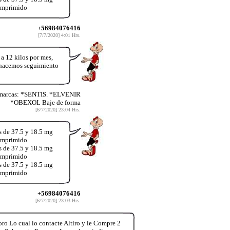
comprimido
+56984076416
[7/7/2020] 4:01 Hrs.
12 kilos por mes,
y hacemos seguimiento
 marcas: *SENTIS. *ELVENIR
*OBEXOL Baje de forma
[6/7/2020] 23:04 Hrs.
s de 37.5 y 18.5 mg
comprimido
s de 37.5 y 18.5 mg
comprimido
s de 37.5 y 18.5 mg
comprimido
+56984076416
[6/7/2020] 23:03 Hrs.
o Lo cual lo contacte Altiro y le Compre 2