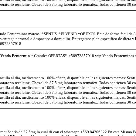
aboratorio recalcine. Obexol de 37.5 mg laboratorio termafex. Todas contienen 30 
o Fenterminas marcas: *SENTIS. *ELVENIR *OBEXOL Baje de forma fácil de 8 a 
os entrega personal o despachos a domicilio. Entregamos plan especifico de dieta 
+56972857918
Vendo Fentermin
:: Grandes OFERTAS!!!+56972857918 wsp Vendo Fenterminas
illa al día, medicamento 100% eficaz, disponible en las siguientes marcas: Sentí
aboratorio recalcine. Obexol de 37.5 mg laboratorio termafex. Todas contienen 30 
illa al día, medicamento 100% eficaz, disponible en las siguientes marcas: Sentí
aboratorio recalcine. Obexol de 37.5 mg laboratorio termafex. Todas contienen 30 
illa al día, medicamento 100% eficaz, disponible en las siguientes marcas: Sentí
aboratorio recalcine. Obexol de 37.5 mg laboratorio termafex. Todas contienen 30 
rnet Sentís de 37.5mg lo cual di con el whatsapp +569 84206322 En este Mismo For