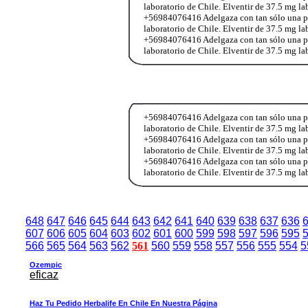
laboratorio de Chile. Elventir de 37.5 mg l
+56984076416 Adelgaza con tan sólo una past
laboratorio de Chile. Elventir de 37.5 mg l
+56984076416 Adelgaza con tan sólo una past
laboratorio de Chile. Elventir de 37.5 mg l
+56984076416 Adelgaza con tan sólo una past
laboratorio de Chile. Elventir de 37.5 mg l
+56984076416 Adelgaza con tan sólo una past
laboratorio de Chile. Elventir de 37.5 mg l
+56984076416 Adelgaza con tan sólo una past
laboratorio de Chile. Elventir de 37.5 mg l
648
647
646
645
644
643
642
641
640
639
638
637
636
607
606
605
604
603
602
601
600
599
598
597
596
595
566
565
564
563
562
561
560
559
558
557
556
555
554
5
Ozempic
eficaz
Haz Tu Pedido Herbalife En Chile En Nuestra Página