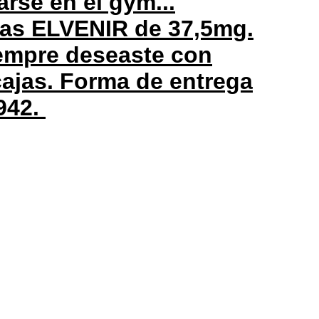
arse en el gym...
mas ELVENIR de 37,5mg.
iempre deseaste con
cajas. Forma de entrega
942.