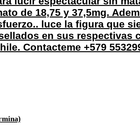
ra lucir espectacular sin mat
mato de 18,75 y 37,5mg. Ade
fuerzo.. luce la figura que s
sellados en sus respectivas 
chile. Contacteme +579 55329
ermina)