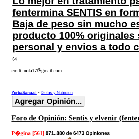
Lo mejor en tratamiento pa
fentermina SENTIS en for
Baja de peso sin mucho es
producto 100% originales 
personal y envios a todo 
64
emili.mola17
gmail.com
-
YerbaSana.cl
Dietas y Nutricion
Foro de Opinión: Sentis y elvenir (fent
P�gina [561]
871..880 de 6473 Opiniones