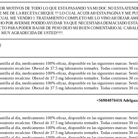
 POR MOTIVOS DE TODO LO QUE ESTA PASANDO YA MI DOC NO ESTA ATEN
 ME DE LA RECETA CHEQUE !!! LO CUAL ACUDI AH ESTA PAGINA Y ME P
L CUAL ME VENDIO 1 TRATAMIENTO COMPLETO ME LO VINO AH DEJAR AMI
 POR AVERME PODIDO AYUDAR YA QUE NECESITABA DEMACIADO ESTAS 
CTO PARA PODER BAJAR DE PESO DEJO MI BUEN COMENTARIO AL CABALL
MUY AGRADECIDA DE USTED!!!!!.
illa al día, medicamento 100% eficaz, disponible en las siguientes marcas: Sentí
aboratorio recalcine. Obexol de 37.5 mg laboratorio termafex. Todas contienen 30 
illa al día, medicamento 100% eficaz, disponible en las siguientes marcas: Sentí
aboratorio recalcine. Obexol de 37.5 mg laboratorio termafex. Todas contienen 30 
illa al día, medicamento 100% eficaz, disponible en las siguientes marcas: Sentí
aboratorio recalcine. Obexol de 37.5 mg laboratorio termafex. Todas contienen 30 
+56984076416 Adelgaza c
illa al día, medicamento 100% eficaz, disponible en las siguientes marcas: Sentí
aboratorio recalcine. Obexol de 37.5 mg laboratorio termafex. Todas contienen 30 
illa al día, medicamento 100% eficaz, disponible en las siguientes marcas: Sentí
aboratorio recalcine. Obexol de 37.5 mg laboratorio termafex. Todas contienen 30 
illa al día, medicamento 100% eficaz, disponible en las siguientes marcas: Sentí