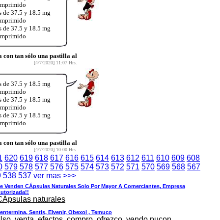
comprimido
s de 37.5 y 18.5 mg
comprimido
s de 37.5 y 18.5 mg
comprimido
on tan sólo una pastilla al
[4/7/2020] 11:07 Hrs.
s de 37.5 y 18.5 mg
comprimido
s de 37.5 y 18.5 mg
comprimido
s de 37.5 y 18.5 mg
comprimido
on tan sólo una pastilla al
[4/7/2020] 10:00 Hrs.
1
620
619
618
617
616
615
614
613
612
611
610
609
608
0
579
578
577
576
575
574
573
572
571
570
569
568
567
9
538
537
ver mas >>>
e Venden CÁpsulas Naturales Solo Por Mayor A Comerciantes, Empresa
utorizada!!
CÁpsulas naturales
entermina, Sentis, Elvenir, Obexol , Temuco
Uso, venta, efectos, compro, ofrezco, vendo pucon