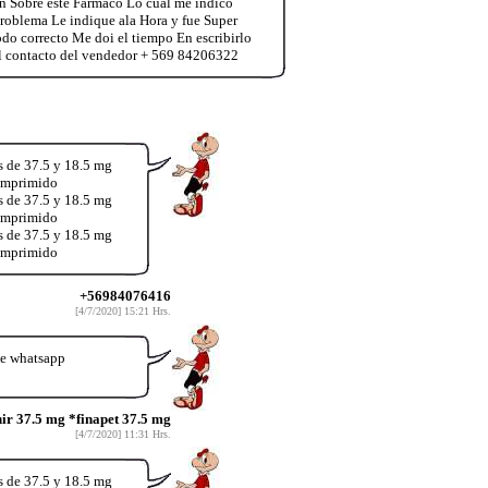
n Sobre este Farmaco Lo cual me indico
Problema Le indique ala Hora y fue Super
odo correcto Me doi el tiempo En escribirlo
l contacto del vendedor + 569 84206322
s de 37.5 y 18.5 mg
comprimido
s de 37.5 y 18.5 mg
comprimido
s de 37.5 y 18.5 mg
comprimido
+56984076416
[4/7/2020] 15:21 Hrs.
te whatsapp
nir 37.5 mg *finapet 37.5 mg
[4/7/2020] 11:31 Hrs.
s de 37.5 y 18.5 mg