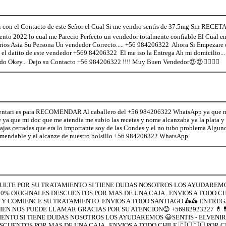
n el Contacto de este Señor el Cual Si me vendio sentìs de 37.5mg Sin RECE
nto 2022 lo cual me Parecio Perfecto un vendedor totalmente confiable El Cual en
rios Asia Su Persona Un vendedor Correcto..... +56 984206322 Ahora Si Empezare 
 el datito de este vendedor +569 84206322 El me iso la Entrega Ah mi domicilio... y
odo Okey... Dejo su Contacto +56 984206322 !!!! Muy Buen Vendedor😍😍💁‍♀️💁‍♀️
mentari es para RECOMENDAR Al caballero del +56 984206322 WhatsApp ya que m
e ya que mi doc que me atendia me subio las recetas y nome alcanzaba ya la plata y
ajas cerradas que era lo importante soy de las Condes y el no tubo problema Algun
comendable y al alcanze de nuestro bolsillo +56 984206322 WhatsApp
NSULTE POR SU TRATAMIENTO SI TIENE DUDAS NOSOTROS LOS AYUDAREMO
% ORIGINALES DESCUENTOS POR MAS DE UNA CAJA . ENVIOS A TODO CHI
 Y COMIENCE SU TRATAMIENTO. ENVIOS A TODO SANTIAGO 🛵🛵 ENTREG
BIEN NOS PUEDE LLAMAR GRACIAS POR SU ATENCION😊 +56982923227 💊
IENTO SI TIENE DUDAS NOSOTROS LOS AYUDAREMOS 😃SENTIS - ELVENIR
UENTOS POR MAS DE UNA CAJA . ENVIOS A TODO CHILE 🇨🇱🇨🇱 POR C