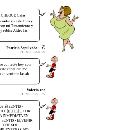
TA CHEQUE Cajas
contre en este Foro y
con mi Tratamiento y
 rebise Altiro las
Patricia Sepulveda
::
[1/11/2019] 15:08 Hrs.
e contacte hoy con
 este caballero me
o en venirme las ah
Valeria roa
[1/11/2019] 15:01 Hrs.
S 😃SENTIS -
LE 🇨🇱🇨🇱 POR
A INMEDIATA EN
SENTIS - ELVENIR
 - OBEXOL
HILEXPRESS. NO