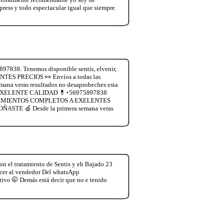
ress y todo espectacular igual que siempre.
 Tenemos disponible sentís, elvenir,
ES PRECIOS 👀 Envíos a todas las
na veras resultados no desaprobeches esta
 EXELENTE CALIDAD 💊+56975897838
. TRATAMIENTOS COMPLETOS A EXELENTES
OÑASTE 🍏 Desde la primera semana veras
n el tratamiento de Sentis y eh Bajado 23
decer al vendedor Del whatsApp
tivo 🤭 Demás está decir que no e tenido