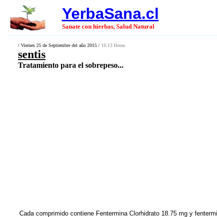
YerbaSana.cl
Sanate con hierbas, Salud Natural
/ Viernes 25 de Septiembre del año 2015 /
16:13 Horas.
sentis
Tratamiento para el sobrepeso...
Cada comprimido contiene Fentermina Clorhidrato 18.75 mg y fentermi