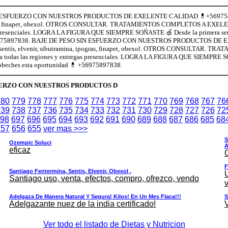
ESFUERZO CON NUESTROS PRODUCTOS DE EXELENTE CALIDAD 💊+56975897838.
ras, finapet, obexol. OTROS CONSULTAR. TRATAMIENTOS COMPLETOS A EXELENT
 presenciales. LOGRA LA FIGURA QUE SIEMPRE SOÑASTE 🍏 Desde la primera sema
56975897838. BAJE DE PESO SIN ESFUERZO CON NUESTROS PRODUCTOS DE
 sentís, elvenir, sibutramina, ipogras, finapet, obexol. OTROS CONSULTAR
 todas las regiones y entregas presenciales. LOGRA LA FIGURA QUE SIEMPRE S
robeches esta oportunidad 💊 +56975897838.
UERZO CON NUESTROS PRODUCTOS D
780
779
778
777
776
775
774
773
772
771
770
769
768
767
76
739
738
737
736
735
734
733
732
731
730
729
728
727
726
72
98
697
696
695
694
693
692
691
690
689
688
687
686
685
68
657
656
655
ver mas >>>
S
Ozempic Soluci
A
eficaz
F
Santiago Fentermina, Sentis, Elvenir, Obexol ,
Santiago uso, venta, efectos, compro, ofrezco, vendo
v
Adelgaza De Manera Natural Y Segura! Kilos! En Un Mes Flaca!!!
S
Adelgazante nuez de la india certificado!
Ver todo el listado de Dietas y Nutricion