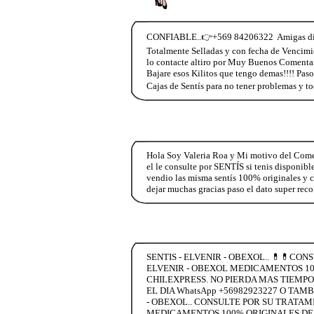
CONFIABLE..👉+569 84206322 Amigas di co
Totalmente Selladas y con fecha de Vencimie
lo contacte altiro por Muy Buenos Comenta
Bajare esos Kilitos que tengo demas!!!! Paso
Cajas de Sentís para no tener problemas y t
Hola Soy Valeria Roa y Mi motivo del Co
el le consulte por SENTÍS si tenis disponibl
vendio las misma sentís 100% originales y c
dejar muchas gracias paso el dato super re
SENTIS - ELVENIR - OBEXOL.. 💊💊CO
ELVENIR - OBEXOL MEDICAMENTOS 100
CHILEXPRESS. NO PIERDA MAS TIEMPO
EL DIA WhatsApp +56982923227 O TAM
- OBEXOL.. CONSULTE POR SU TRATAM
MEDICAMENTOS 100% ORIGINALES DESC