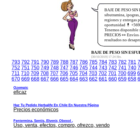
BAJE DE PESO SIN 
sibutramina, ipog
regiones y entregas
oportunidad 💊 +
Tenemos disponible
PRECIOS 👀 Envíos a
resultados no desap
BAJE DE PESO SIN ESF
[30/10/2019] 17:24 Hrs.
793
792
791
790
789
788
787
786
785
784
783
782
781
752
751
750
749
748
747
746
745
744
743
742
741
740
711
710
709
708
707
706
705
704
703
702
701
700
699
6
670
669
668
667
666
665
664
663
662
661
660
659
658
Ozempic
eficaz
Haz Tu Pedido Herbalife En Chile En Nuestra Página
Precios económicos
Fentermina, Sentis, Elvenir, Obexol ,
Uso, venta, efectos, compro, ofrezco, vendo