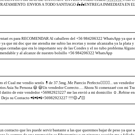
RATAMIENTO. ENVIOS A TODO SANTIAGO 🛵🛵ENTREGA INMEDIATA EN EL 
mentari es para RECOMENDAR Al caballero del +56 984206322 WhatsApp ya que m
e ya que mi doc que me atendia me subio las recetas y nome alcanzaba ya la plata y
ajas cerradas que era lo importante soy de las Condes y el no tubo problema Algun
comendable y al alcanze de nuestro bolsillo +56 984206322 WhatsApp
o el Cual me vendio sentìs 💊de 37.5mg..Me Parecio Perfecto👍🏻👍🏻... un vendedor
ios Asia Su Persona 😃 😃Un vendedor Correcto..... Ahora Si comenzaré con mi T
el datito de este vendedor +56982923227 me las envió a mi domicilio ☺..Rebise en
... Dejo su Contacto 📲📲📲+56982923227 !!!!😌💅🏻
 un contacto que les puede servir bastante a las que queremos bajar de peso ya que
ago la compra de una promoción se Sibutramina y en ninguna ocasión me a fallado