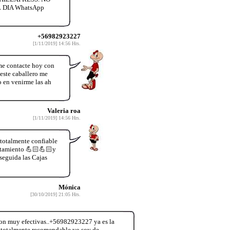
DIA WhatsApp
+56982923227
[1/11/2019] 14:56 Hrs.
e contacte hoy con
 este caballero me
o en venirme las ah
Valeria roa
[1/11/2019] 14:56 Hrs.
 totalmente confiable
ratamiento 💪🏻💪🏻y
seguida las Cajas
Mónica
[30/10/2019] 21:05 Hrs.
 son muy efectivas..+56982923227 ya es la
 totalmente recomendable yo soy de