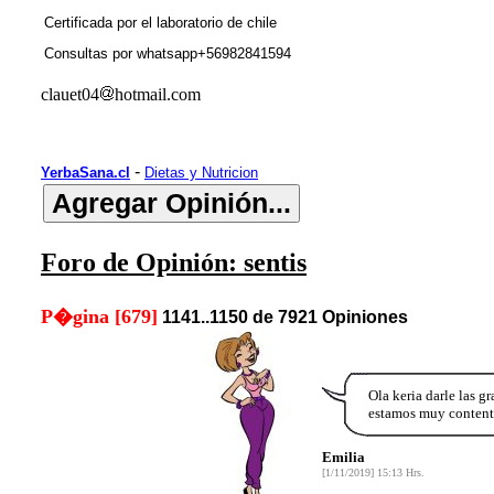
Certificada por el laboratorio de chile
Consultas por whatsapp+56982841594
clauet04
hotmail.com
-
YerbaSana.cl
Dietas y Nutricion
Foro de Opinión: sentis
P�gina [679]
1141..1150 de 7921 Opiniones
Ola keria darle las 
estamos muy contenta
Emilia
[1/11/2019] 15:13 Hrs.