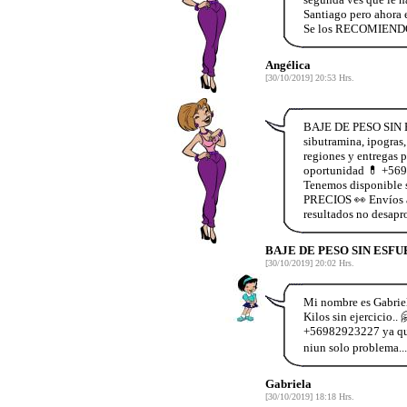
Santiago pero ahora 
Se los RECOMIENDO
Angélica
[30/10/2019] 20:53 Hrs.
BAJE DE PESO SIN 
sibutramina, ipog
regiones y entregas
oportunidad 💊 +
Tenemos disponible
PRECIOS 👀 Envíos a
resultados no desap
BAJE DE PESO SIN ESF
[30/10/2019] 20:02 Hrs.
Mi nombre es Gabriel
Kilos sin ejercicio.
+56982923227 ya que 
niun solo problema...
Gabriela
[30/10/2019] 18:18 Hrs.