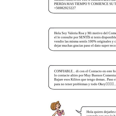
PIERDA MAS TIEMPO Y COMIENCE SU T
+56982923227
Hola Soy Valeria Roa y Mi motivo del Co
el le consulte por SENTÍS si tenis disponibl
vendio las misma sentís 100% originales y c
dejar muchas gracias paso el dato super re
CONFIABLE... di con el Contacto en este for
lo contacte altiro por Muy Buenos Comentar
Bajare esos Kilitos que tengo demas.. Paso 
para no tener problemas y todo Okey👍🏻👍
Hola quiero dejarles
segunda ves que le h