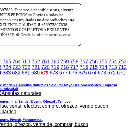
 Tenemos disponible sentís, elvenir,
ES PRECIOS 👀 Envíos a todas las
na veras resultados no desaprobeches esta
 EXELENTE CALIDAD 💊+56975897838
. TRATAMIENTOS COMPLETOS A EXELENTES
OÑASTE 🍏 Desde la primera semana veras
6
765
764
763
762
761
760
759
758
757
756
755
754
753
5
724
723
722
721
720
719
718
717
716
715
714
713
712
4
683
682
681
680
679
678
677
676
675
674
673
672
671
e Venden CÁpsulas Naturales Solo Por Mayor A Comerciantes, Empresa
utorizada!!
CÁpsulas naturales
entermina, Sentis, Elvenir, Obexol , Temuco
Uso, venta, efectos, compro, ofrezco, vendo pucon
illarrica
entis, Elvenir, Fentermina ,
Vendo, ofrezco, venta de, comprar, busco