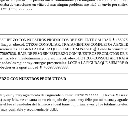
estaba de vacaciones en viña del mar ningún problema me hizó un envío por chilexp
 !!!!!+56982923227
ESFUERZO CON NUESTROS PRODUCTOS DE EXELENTE CALIDAD 💊+56975897838.
ras, finapet, obexol. OTROS CONSULTAR. TRATAMIENTOS COMPLETOS A EXELENT
 presenciales. LOGRA LA FIGURA QUE SIEMPRE SOÑASTE 🍏 Desde la primera sema
56975897838. BAJE DE PESO SIN ESFUERZO CON NUESTROS PRODUCTOS DE
 sentís, elvenir, sibutramina, ipogras, finapet, obexol. OTROS CONSULTAR
 todas las regiones y entregas presenciales. LOGRA LA FIGURA QUE SIEMPRE S
robeches esta oportunidad 💊 +56975897838.
UERZO CON NUESTROS PRODUCTOS D
a y estoy muy agradecida del siguiente número +56982923227 ... Llevo 4 Meses co
. 🤗 estoy feliz me encanta como eh bajado de peso...muy feliz por mi misma y agra
el fue el vendedor del farmaco el cual tome por primera vez y fue totalmente efec
 muy confiable y recomendable 👍🏻💃🏻