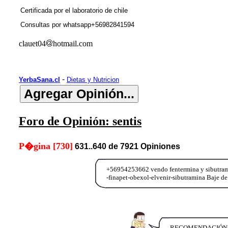
Certificada por el laboratorio de chile
Consultas por whatsapp+56982841594
clauet04
hotmail.com
-
YerbaSana.cl
Dietas y Nutricion
Foro de Opinión: sentis
P�gina [730]
631..640 de 7921 Opiniones
+56954253662 vendo fentermina y sibutramin
-finapet-obexol-elvenir-sibutramina Baje d
RECOMENDACIÓN !!!!! 