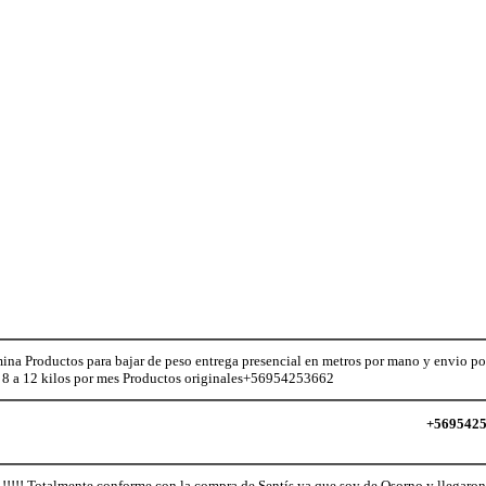
a Productos para bajar de peso entrega presencial en metros por mano y envio por
e 8 a 12 kilos por mes Productos originales+56954253662
+569542
Totalmente conforme con la compra de Sentís ya que soy de Osorno y llegaron mi