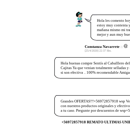
Hola les comento hoy
estoy muy contenta y
mañana mismo mi trat
mejor y aun muy bue
Constanza Navarrete
::
[25/4/2020] 22:37 Hrs.
Hola buenas compre Sentís al Caballlero del 
Cajitas Ya que venian totalmente selladas y
si son efectiva .. 100% recomendable Amigas 
Grandes OFERTAS!!!+56972857918 wsp Vend
con nuestros productos originales y efectiv
a tu caso. Pregunte por descuentos de wsp
+56972857918 REMATO ULTIMAS UNI