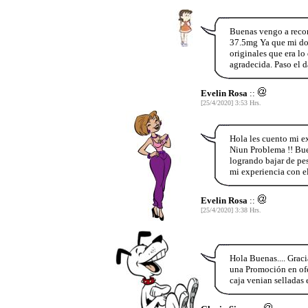
Buenas vengo a recom
37.5mg Ya que mi doct
originales que era l
agradecida. Paso el 
Evelin Rosa
::
[25/4/2020] 3:53 Hrs.
Hola les cuento mi e
Niun Problema !! Bue
logrando bajar de pe
mi experiencia con e
Evelin Rosa
::
[25/4/2020] 3:38 Hrs.
Hola Buenas.... Grac
una Promoción en ofer
caja venian selladas