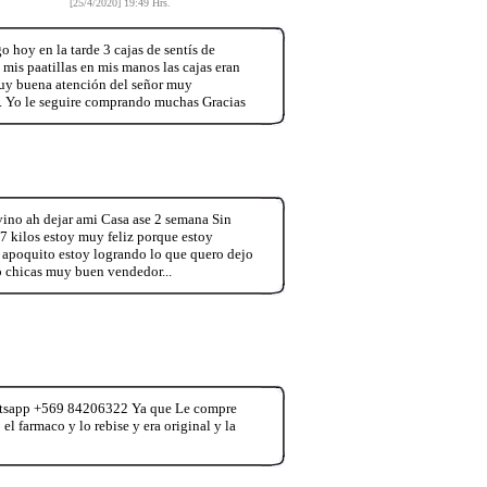
[25/4/2020] 19:49 Hrs.
hoy en la tarde 3 cajas de sentís de
mis paatillas en mis manos las cajas eran
muy buena atención del señor muy
. Yo le seguire comprando muchas Gracias
vino ah dejar ami Casa ase 2 semana Sin
7 kilos estoy muy feliz porque estoy
 apoquito estoy logrando lo que quero dejo
 chicas muy buen vendedor...
whatsapp +569 84206322 Ya que Le compre
l farmaco y lo rebise y era original y la