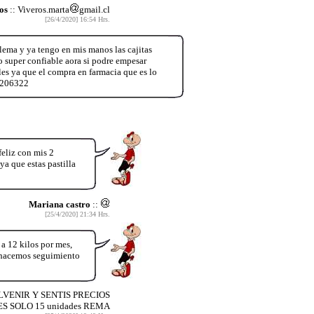
os
:: Viveros.marta
gmail.cl
[26/4/2020] 16:54 Hrs.
lema y ya tengo en mis manos las cajitas
 super confiable aora si podre empesar
es ya que el compra en farmacia que es lo
84206322
feliz con mis 2
a que estas pastilla
Mariana castro
::
[25/4/2020] 21:34 Hrs.
12 kilos por mes,
y hacemos seguimiento
LVENIR Y SENTIS PRECIOS
 SOLO 15 unidades REMA