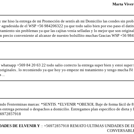
Marta Viver
 me hiso la entrega de mi Promoción de sentís ah mi Domicilio las condes sin prob
 agradesida de el WSP +56 984206322 ya que todo salio bien por eso paso el datito
amiento sin problemas ya que las cajitas venia selladas y lo mejor que son original
n precio conveniente al alcanze de nuestro bolsillito muchas Gracias WSP +56 9
whatsapp +569 84 20 63 22 todo salio correcto la entrega super bien y estoi super 
 originales.. lo recomiendo ya que hoy yo empeze mi tratamiento y tengo mucha Fé y
...
o Fenterminas marcas: *SENTIS. *ELVENIR *OBEXOL Baje de forma fácil de 8 a 
os entrega personal o despachos a domicilio. Entregamos plan especifico de dieta 
+56972857918
DADES DE ELVENIR Y
:: +56972857918 REMATO ULTIMAS UNIDADES DE E
CONVERSABLES