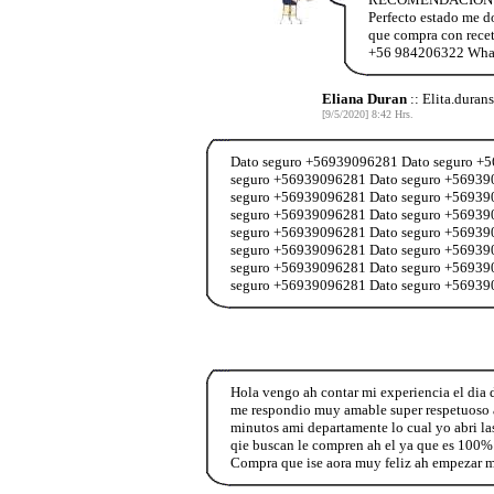
Perfecto estado me d
que compra con recet
+56 984206322 Wha
Eliana Duran
:: Elita.duran
[9/5/2020] 8:42 Hrs.
Dato seguro +56939096281 Dato seguro +
seguro +56939096281 Dato seguro +56939
seguro +56939096281 Dato seguro +56939
seguro +56939096281 Dato seguro +56939
seguro +56939096281 Dato seguro +56939
seguro +56939096281 Dato seguro +56939
seguro +56939096281 Dato seguro +56939
seguro +56939096281 Dato seguro +56939
Hola vengo ah contar mi experiencia el dia
me respondio muy amable super respetuoso a
minutos ami departamente lo cual yo abri las
qie buscan le compren ah el ya que es 100% 
Compra que ise aora muy feliz ah empezar mi