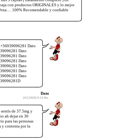
trabaja con productos ORIGINALES y lo mejor
 Pena..... 100% Recomendable y confiable
o +56939096281 Dato
939096281 Dato
939096281 Dato
939096281 Dato
939096281 Dato
939096281 Dato
939096281 Dato
6939096281D
Dato
[4/5/2020] 9:54 Hrs.
 sentís de 37.5mg y
no ah dejar en 30
io para las personas
 y contenta por la