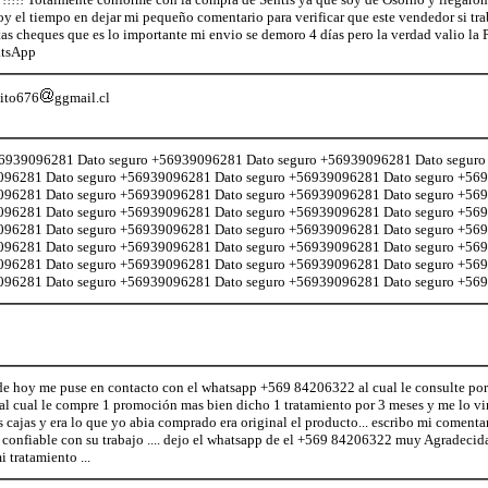
oy el tiempo en dejar mi pequeño comentario para verificar que este vendedor si 
as cheques que es lo importante mi envio se demoro 4 días pero la verdad valio la
tsApp
sito676
ggmail.cl
56939096281 Dato seguro +56939096281 Dato seguro +56939096281 Dato segur
096281 Dato seguro +56939096281 Dato seguro +56939096281 Dato seguro +56
096281 Dato seguro +56939096281 Dato seguro +56939096281 Dato seguro +56
096281 Dato seguro +56939096281 Dato seguro +56939096281 Dato seguro +56
096281 Dato seguro +56939096281 Dato seguro +56939096281 Dato seguro +56
096281 Dato seguro +56939096281 Dato seguro +56939096281 Dato seguro +56
096281 Dato seguro +56939096281 Dato seguro +56939096281 Dato seguro +56
096281 Dato seguro +56939096281 Dato seguro +56939096281 Dato seguro +5
 de hoy me puse en contacto con el whatsapp +569 84206322 al cual le consulte por
l cual le compre 1 promoción mas bien dicho 1 tratamiento por 3 meses y me lo vi
 cajas y era lo que yo abia comprado era original el producto... escribo mi comentar
confiable con su trabajo .... dejo el whatsapp de el +569 84206322 muy Agradecida
 tratamiento ...