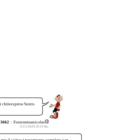
 chileexpress Sentis
53662
:: Fenterminanicolas
[12/5/2020] 20:54 Hrs.
s 3 cajitas ( tratamiento completo ) en