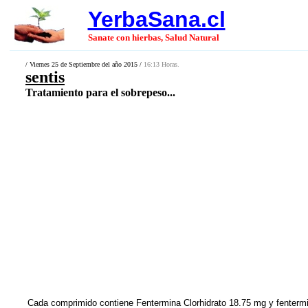
YerbaSana.cl
Sanate con hierbas, Salud Natural
/ Viernes 25 de Septiembre del año 2015 /
16:13 Horas.
sentis
Tratamiento para el sobrepeso...
Cada comprimido contiene Fentermina Clorhidrato 18.75 mg y fentermi