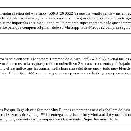
endar al señor del whatsapp +569 8420 6322 Ya que me vendio sentís y me entrego 
or esta de vacaciones y no tenia como mas conseguir estas pastillas aora ya tengo 
o que me importaba aora aseguir con mi tratamiento super contenta nada que decir 
datito para que compren original.. dejo su whatsapp+569 84206322 compren seguro
xperiencia con sentís le compre 1 promoción al wsp +569 84206322 el cual me las 
no el me mostro las cajitas y todo en orden llevo 2 semanas con sentís y eh bajado 
so y el me indico que las tomara media hora antes del desayuno y todo muy bien de
l wsp +569 84206322 paraque si queren comprar asi como lo ise yo compren seguro
ias Por que llege ah este foro por Muy Buenos comentarios asia el caballero del 
ta De Sentís de 37.5mg !!!!! La entrega me la iso altiro y vino ami dpt y me mostro e
 estoy muy contenta ya que empezare mi tratamiento.. Super Recomendable