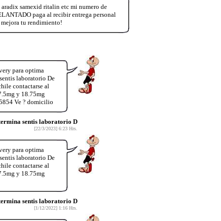
aradix samexid ritalin etc mi numero de
ANTADO paga al recibir entrega personal
 mejora tu rendimiento!
very para optima
entis laboratorio De
hile contactarse al
37.5mg y 18.75mg
5854 Ve ? domicilio
rmina sentis laboratorio D
[22/3/2023] 6:23 Hrs.
very para optima
entis laboratorio De
hile contactarse al
37.5mg y 18.75mg
rmina sentis laboratorio D
[1/12/2022] 1:16 Hrs.