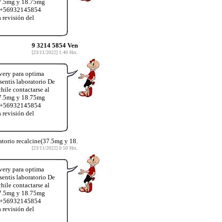
37.5mg y 18.75mg
App+56932145854
 revisión del
9 3214 5854 Ven
[23/11/2022] 1:40 Hrs.
very para optima
entis laboratorio De
hile contactarse al
37.5mg y 18.75mg
App+56932145854
 revisión del
atorio recalcine(37.5mg y 18.
[23/11/2022] 0:50 Hrs.
very para optima
entis laboratorio De
hile contactarse al
37.5mg y 18.75mg
App+56932145854
 revisión del