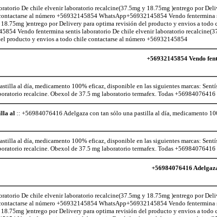
atorio De chile elvenir laboratorio recalcine(37.5mg y 18.75mg )entrego por Deli
le contactarse al número +56932145854 WhatsApp+56932145854 Vendo fentermina s
 18.75mg )entrego por Delivery para optima revisión del producto y envios a todo c
 Vendo fentermina sentis laboratorio De chile elvenir laboratorio recalcine(
 del producto y envios a todo chile contactarse al número +56932145854
+56932145854 Vendo fente
illa al día, medicamento 100% eficaz, disponible en las siguientes marcas: Sentí
aboratorio recalcine. Obexol de 37.5 mg laboratorio termafex. Todas +56984076416
lla al
:: +56984076416 Adelgaza con tan sólo una pastilla al día, medicamento 100
illa al día, medicamento 100% eficaz, disponible en las siguientes marcas: Sentí
aboratorio recalcine. Obexol de 37.5 mg laboratorio termafex. Todas +56984076416
+56984076416 Adelgaza c
atorio De chile elvenir laboratorio recalcine(37.5mg y 18.75mg )entrego por Deli
le contactarse al número +56932145854 WhatsApp+56932145854 Vendo fentermina s
 18.75mg )entrego por Delivery para optima revisión del producto y envios a todo c