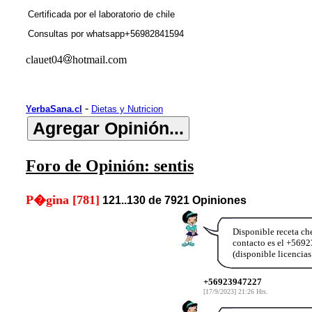
Certificada por el laboratorio de chile
Consultas por whatsapp+56982841594
clauet04
hotmail.com
-
YerbaSana.cl
Dietas y Nutricion
Foro de Opinión: sentis
P�gina [781]
121..130 de 7921 Opiniones
Disponible receta ch
contacto es el +56
(disponible licencia
+56923947227
[17/9/2023] 21:26 Hrs.