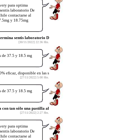
very para optima
entis laboratorio De
hile contactarse al
37.5mg y 18.75mg
rmina sentis laboratorio D
[30/11/2022] 22:36 Hrs.
s de 37.5 y 18.5 mg
% eficaz, disponible en las s
[27/11/2022] 5:00 Hrs.
s de 37.5 y 18.5 mg
on tan sólo una pastilla al
[27/11/2022] 2:27 Hrs.
very para optima
entis laboratorio De
hile contactarse al