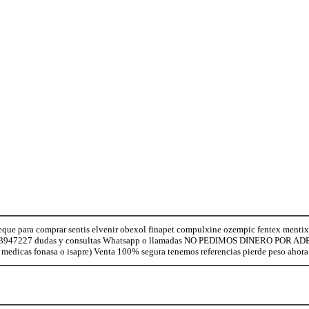
eque para comprar sentis elvenir obexol finapet compulxine ozempic fentex mentix 
923947227 dudas y consultas Whatsapp o llamadas NO PEDIMOS DINERO POR ADEL
s medicas fonasa o isapre) Venta 100% segura tenemos referencias pierde peso ahora