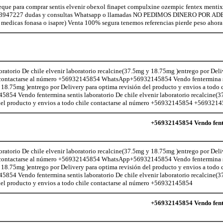
eque para comprar sentis elvenir obexol finapet compulxine ozempic fentex mentix 
923947227 dudas y consultas Whatsapp o llamadas NO PEDIMOS DINERO POR ADEL
s medicas fonasa o isapre) Venta 100% segura tenemos referencias pierde peso ahora
atorio De chile elvenir laboratorio recalcine(37.5mg y 18.75mg )entrego por Deli
le contactarse al número +56932145854 WhatsApp+56932145854 Vendo fentermina s
 18.75mg )entrego por Delivery para optima revisión del producto y envios a todo c
 Vendo fentermina sentis laboratorio De chile elvenir laboratorio recalcine(
 del producto y envios a todo chile contactarse al número +56932145854 +5693214
+56932145854 Vendo fente
atorio De chile elvenir laboratorio recalcine(37.5mg y 18.75mg )entrego por Deli
le contactarse al número +56932145854 WhatsApp+56932145854 Vendo fentermina s
 18.75mg )entrego por Delivery para optima revisión del producto y envios a todo c
 Vendo fentermina sentis laboratorio De chile elvenir laboratorio recalcine(
 del producto y envios a todo chile contactarse al número +56932145854
+56932145854 Vendo fente