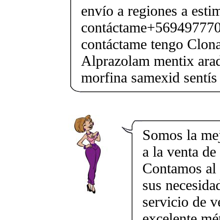
envío a regiones a esti
contáctame+5694977706
contáctame tengo Clo
Alprazolam mentix arad
morfina samexid sentís
Somos la mej
a la venta de
Contamos al 
sus necesida
servicio de v
excelente mé