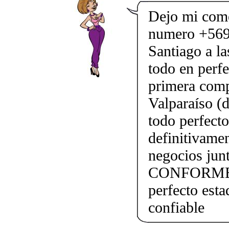
Dejo mi come
numero +569
Santiago a l
todo en perfe
primera comp
Valparaíso (
todo perfect
definitivame
negocios j
CONFORME!!!
perfecto esta
confiable