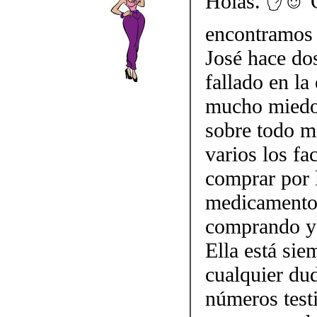
Holas. ✋☺️ 
encontramos 
José hace do
fallado en la
mucho miedo 
sobre todo mi
varios los fa
comprar por 
medicamento.
comprando y 
Ella está sie
cualquier dud
números testi