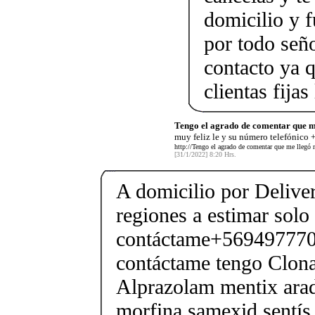
domicilio y f
por todo señ
contacto ya 
clientas fij
Tengo el agrado de comentar que m
muy feliz le y su número telefónico
http://Tengo el agrado de comentar que me llegó 
[31/1/2022] 8:20 Hrs.
A domicilio por Deliver
regiones a estimar solo
contáctame+5694977706
contáctame tengo Clo
Alprazolam mentix arad
morfina samexid sentís 