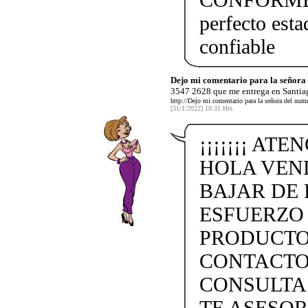
perfecto esta
confiable
Dejo mi comentario para la señor
3547 2628 que me entrega en Santiag
http://Dejo mi comentario para la señora del nu
[31/1/2022] 10:31 Hrs.
¡¡¡¡¡¡¡ ATE
HOLA VEN
BAJAR DE 
ESFUERZO
PRODUCTO
CONTACTO 
CONSULTA
TE ASESO