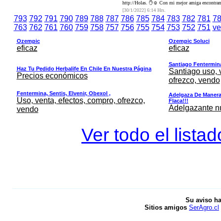
http://Holas. ✋☺️ Con mi mejor amiga encontramo
[30/1/2022] 6:14 Hrs.
793
792
791
790
789
788
787
786
785
784
783
782
781
7
763
762
761
760
759
758
757
756
755
754
753
752
751
ve
Ozempic
Ozempic Soluci
eficaz
eficaz
Santiago Fentermina,
Haz Tu Pedido Herbalife En Chile En Nuestra Página
Santiago uso, 
Precios económicos
ofrezco, vendo
Fentermina, Sentis, Elvenir, Obexol ,
Adelgaza De Manera 
Uso, venta, efectos, compro, ofrezco,
Flaca!!!
Adelgazante nue
vendo
Ver todo el lista
Su aviso ha
Sitios amigos
SerAgro.cl