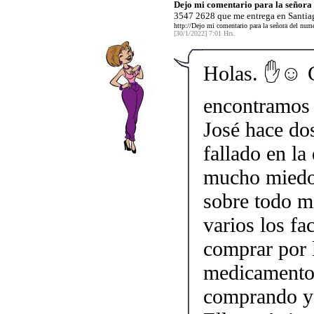
Dejo mi comentario para la señor
3547 2628 que me entrega en Santiag
http://Dejo mi comentario para la señora del nu
[30/1/2022] 7:01 Hrs.
Holas. ✋☺️ 
encontramos 
José hace do
fallado en la
mucho miedo 
sobre todo mi
varios los fa
comprar por 
medicamento.
comprando y 