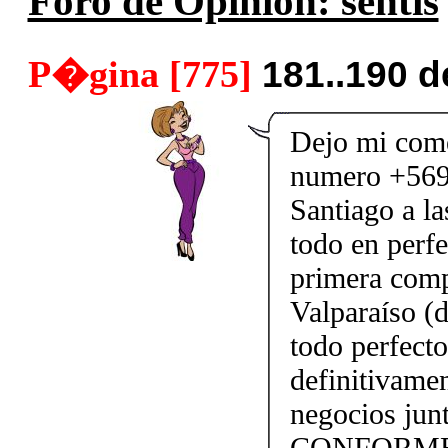
Foro de Opinión: sentis
P�gina [775]
181..190 
Dejo mi come
numero +569
Santiago a l
todo en perfe
primera comp
Valparaíso (
todo perfect
definitivame
negocios j
CONFORME!!!