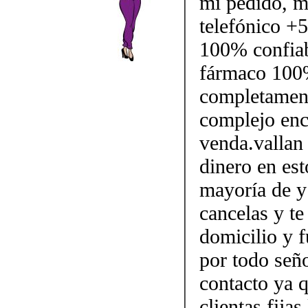
mi pedido, m
telefónico +
100% confiabl
fármaco 100%
completament
complejo enc
venda.vallan 
dinero en est
mayoría de y 
cancelas y te
domicilio y f
por todo señ
contacto ya 
clientas fij