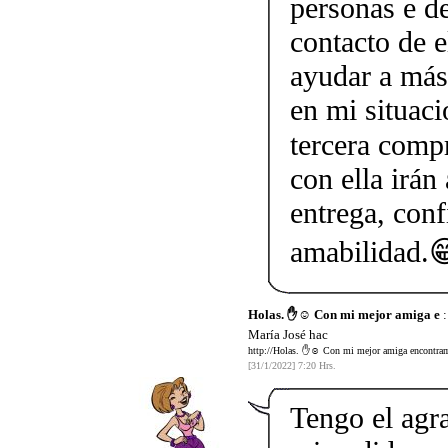
personas e d
contacto de 
ayudar a más
en mi situaci
tercera comp
con ella irán
entrega, conf
amabilidad.
Holas. ✋☺️ Con mi mejor amiga e
:
María José hac
http://Holas. ✋☺️ Con mi mejor amiga encontramo
[31/1/2022] 7:20 Hrs.
Tengo el agr