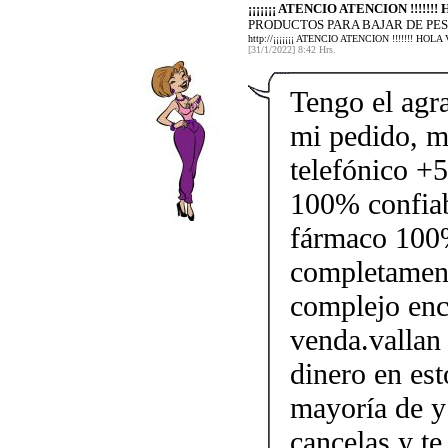
¡¡¡¡¡¡¡ ATENCIO ATENCION !!!!!
PRODUCTOS PARA BAJAR DE PES
http://¡¡¡¡¡¡¡ ATENCIO ATENCION !!!!!!!
[31/1/2022] 8:42 Hrs.
Tengo el agr
mi pedido, m
telefónico +
100% confiabl
fármaco 100%
completament
complejo enc
venda.vallan 
dinero en est
mayoría de y 
cancelas y te