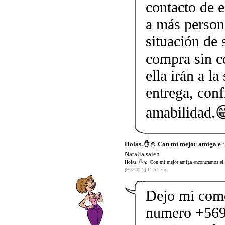
contacto de 
a más person
situación de 
compra sin c
ella irán a l
entrega, conf
amabilidad.
Holas. ✋☺️ Con mi mejor amiga e
:
Natalia saieh
Holas. ✋☺️ Con mi mejor amiga encontramos el co
[9/3/2021] 11:54 Hrs.
Dejo mi come
numero +569