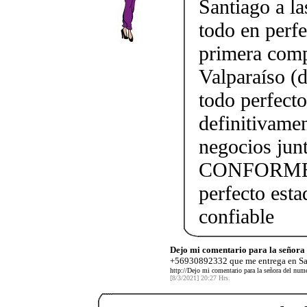
Santiago a l
todo en perfe
primera comp
Valparaíso (
todo perfect
definitivame
negocios j
CONFORME!!!
perfecto esta
confiable
Dejo mi comentario para la señora
+56930892332 que me entrega en San
http://Dejo mi comentario para la señora del nu
[8/3/2021] 20:27 Hrs.