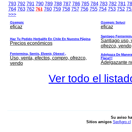
793
792
791
790
789
788
787
786
785
784
783
782
781
7
764
763
762
761
760
759
758
757
756
755
754
753
752
75
>>>
Ozempic
Ozempic Soluci
eficaz
eficaz
Santiago Fentermina,
Haz Tu Pedido Herbalife En Chile En Nuestra Página
Santiago uso, 
Precios económicos
ofrezco, vendo
Fentermina, Sentis, Elvenir, Obexol ,
Adelgaza De Manera 
Uso, venta, efectos, compro, ofrezco,
Flaca!!!
Adelgazante nue
vendo
Ver todo el lista
Su aviso ha
Sitios amigos
SerAgro.cl