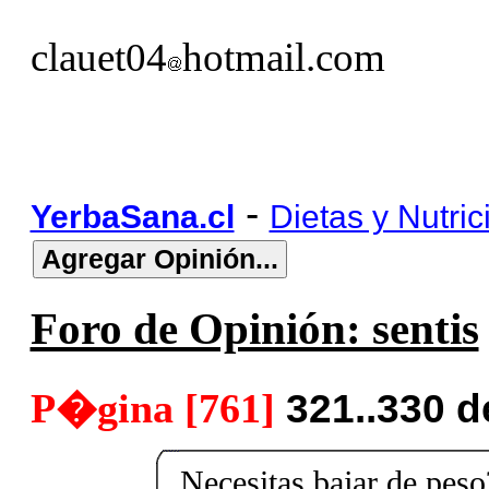
clauet04
hotmail.com
-
YerbaSana.cl
Dietas y Nutric
Foro de Opinión: sentis
P�gina [761]
321..330 
Necesitas bajar de pes