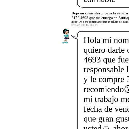
Dejo mi comentario para la señor
2172 4693 que me entrega en Santiag
http://Dejo mi comentario para la señora del nu
[22/3/2021] 15:16 Hrs.
Hola mi nom
quiero darle
4693 que fue
responsable l
y le compre 3
recomiendo😘
mi trabajo me
fecha de ven
que gran gus
usted☺ ahor