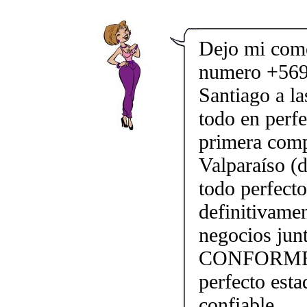
Dejo mi come
numero +569
Santiago a l
todo en perfe
primera comp
Valparaíso (
todo perfect
definitivame
negocios j
CONFORME!!!
perfecto esta
confiable