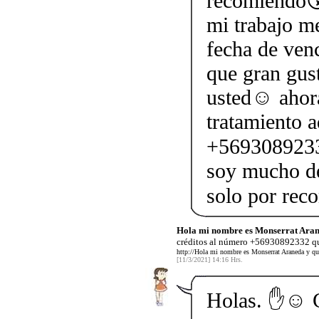
recomiendo😘
mi trabajo me
fecha de ven
que gran gus
usted☺ ahor
tratamiento a
+5693089233
soy mucho de
solo por re
Hola mi nombre es Monserrat Aran
créditos al número +56930892332 qu
http://Hola mi nombre es Monserrat Araneda y qu
[11/3/2021] 14:16 Hrs.
Holas. ✋☺️ 