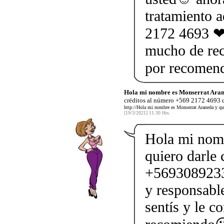
tratamiento 
2172 4693 ❤ 
mucho de rec
por recomen
Hola mi nombre es Monserrat Aran
créditos al número +569 2172 4693 q
http://Hola mi nombre es Monserrat Araneda y qu
[19/3/2021] 11:30 Hrs.
Hola mi nom
quiero darle 
+5693089233
y responsabl
sentís y le c