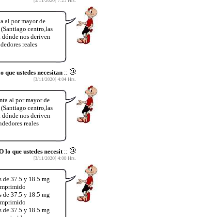
[3/11/2020] 7:21 Hrs.
a al por mayor de
Santiago centro,las
 a dónde nos deriven
dedores reales
ue ustedes necesitan
::
[3/11/2020] 4:04 Hrs.
ta al por mayor de
Santiago centro,las
 a dónde nos deriven
dedores reales
 que ustedes necesit
::
[3/11/2020] 4:00 Hrs.
s de 37.5 y 18.5 mg
comprimido
s de 37.5 y 18.5 mg
comprimido
s de 37.5 y 18.5 mg