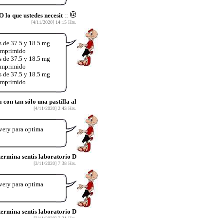
 que ustedes necesit
::
[4/11/2020] 14:15 Hrs.
s de 37.5 y 18.5 mg
comprimido
s de 37.5 y 18.5 mg
comprimido
s de 37.5 y 18.5 mg
comprimido
on tan sólo una pastilla al
[4/11/2020] 2:43 Hrs.
very para optima
rmina sentis laboratorio D
[3/11/2020] 7:38 Hrs.
very para optima
rmina sentis laboratorio D