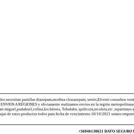
ecesitan pastillas diazepam,morfina clonazepam, sentis,Elvenir consulten vent
NVIOS A REGIONES y obviamente realizamos envios en la región metropolitana (
San miguel,pudahuel,colina,los héroes, Tobalaba, quilicura,recoleta,etc..repartimos
ajas de estos productos todos para fecha de vencimiento 10/10/2021 somos empren
+56946138621 DATO SEGURO lo q