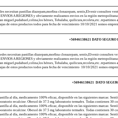
ecesitan pastillas diazepam,morfina clonazepam, sentis,Elvenir consulten vent
NVIOS A REGIONES y obviamente realizamos envios en la región metropolitana (
San miguel,pudahuel,colina,los héroes, Tobalaba, quilicura,recoleta,etc..repartimos
ajas de estos productos todos para fecha de vencimiento 10/10/2021 somos empren
+56946138621 DATO SEGURO lo q
necesitan pastillas diazepam,morfina clonazepam, sentis,Elvenir consulten ven
NVIOS A REGIONES y obviamente realizamos envios en la región metropolitana (
San miguel,pudahuel,colina,los héroes, Tobalaba, quilicura,recoleta,etc..repartimos
ajas de estos productos todos para fecha de vencimiento 10/10/2021 somos empren
+56946138621 DATO SEGURO lo
illa al día, medicamento 100% eficaz, disponible en las siguientes marcas: Sentí
aboratorio recalcine. Obexol de 37.5 mg laboratorio termafex. Todas contienen 30 
illa al día, medicamento 100% eficaz, disponible en las siguientes marcas: Sentí
aboratorio recalcine. Obexol de 37.5 mg laboratorio termafex. Todas contienen 30 
illa al día, medicamento 100% eficaz, disponible en las siguientes marcas: Sentí