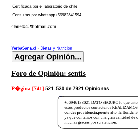
Certificada por el laboratorio de chile
Consultas por whatsapp+56982841594
clauet04
hotmail.com
-
YerbaSana.cl
Dietas y Nutricion
Foro de Opinión: sentis
P�gina [741]
521..530 de 7921 Opiniones
+56946138621 DATO SEGURO lo que ustedes n
estos productos contactenos REALIZAMOS E
condes providencia,puente alto ,la florida ,
ya que contamos con una gran cantidad de c
muchas gracias por su atención.