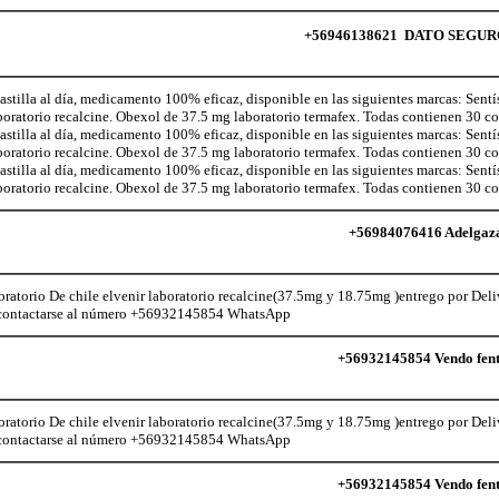
+56946138621 DATO SEGURO lo
illa al día, medicamento 100% eficaz, disponible en las siguientes marcas: Sentí
aboratorio recalcine. Obexol de 37.5 mg laboratorio termafex. Todas contienen 30 
illa al día, medicamento 100% eficaz, disponible en las siguientes marcas: Sentí
aboratorio recalcine. Obexol de 37.5 mg laboratorio termafex. Todas contienen 30 
illa al día, medicamento 100% eficaz, disponible en las siguientes marcas: Sentí
aboratorio recalcine. Obexol de 37.5 mg laboratorio termafex. Todas contienen 30 
+56984076416 Adelgaza c
atorio De chile elvenir laboratorio recalcine(37.5mg y 18.75mg )entrego por Deli
le contactarse al número +56932145854 WhatsApp
+56932145854 Vendo fente
atorio De chile elvenir laboratorio recalcine(37.5mg y 18.75mg )entrego por Deli
le contactarse al número +56932145854 WhatsApp
+56932145854 Vendo fente