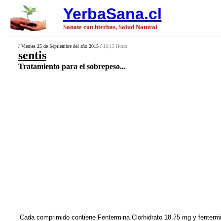
YerbaSana.cl
Sanate con hierbas, Salud Natural
/ Viernes 25 de Septiembre del año 2015 /
16:13 Horas.
sentis
Tratamiento para el sobrepeso...
Cada comprimido contiene Fentermina Clorhidrato 18.75 mg y fentermi