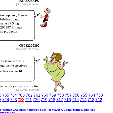
+56982265397
[28/2/2020] 19:00 Hrs.
o- Poppers , Marcas
 Rubifen 20 mg
inapet 37.5 mg
2265397 Entrega
ura productos
+56982265397
[28/2/2020] 18:27 Hrs.
anscurso de esto 3
otalmente efectivos
muchas gracias ❤️
endación ya que hoy por fin t
[26/2/2020] 17:10 Hrs.
6
765
764
763
762
761
760
759
758
757
756
755
754
753
5
724
723
722
721
720
719
718
717
716
715
714
713
712
e Venden CÁpsulas Naturales Solo Por Mayor A Comerciantes, Empresa
utorizada!!