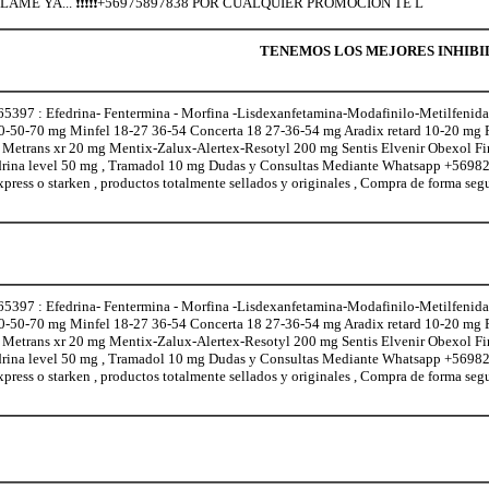
8 LAME YA... ❗❗❗❗❗+56975897838 POR CUALQUIER PROMOCION TE L
TENEMOS LOS MEJORES INHIBID
97 : Efedrina- Fentermina - Morfina -Lisdexanfetamina-Modafinilo-Metilfenidat
0-50-70 mg Minfel 18-27 36-54 Concerta 18 27-36-54 mg Aradix retard 10-20 mg
l Metrans xr 20 mg Mentix-Zalux-Alertex-Resotyl 200 mg Sentis Elvenir Obexol F
edrina level 50 mg , Tramadol 10 mg Dudas y Consultas Mediante Whatsapp +5698
xpress o starken , productos totalmente sellados y originales , Compra de forma seg
97 : Efedrina- Fentermina - Morfina -Lisdexanfetamina-Modafinilo-Metilfenidat
0-50-70 mg Minfel 18-27 36-54 Concerta 18 27-36-54 mg Aradix retard 10-20 mg
l Metrans xr 20 mg Mentix-Zalux-Alertex-Resotyl 200 mg Sentis Elvenir Obexol F
edrina level 50 mg , Tramadol 10 mg Dudas y Consultas Mediante Whatsapp +5698
xpress o starken , productos totalmente sellados y originales , Compra de forma seg