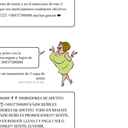
es de sentís y en el transcurso de esto 3
 que son medicamentos totalmente efectivos
️‍♀️🚴‍♀️ +56937596089 muchas gracias ❤️
 junto con la
ra segura y bajen de
es 56937596089
i tratamiento de 3 cajas de
sentis
[29/2/2020] 12:15 Hrs.
6089 💊💊 INHIBIDORES DE APETITO
👌+56937596089🔍🔍INCREÍBLES
BIDORES DE APETITO TODO EN REMATE
🔍INCREÍBLES PROMOCIONES!!! SENTÍS,
 EN REMATE LLEVA 3 Y PAGA 2 SOLO
ES!!! SENTÍS, ELVENIR,