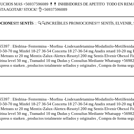
CHOS MAS +56937596089 💊💊 INHIBIDORES DE APETITO TODO EN REMAT
TA AGOTAR! STOCK! 👌+56937596089
IONES!!! SENTÍS
:: 🔍🔍INCREÍBLES PROMOCIONES!!! SENTÍS, ELVENI
97 : Efedrina- Fentermina - Morfina -Lisdexanfetamina-Modafinilo-Metilfenidat
0-50-70 mg Minfel 18-27 36-54 Concerta 18 27-36-54 mg Aradix retard 10-20 mg
l Metrans xr 20 mg Mentix-Zalux-Alertex-Resotyl 200 mg Sentis Elvenir Obexol F
edrina level 50 mg , Tramadol 10 mg Dudas y Consultas Mediante Whatsapp +5698
xpress o starken , productos totalmente sellados y originales , Compra de forma seg
97 : Efedrina- Fentermina - Morfina -Lisdexanfetamina-Modafinilo-Metilfenidat
0-50-70 mg Minfel 18-27 36-54 Concerta 18 27-36-54 mg Aradix retard 10-20 mg
l Metrans xr 20 mg Mentix-Zalux-Alertex-Resotyl 200 mg Sentis Elvenir Obexol F
edrina level 50 mg , Tramadol 10 mg Dudas y Consultas Mediante Whatsapp +5698
xpress o starken , productos totalmente sellados y originales , Compra de forma seg