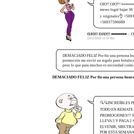
OJO!! OJO!!! 👀👀👀
meses logré bajar 36
y originales👌 +56937
+56937596089
OJO!! OJO!!! 👀👀👀👀
:: 
[29/2/2020] 12:59 Hrs.
DEMACIADO FELIZ Por fin una persona honra
promoción me envió un regalo para fortalec
peso lo que para muchos es necesidad como
DEMACIADO FELIZ Por fin una persona honrad
🔍🔍INCREÍBLES P
TODO EN REMATE L
PROMOCIONES!!! S
LLEVA 3 Y PAGA 2
ELVENIR, SIBUTRA
POR ESTA SEMANA 