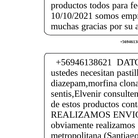
productos todos para f
10/10/2021 somos empr
muchas gracias por su a
+56946138
+56946138621 DATO
ustedes necesitan pastil
diazepam,morfina clon
sentis,Elvenir consulte
de estos productos con
REALIZAMOS ENVIO
obviamente realizamos 
metropolitana (Santiago