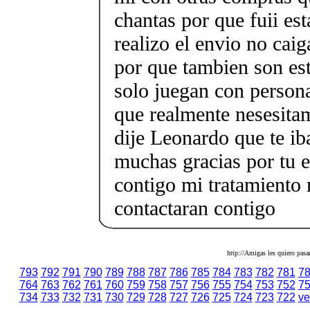
chantas por que fuii es
realizo el envio no caig
por que tambien son est
solo juegan con person
que realmente nesesitam
dije Leonardo que te i
muchas gracias por tu e
contigo mi tratamiento
contactaran contigo
http://Amigas les quiero pasa
793
792
791
790
789
788
787
786
785
784
783
782
781
7
764
763
762
761
760
759
758
757
756
755
754
753
752
7
734
733
732
731
730
729
728
727
726
725
724
723
722
ve