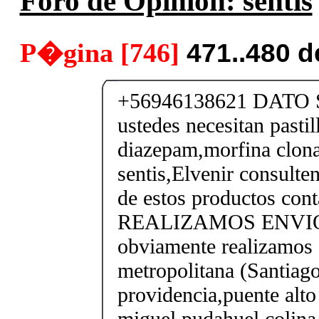
Foro de Opinión: sentis
P�gina [746]
471..480 
+56946138621 DATO 
ustedes necesitan pastil
diazepam,morfina clon
sentis,Elvenir consulte
de estos productos con
REALIZAMOS ENVIO
obviamente realizamos 
metropolitana (Santiago
providencia,puente alto 
miguel,pudahuel,colina,