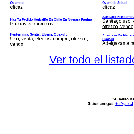
Ozempic
Ozempic Soluci
eficaz
eficaz
Santiago Fentermina,
Haz Tu Pedido Herbalife En Chile En Nuestra Página
Santiago uso, 
Precios económicos
ofrezco, vendo
Fentermina, Sentis, Elvenir, Obexol ,
Adelgaza De Manera 
Uso, venta, efectos, compro, ofrezco,
Flaca!!!
Adelgazante nue
vendo
Ver todo el lista
Su aviso ha
Sitios amigos
SerAgro.cl