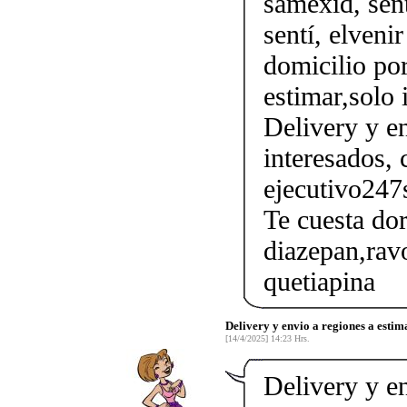
samexid, sent
sentí, elveni
domicilio por
estimar,solo 
Delivery y en
interesados, 
ejecutivo247
Te cuesta do
diazepan,ravo
quetiapina
Delivery y envio a regiones a estima
[14/4/2025] 14:23 Hrs.
Delivery y en