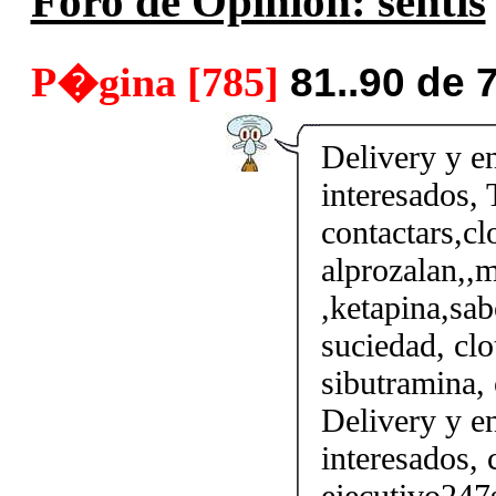
Foro de Opinión: sentis
P�gina [785]
81..90 de 
Delivery y en
interesados, 
contactars,cl
alprozalan,,m
,ketapina,sab
suciedad, clo
sibutramina, 
Delivery y en
interesados, 
ejecutivo247