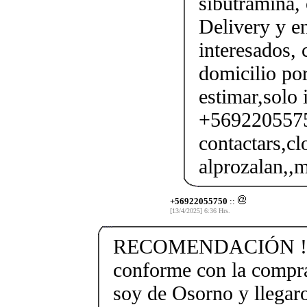
sibutramina, 
Delivery y en
interesados,
domicilio por
estimar,solo 
+56922055750
contactars,cl
alprozalan,,m
+56922055750
::
[13/4/2025] 6:36 Hrs.
RECOMENDACIÓN !!!!
conforme con la compra
soy de Osorno y llegaro