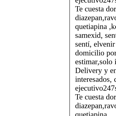
Te cuesta do
diazepan,ravo
quetiapina ,k
samexid, sent
sentí, elveni
domicilio por
estimar,solo 
Delivery y en
interesados, 
ejecutivo247
Te cuesta do
diazepan,ravo
quetiapina