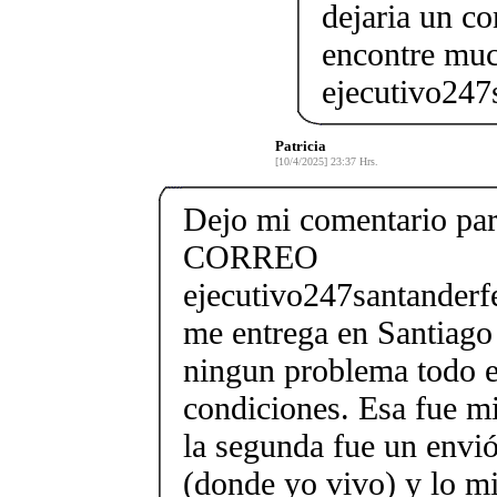
dejaria un co
encontre mu
ejecutivo247
Patricia
[10/4/2025] 23:37 Hrs.
Dejo mi comentario para
CORREO
ejecutivo247santander
me entrega en Santiago 
ningun problema todo e
condiciones. Esa fue m
la segunda fue un envió
(donde yo vivo) y lo m