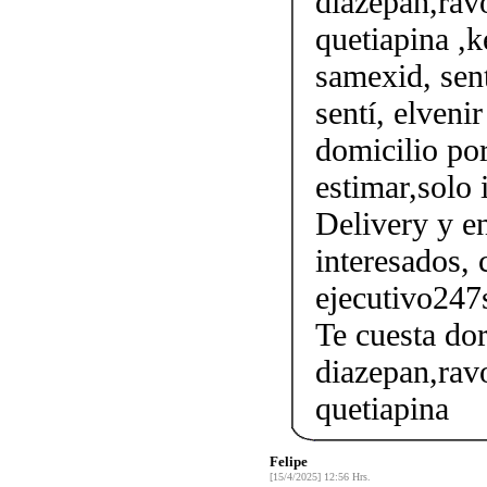
diazepan,ravo
quetiapina ,k
samexid, sent
sentí, elveni
domicilio por
estimar,solo 
Delivery y en
interesados, 
ejecutivo247
Te cuesta do
diazepan,ravo
quetiapina
Felipe
[15/4/2025] 12:56 Hrs.