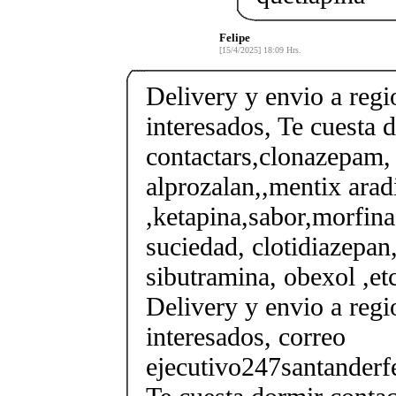
Felipe
[15/4/2025] 18:09 Hrs.
Delivery y envio a regi
interesados, Te cuesta 
contactars,clonazepam, 
alprozalan,,mentix arad
,ketapina,sabor,morfina
suciedad, clotidiazepan,
sibutramina, obexol ,et
Delivery y envio a regi
interesados, correo
ejecutivo247santander