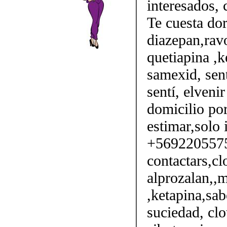
interesados,
Te cuesta do
diazepan,ravo
quetiapina ,k
samexid, sent
sentí, elveni
domicilio por
estimar,solo 
+56922055750
contactars,cl
alprozalan,,m
,ketapina,sab
suciedad, clo