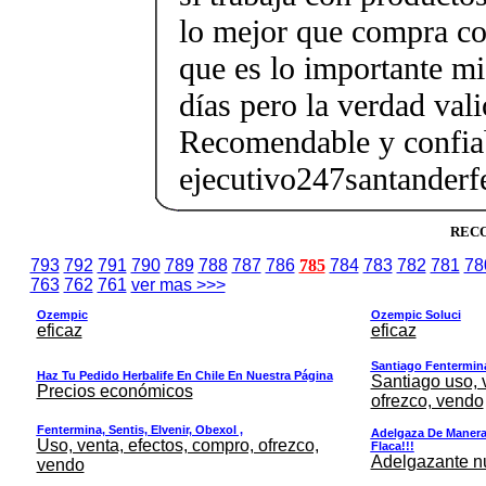
lo mejor que compra co
que es lo importante m
días pero la verdad vali
Recomendable y conf
ejecutivo247santander
RECOM
793
792
791
790
789
788
787
786
785
784
783
782
781
78
763
762
761
ver mas >>>
Ozempic
Ozempic Soluci
eficaz
eficaz
Santiago Fentermina,
Haz Tu Pedido Herbalife En Chile En Nuestra Página
Santiago uso, 
Precios económicos
ofrezco, vendo
Fentermina, Sentis, Elvenir, Obexol ,
Adelgaza De Manera 
Uso, venta, efectos, compro, ofrezco,
Flaca!!!
Adelgazante nue
vendo