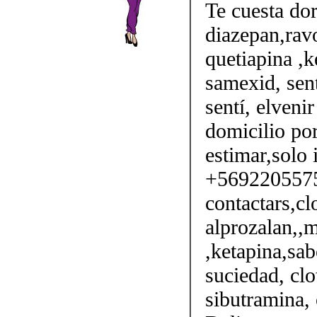
Te cuesta do
diazepan,ravo
quetiapina ,k
samexid, sent
sentí, elveni
domicilio por
estimar,solo 
+56922055750
contactars,cl
alprozalan,,m
,ketapina,sab
suciedad, clo
sibutramina, 