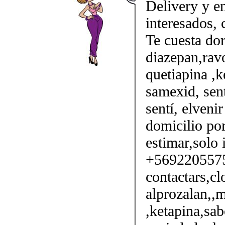
Delivery y en
interesados,
Te cuesta do
diazepan,ravo
quetiapina ,k
samexid, sent
sentí, elveni
domicilio por
estimar,solo 
+56922055750
contactars,cl
alprozalan,,m
,ketapina,sab