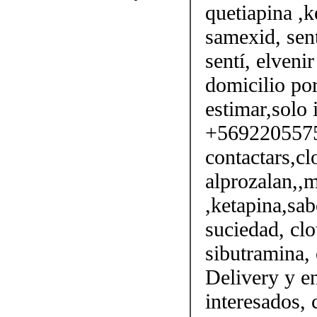
quetiapina ,k
samexid, sent
sentí, elveni
domicilio por
estimar,solo 
+56922055750
contactars,cl
alprozalan,,m
,ketapina,sab
suciedad, clo
sibutramina, 
Delivery y en
interesados,