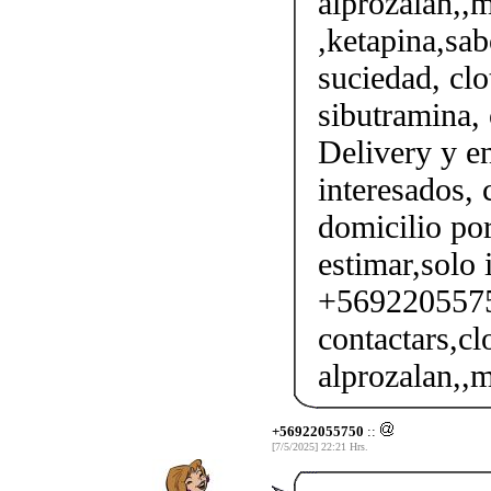
alprozalan,,m
,ketapina,sab
suciedad, clo
sibutramina, 
Delivery y en
interesados,
domicilio por
estimar,solo 
+56922055750
contactars,cl
alprozalan,,m
+56922055750
::
[7/5/2025] 22:21 Hrs.