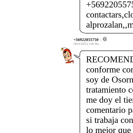
+56922055750
contactars,cl
alprozalan,,m
+56922055750
::
[30/4/2025] 1:06 Hrs.
RECOMENDAC
conforme con
soy de Osorno
tratamiento c
me doy el ti
comentario pa
si trabaja 
lo mejor que