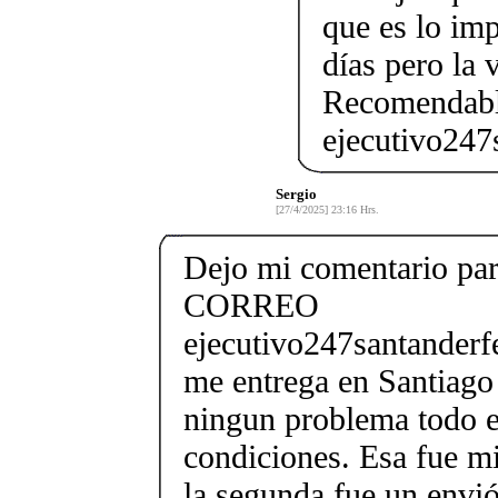
que es lo im
días pero la 
Recomendab
ejecutivo247
Sergio
[27/4/2025] 23:16 Hrs.
Dejo mi comentario para
CORREO
ejecutivo247santander
me entrega en Santiago 
ningun problema todo e
condiciones. Esa fue m
la segunda fue un envió