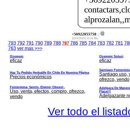
contactars,cl
alprozalan,,m
+56922055750
::
[23/4/2025] 15:14 Hrs.
793
792
791
790
789
788
787
786
785
784
783
782
781
78
763
ver mas >>>
Ozempic
Ozempic Soluci
eficaz
eficaz
Santiago Fentermina,
Haz Tu Pedido Herbalife En Chile En Nuestra Página
Santiago uso, 
Precios económicos
ofrezco, vendo
Fentermina, Sentis, Elvenir, Obexol ,
Adelgaza De Manera 
Uso, venta, efectos, compro, ofrezco,
Flaca!!!
Adelgazante nue
vendo
Ver todo el lista