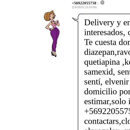
+56922055750
::
[2/6/2025] 23:54 Hrs.
Delivery y en
interesados,
Te cuesta do
diazepan,ravo
quetiapina ,k
samexid, sent
sentí, elveni
domicilio por
estimar,solo 
+56922055750
contactars,cl