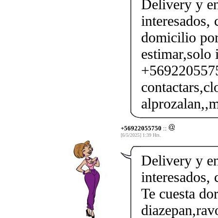
Delivery y en
interesados,
domicilio por
estimar,solo 
+56922055750
contactars,cl
alprozalan,,m
+56922055750
::
[6/5/2025] 1:39 Hrs.
Delivery y en
interesados,
Te cuesta do
diazepan,ravo