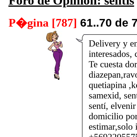
Foro de Opinión: sentis
P�gina [787]
61..70 de 
Delivery y en
interesados,
Te cuesta do
diazepan,ravo
quetiapina ,k
samexid, sent
sentí, elveni
domicilio por
estimar,solo 
+56922055750