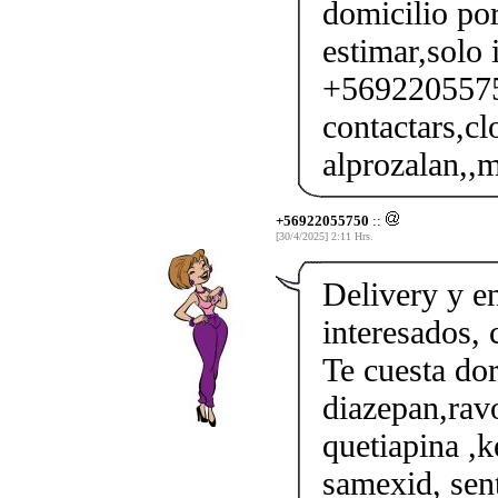
domicilio por
estimar,solo 
+56922055750
contactars,cl
alprozalan,,m
+56922055750
::
[30/4/2025] 2:11 Hrs.
Delivery y en
interesados,
Te cuesta do
diazepan,ravo
quetiapina ,k
samexid, sent