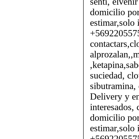
sentí, elveni
domicilio por
estimar,solo 
+56922055750
contactars,cl
alprozalan,,m
,ketapina,sab
suciedad, clo
sibutramina, 
Delivery y en
interesados,
domicilio por
estimar,solo 
+56922055750