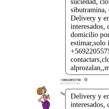
suciedad, clo
sibutramina, 
Delivery y en
interesados,
domicilio por
estimar,solo 
+56922055750
contactars,cl
alprozalan,,m
+56922055750
::
[6/5/2025] 2:27 Hrs.
Delivery y en
interesados,