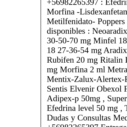
+56982265397 : Efedri
Morfina -Lisdexanfeta
Metilfenidato- Poppers
disponibles : Neoarad
30-50-70 mg Minfel 18
18 27-36-54 mg Aradix
Rubifen 20 mg Ritalin 
mg Morfina 2 ml Metra
Mentix-Zalux-Alertex-
Sentis Elvenir Obexol 
Adipex-p 50mg , Super
Efedrina level 50 mg ,
Dudas y Consultas Med