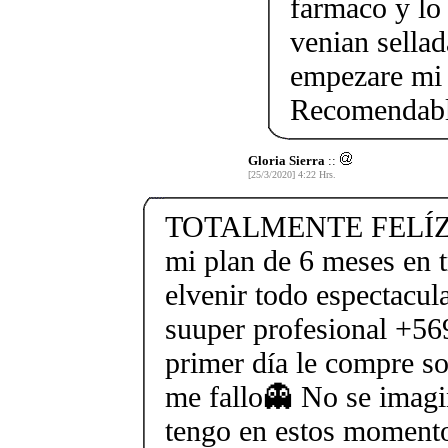
farmaco y lo 
venian sella
empezare mi 
Recomendab
Gloria Sierra
::
[25/3/2020] 4:22 Hrs.
TOTALMENTE FELÍZ! 
mi plan de 6 meses en 
elvenir todo espectacula
suuper profesional +5
primer día le compre s
me fallo👻 No se imagin
tengo en estos moment