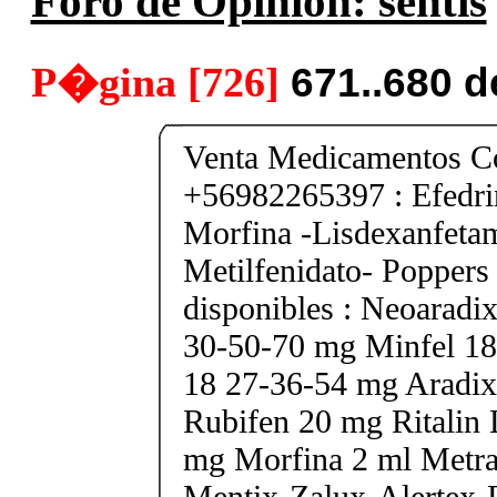
Foro de Opinión: sentis
P�gina [726]
671..680 
Venta Medicamentos Co
+56982265397 : Efedri
Morfina -Lisdexanfeta
Metilfenidato- Poppers
disponibles : Neoarad
30-50-70 mg Minfel 18
18 27-36-54 mg Aradix
Rubifen 20 mg Ritalin 
mg Morfina 2 ml Metra
Mentix-Zalux-Alertex-