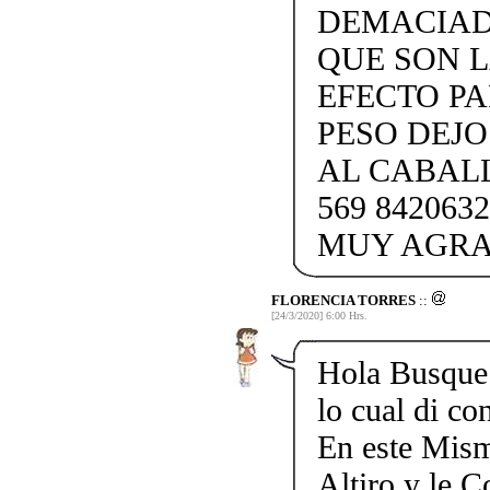
DEMACIADO
QUE SON L
EFECTO PA
PESO DEJ
AL CABAL
569 84206
MUY AGRAD
FLORENCIA TORRES
::
[24/3/2020] 6:00 Hrs.
Hola Busque 
lo cual di c
En este Mism
Altiro y le 