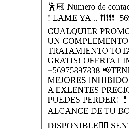
🕺🏻 Numero de cont
! LAME YA... ❗❗❗❗❗+
CUALQUIER PROMO
UN COMPLEMENTO 
TRATAMIENTO TO
GRATIS! OFERTA L
+56975897838 📢TE
MEJORES INHIBIDO
A EXLENTES PRECI
PUEDES PERDER! 
ALCANCE DE TU BO
DISPONIBLE👉🏻 SEN