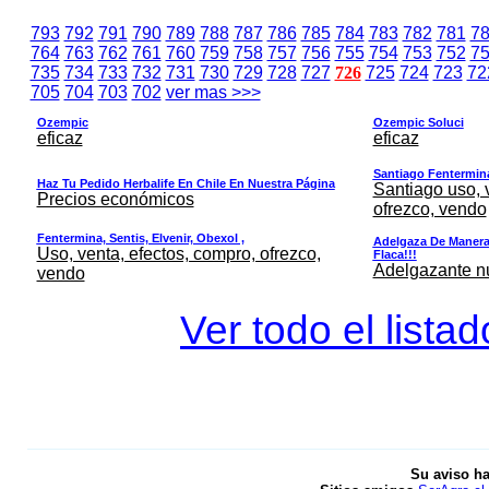
793
792
791
790
789
788
787
786
785
784
783
782
781
7
764
763
762
761
760
759
758
757
756
755
754
753
752
7
735
734
733
732
731
730
729
728
727
726
725
724
723
72
705
704
703
702
ver mas >>>
Ozempic
Ozempic Soluci
eficaz
eficaz
Santiago Fentermina,
Haz Tu Pedido Herbalife En Chile En Nuestra Página
Santiago uso, 
Precios económicos
ofrezco, vendo
Fentermina, Sentis, Elvenir, Obexol ,
Adelgaza De Manera 
Uso, venta, efectos, compro, ofrezco,
Flaca!!!
Adelgazante nue
vendo
Ver todo el lista
Su aviso ha