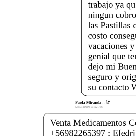
trabajo ya qu
ningun cobro
las Pastillas
costo consegu
vacaciones y
genial que t
dejo mi Buen
seguro y ori
su contacto
Paola Miranda
::
[23/3/2020] 11:52 Hrs.
Venta Medicamentos Co
+56982265397 : Efedri