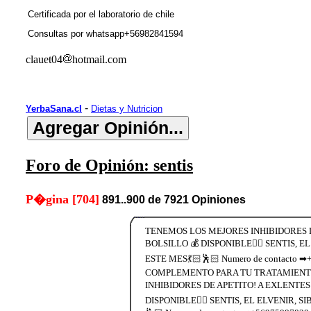
Certificada por el laboratorio de chile
Consultas por whatsapp+56982841594
clauet04
hotmail.com
-
YerbaSana.cl
Dietas y Nutricion
Foro de Opinión: sentis
P�gina [704]
891..900 de 7921 Opiniones
TENEMOS LOS MEJORES INHIBIDORES D
BOLSILLO 💰 DISPONIBLE👉🏻 SENTIS, E
ESTE MES💃🏻🕺🏻 Numero de contacto 
COMPLEMENTO PARA TU TRATAMIENTO 
INHIBIDORES DE APETITO! A EXLENTES
DISPONIBLE👉🏻 SENTIS, EL ELVENIR, S