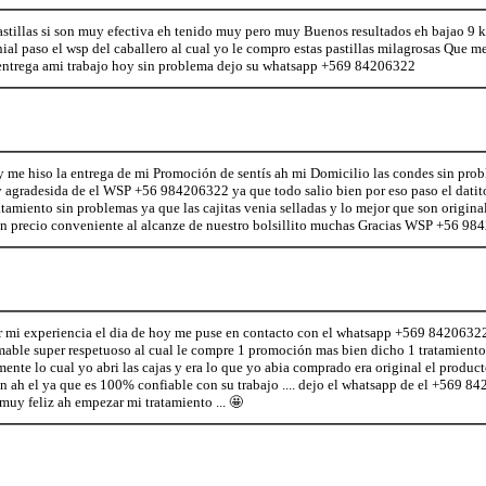
astillas si son muy efectiva eh tenido muy pero muy Buenos resultados eh bajao 9 k
al paso el wsp del caballero al cual yo le compro estas pastillas milagrosas Que me
 entrega ami trabajo hoy sin problema dejo su whatsapp +569 84206322
 me hiso la entrega de mi Promoción de sentís ah mi Domicilio las condes sin prob
 agradesida de el WSP +56 984206322 ya que todo salio bien por eso paso el datito
amiento sin problemas ya que las cajitas venia selladas y lo mejor que son original
n precio conveniente al alcanze de nuestro bolsillito muchas Gracias WSP +56 9
 mi experiencia el dia de hoy me puse en contacto con el whatsapp +569 84206322 
ble super respetuoso al cual le compre 1 promoción mas bien dicho 1 tratamiento 
nte lo cual yo abri las cajas y era lo que yo abia comprado era original el product
n ah el ya que es 100% confiable con su trabajo .... dejo el whatsapp de el +569 
uy feliz ah empezar mi tratamiento ... 🤩