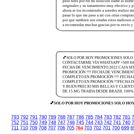
peso tubo por fin mi solucion llame al núme
originales y su tratamiento muy efectivo y p
ahora se los recomiendo a ustedes realizo m
pasar lo que me paso a mi con otras compras 
por que tambien son estafas estos mafiosos 
a recomendar muchas gracias por tu envio y 
💕SOLO POR HOY PROMOCIONES SOLO H
CONTACTARME VÍA WHATSAPP +569 842
FECHA DE VENCIMIENTO 2022 CAJA SEL
PROMOCIÓN !!!! FECHA DE VENCIMIENTO
COMPLETO EN PROMOCIÓN !!!! FECHA 
COMPLETO EN PROMOCIÓN !!!FECHA D
Y BUEN PRECIO MIS BELLAS Y CLIENT
DE 15.MG TRAIDA DESDE BRAZIL 100% 
💕SOLO POR HOY PROMOCIONES SOLO HOY..
793
792
791
790
789
788
787
786
785
784
783
782
781
752
751
750
749
748
747
746
745
744
743
742
741
740
711
710
709
708
707
706
705
704
703
702
701
700
699
6