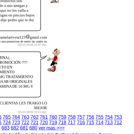
 productos son
nde a mis amigas y
que no les valla a
aigan en precios bajos
dije pedro que te iba
pamelarivera123
gmail.com
e una promocion de sentis las cuales nu
[26/12/2019] 13:47 Hrs.
INA (
OMOCIÓN !!!!!
ETO EN
AMIENTO
5 MG TRATAMIENTO
A SB ORIGINALES
AMINA DE 10.MG Y
 CLIENTAS LES TRAIGO LO
MEJOR
[25/12/2019] 19:13 Hrs.
6
765
764
763
762
761
760
759
758
757
756
755
754
753
5
724
723
722
721
720
719
718
717
716
715
714
713
712
4
683
682
681
680
ver mas >>>