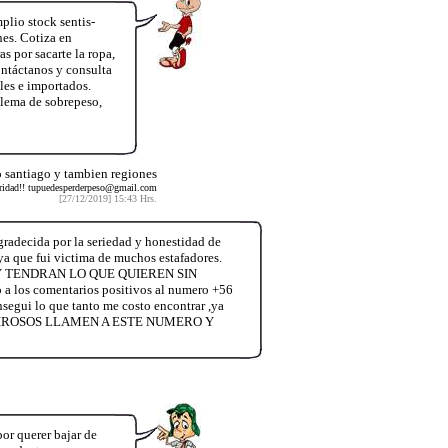
lio stock sentis-
es. Cotiza en
 por sacarte la ropa,
ntáctanos y consulta
les e importados.
lema de sobrepeso,
 santiago y tambien regiones
guridad!! tupuedesperderpeso@gmail.com
[27/12/2019] 15:43 Hrs.
radecida por la seriedad y honestidad de
,ya que fui victima de muchos estafadores.
 TENDRAN LO QUE QUIEREN SIN
s comentarios positivos al numero +56
nsegui lo que tanto me costo encontrar ,ya
ENTIROSOS LLAMEN A ESTE NUMERO Y
or querer bajar de