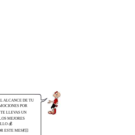
AL ALCANCE DE TU
ROMOCIONES POR
N TE LLEVAS UN
LOS MEJORES
LLO 💰
OR ESTE MES💃🏻