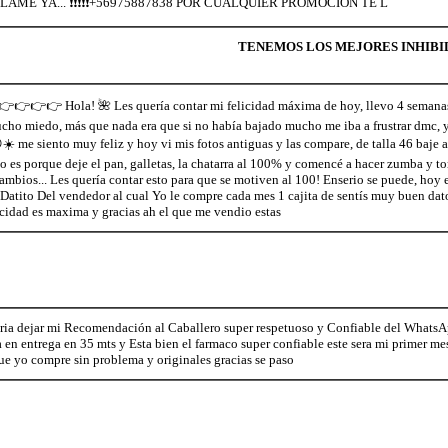
8 LAME YA... ❗❗❗❗❗+56975887838 POR CUALQUIER PROMOCION TE L
TENEMOS LOS MEJORES INHIBID
👉👉 Hola! 🌺 Les quería contar mi felicidad máxima de hoy, llevo 4 semanas c
ucho miedo, más que nada era que si no había bajado mucho me iba a frustrar dmc, y
☀️ me siento muy feliz y hoy vi mis fotos antiguas y las compare, de talla 46 baje
do es porque deje el pan, galletas, la chatarra al 100% y comencé a hacer zumba y 
cambios... Les quería contar esto para que se motiven al 100! Enserio se puede, hoy
 Datito Del vendedor al cual Yo le compre cada mes 1 cajita de sentís muy buen
icidad es maxima y gracias ah el que me vendio estas
ria dejar mi Recomendación al Caballero super respetuoso y Confiable del Whats
 en entrega en 35 mts y Esta bien el farmaco super confiable este sera mi primer mes
e yo compre sin problema y originales gracias se paso