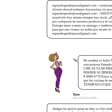
tupuedesperderpeso@gmail.com / contáctanos
elvenir-obexol-terfamex-lorcaserina, etc.pr
tupuedesperderpeso@gmail.com / +5693570798
resuelvelo hoy mismo siempre hay stock, ¡
por cualquiera de nuestros productos a la ve
Entrega mano a mano en santiago y tambien
para que este verano no sufras por sacarte l
tupuedesperderpeso@gmail.com
Mi nombre es Juliet 
esta persona llamado 
CHICAS YA NO PI
PERDER SU DINERO 
9 4986 6770.Estoy agr
que fui victima 
TENDRAN LO QUE Q
Dato
[26/12/2019] 22:46 Hrs.
Amigas les quiero pasar un dato yo fuii esta