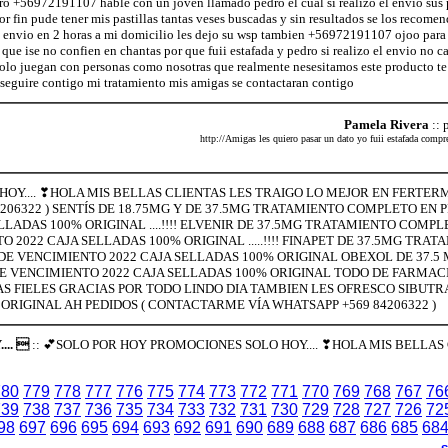
ro +56972191107 hablé con un joven llamado pedro el cual si realizo el envio sus
or fin pude tener mis pastillas tantas veses buscadas y sin resultados se los recome
i envio en 2 horas a mi domicilio les dejo su wsp tambien +56972191107 ojoo para 
que ise no confien en chantas por que fuii estafada y pedro si realizo el envio no c
solo juegan con personas como nosotras que realmente nesesitamos este producto te 
seguire contigo mi tratamiento mis amigas se contactaran contigo
Pamela Rivera
:: 
http://Amigas les quiero pasar un dato yo fuii estafada compr
OY.... ❣HOLA MIS BELLAS CLIENTAS LES TRAIGO LO MEJOR EN FERTERM
06322 ) SENTÍS DE 18.75MG Y DE 37.5MG TRATAMIENTO COMPLETO EN PR
LADAS 100% ORIGINAL ....!!!! ELVENIR DE 37.5MG TRATAMIENTO COMPL
 2022 CAJA SELLADAS 100% ORIGINAL .....!!!! FINAPET DE 37.5MG TRAT
DE VENCIMIENTO 2022 CAJA SELLADAS 100% ORIGINAL OBEXOL DE 37.
E VENCIMIENTO 2022 CAJA SELLADAS 100% ORIGINAL TODO DE FARMACI
AS FIELES GRACIAS POR TODO LINDO DIA TAMBIEN LES OFRESCO SIBUTR
ORIGINAL AH PEDIDOS ( CONTACTARME VÍA WHATSAPP +569 84206322 )
.. 
:: 💕SOLO POR HOY PROMOCIONES SOLO HOY.... ❣HOLA MIS BELLAS
780
779
778
777
776
775
774
773
772
771
770
769
768
767
76
739
738
737
736
735
734
733
732
731
730
729
728
727
726
72
98
697
696
695
694
693
692
691
690
689
688
687
686
685
68