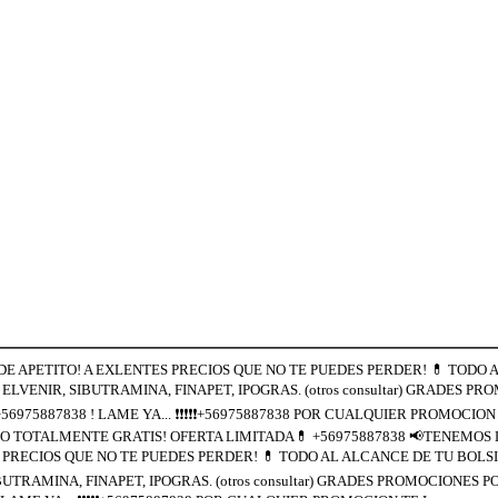
E APETITO! A EXLENTES PRECIOS QUE NO TE PUEDES PERDER! 💊 TODO 
L ELVENIR, SIBUTRAMINA, FINAPET, IPOGRAS. (otros consultar) GRADES P
➡+56975887838 ! LAME YA... ❗❗❗❗❗+56975887838 POR CUALQUIER PROMOCIO
TOTALMENTE GRATIS! OFERTA LIMITADA💊 +56975887838 📢TENEMOS 
 PRECIOS QUE NO TE PUEDES PERDER! 💊 TODO AL ALCANCE DE TU BOLSI
IBUTRAMINA, FINAPET, IPOGRAS. (otros consultar) GRADES PROMOCIONES P