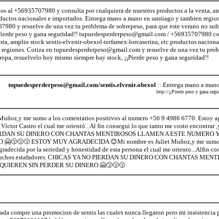
 al +56935707980 y consulta por cualquiera de nuestros productos a la venta, amp
oductos nacionales e importados. Entrega mano a mano en santiago y tambien region
0 y resuelve de una vez tu problema de sobrepeso, para que este verano no sufras
¡Pierde peso y gana seguridad!! tupuedesperderpeso@gmail.com / +56935707980 co
nta, amplio stock sentis-elvenir-obexol-terfamex-lorcaserina, etc.productos naciona
 regiones. Cotiza en tupuedesperderpeso@gmail.com y resuelve de una vez tu prob
a ropa, resuelvelo hoy mismo siempre hay stock, ¡¡Pierde peso y gana seguridad!!
tupuedesperderpeso@gmail.com/sentis.elvenir.obexol
:: Entrega mano a mano
http://¡¡Pierde peso y gana se
Muñoz,y me sumo a los comentarios positivos al numero +56 9 4986 6770. Estoy ag
Víctor Castro el cual me orientó...Al fin consegui lo que tanto me costo encontrar 
ERDAN SU DINERO CON CHANTAS MENTIROSOS LLAMEN A ESTE NUMERO Y
😙😙😙 ESTOY MUY AGRADECIDA 😊Mi nombre es Juliet Muñoz,y me sumo a lo
adecida por la seriedad y honestidad de esta persona el cual me oriento...Alfin co
de muchos estafadores. CHICAS YA NO PIERDAN SU DINERO CON CHANTAS M
UIEREN SIN PERDER SU DINERO 🤗😙😙😙
fada compre una promocion de sentis las cuales nunca llegaron pero mi insistencia p