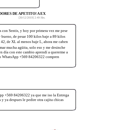
ORES DE APETITO! A EX
[30/12/2019] 2:49 Hrs.
on Sentis, y hoy por primera vez me pese
 bueno, de pesar 100 kilos baje a 89 kilos
 a 42, de XL al menos baje L, ahora me caben
tomar mucha agüita, solo eso y me desinche
 en día con este cambio aprendí a quererme a
 dato WhatsApp +569 84206322 compren
App +569 84206322 ya que me iso la Entrega
 y ya despues le pedire otra cajita chicas