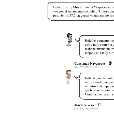
Hola .... Estoy Muy Contenta Ya que estas P
voy por el tratamiento completo 3 meses geni
peso Sentís 37.5mg genial ya que me iso la
Hola les comento hoy
estoy muy contenta y
mañana mismo mi trat
mejor y aun muy bue
Constanza Navarrete
::
[29/12/2019] 22:55 Hrs.
Hola vengo ah contar
me respondio muy ama
minutos ami departame
qie buscan le compre
Compra que ise aora m
Marta Vivero
::
[29/12/2019] 13:23 Hrs.