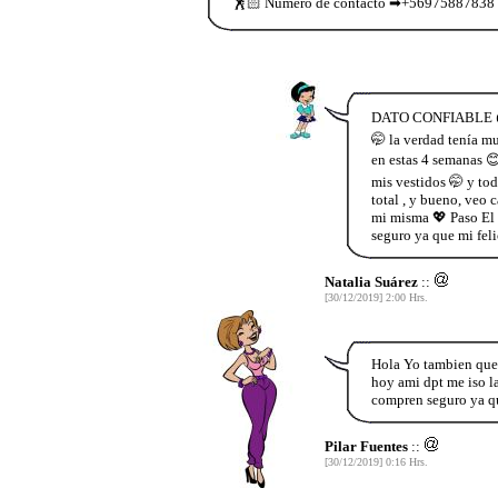
🕺🏻 Numero de contacto ➡+5697588783
DATO CONFIABLE 👉👉
🤭 la verdad tenía m
en estas 4 semanas 😊
mis vestidos 🤭 y to
total , y bueno, veo 
mi misma 💖 Paso El
seguro ya que mi fel
Natalia Suárez
::
[30/12/2019] 2:00 Hrs.
Hola Yo tambien que
hoy ami dpt me iso la
compren seguro ya qu
Pilar Fuentes
::
[30/12/2019] 0:16 Hrs.