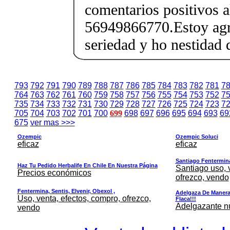
comentarios positivos 
56949866770.Estoy agr
seriedad y ho nestidad 
793
792
791
790
789
788
787
786
785
784
783
782
781
7
764
763
762
761
760
759
758
757
756
755
754
753
752
7
735
734
733
732
731
730
729
728
727
726
725
724
723
7
705
704
703
702
701
700
699
698
697
696
695
694
693
69
675
ver mas >>>
Ozempic
Ozempic Soluci
eficaz
eficaz
Santiago Fentermina,
Haz Tu Pedido Herbalife En Chile En Nuestra Página
Santiago uso, 
Precios económicos
ofrezco, vendo
Fentermina, Sentis, Elvenir, Obexol ,
Adelgaza De Manera 
Uso, venta, efectos, compro, ofrezco,
Flaca!!!
Adelgazante nue
vendo