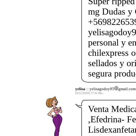
Super ripped
mg Dudas y 
+5698226539
yelisagodoy
personal y e
chilexpress o
sellados y o
segura produ
yelisa
:: yelisagodoy95
gmail.com
[4/12/2019] 17:35 Hrs.
Venta Medic
,Efedrina- F
Lisdexanfeta