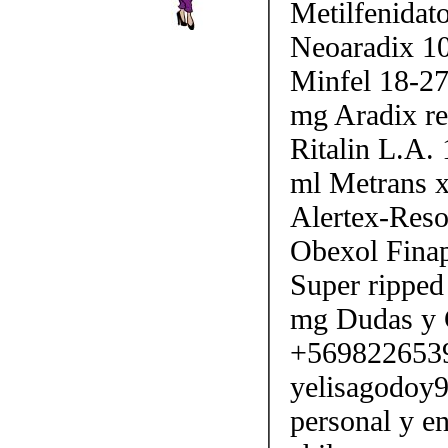
Metilfenidato
Neoaradix 1
Minfel 18-27
mg Aradix r
Ritalin L.A.
ml Metrans 
Alertex-Reso
Obexol Fina
Super ripped
mg Dudas y 
+5698226539
yelisagodoy
personal y e