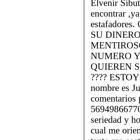
Elvenir Sibu
encontrar ,y
estafadore
SU DINER
MENTIROS
NUMERO Y
QUIEREN S
???? ESTO
nombre es Ju
comentarios 
56949866770 
seriedad y ho
cual me orien