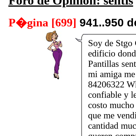
Foro de Opinión: sentis
P�gina [699]
941..950 
Soy de Stgo 
edificio don
Pantillas sen
mi amiga me 
84206322 Wha
confiable y l
costo mucho 
que me vendi
cantidad muc
queren compr