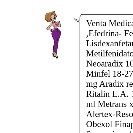
Venta Medic
,Efedrina- F
Lisdexanfeta
Metilfenidato
Neoaradix 1
Minfel 18-27
mg Aradix r
Ritalin L.A.
ml Metrans 
Alertex-Reso
Obexol Fina