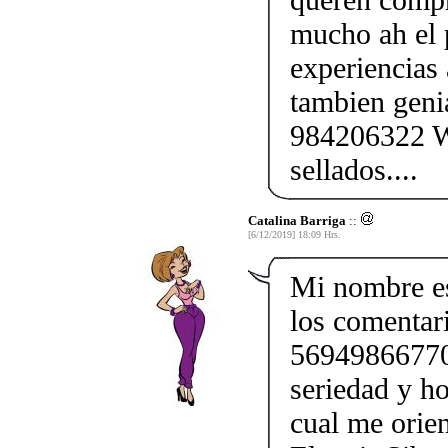
mucho ah el 
experiencias
tambien geni
984206322 W
sellados....
Catalina Barriga
::
[6/12/2019] 18:09 Hrs.
Mi nombre e
los comentar
56949866770.
seriedad y ho
cual me orien