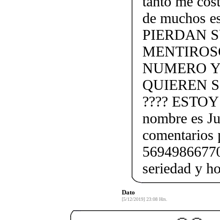
tanto me cost
de muchos e
PIERDAN 
MENTIROS
NUMERO Y
QUIEREN S
???? ESTO
nombre es Ju
comentarios 
56949866770.
seriedad y ho
Dato
[5/12/2019] 23:08 Hrs.