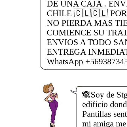
DE UNA CAJA . ENV
CHILE 🇨🇱🇨🇱 PO
NO PIERDA MAS TI
COMIENCE SU TRA
ENVIOS A TODO SA
ENTREGA INMEDIAT
WhatsApp +56938734
🙈Soy de Stg
edificio don
Pantillas sen
mi amiga me 