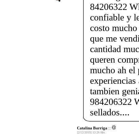
84206322 Wha
confiable y l
costo mucho 
que me vendi
cantidad muc
queren compr
mucho ah el 
experiencias
tambien geni
984206322 W
sellados....
Catalina Barriga
::
[2/12/2019] 13:26 Hrs.