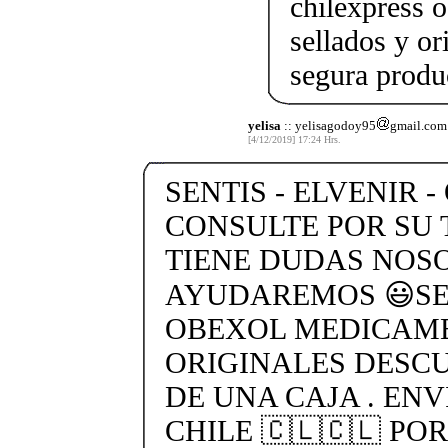
chilexpress o
sellados y o
segura produ
yelisa
:: yelisagodoy95
gmail.com
[4/12/2019] 17:24 Hrs.
SENTIS - ELVENIR -
CONSULTE POR SU 
TIENE DUDAS NOS
AYUDAREMOS 😃SEN
OBEXOL MEDICAME
ORIGINALES DESC
DE UNA CAJA . ENV
CHILE 🇨🇱🇨🇱 PO