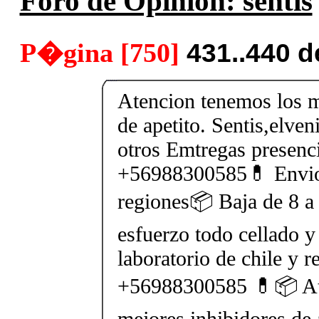
Foro de Opinión: sentis
P�gina [750]
431..440 
Atencion tenemos los m
de apetito. Sentis,elven
otros Emtregas presenci
+56988300585💊 Envios
regiones📦 Baja de 8 a 
esfuerzo todo cellado y
laboratorio de chile y r
+56988300585 💊📦 At
mejores inhibidores de 