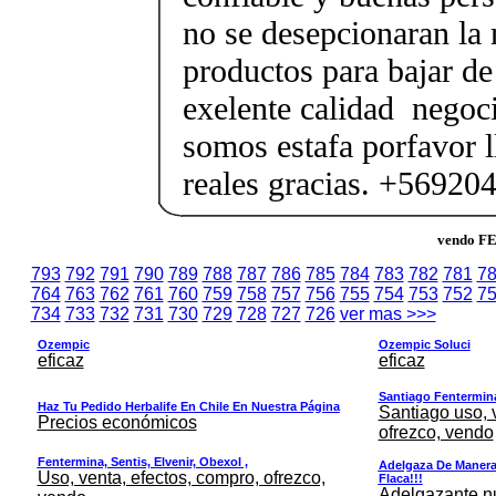
no se desepcionaran la
productos para bajar de
exelente calidad negoc
somos estafa porfavor 
reales gracias. +56920
vendo FE
793
792
791
790
789
788
787
786
785
784
783
782
781
7
764
763
762
761
760
759
758
757
756
755
754
753
752
7
734
733
732
731
730
729
728
727
726
ver mas >>>
Ozempic
Ozempic Soluci
eficaz
eficaz
Santiago Fentermina,
Haz Tu Pedido Herbalife En Chile En Nuestra Página
Santiago uso, 
Precios económicos
ofrezco, vendo
Fentermina, Sentis, Elvenir, Obexol ,
Adelgaza De Manera 
Uso, venta, efectos, compro, ofrezco,
Flaca!!!
Adelgazante nue