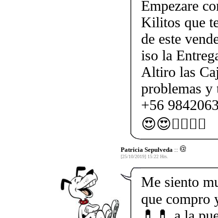
Empezare con
Kilitos que t
de este ven
iso la Entreg
Altiro las Ca
problemas y 
+56 9842063
😍😍💁‍♀️💁‍♀️
Patricia Sepulveda
::
[25/10/2019] 15:22 Hrs.
Me siento mu
que compro y
💊💊 a la pue