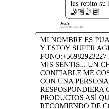
les repito 
🤳🏽🤳🏽
Josefa
[25/10/2019] 16:27 Hrs.
MI NOMBRE ES PU
Y ESTOY SUPER AG
FONO:+5698292322
MIS SENTIS... UN 
CONFIABLE ME CO
CON UNA PERSONA
RESPOSPONDIERA 
PRODUCTOS ASÍ QU
RECOMIENDO DE C