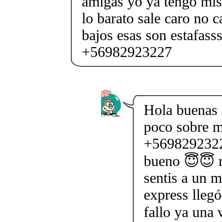
amigas yo ya tengo mis 
lo barato sale caro no c
bajos esas son estafasss
+56982923227
Hola buenas
poco sobre m
+5698292322
bueno 😇😇 re
sentis a un 
express llegó
fallo ya una 