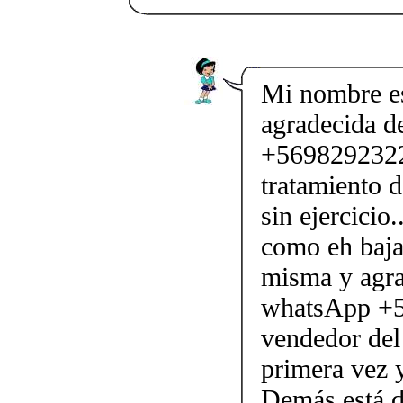
Mi nombre es
agradecida d
+56982923227
tratamiento 
sin ejercicio
como eh baja
misma y agra
whatsApp +5
vendedor del
primera vez y
Demás está d