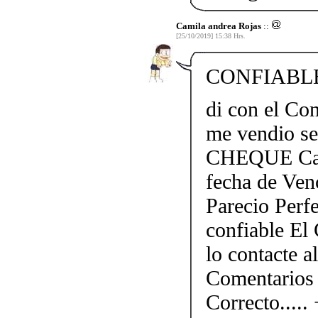
Camila andrea Rojas
::
[25/10/2019] 15:38 Hrs.
CONFIABLE.
di con el Con
me vendio s
CHEQUE Caja
fecha de Ven
Parecio Perf
confiable El 
lo contacte 
Comentarios
Correcto....