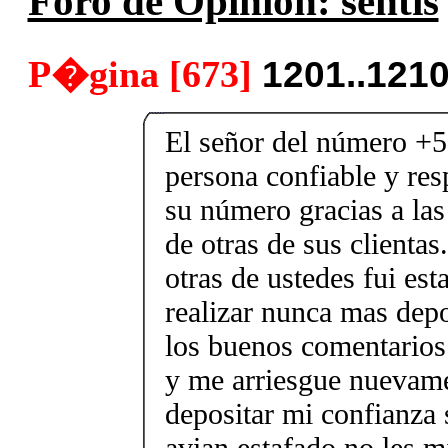
Foro de Opinión: sentis
P�gina [673]
1201..121
El señor del número +
persona confiable y re
su número gracias a la
de otras de sus clienta
otras de ustedes fui es
realizar nunca mas depo
los buenos comentarios
y me arriesgue nuevame
depositar mi confianza
avian estafado no les m