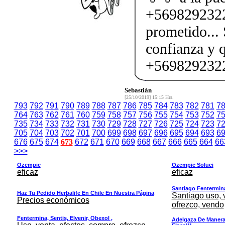
+5698292322
prometido... 
confianza y 
+569829232
Sebastián
[25/10/2019] 15:15 Hrs.
793
792
791
790
789
788
787
786
785
784
783
782
781
7
764
763
762
761
760
759
758
757
756
755
754
753
752
7
735
734
733
732
731
730
729
728
727
726
725
724
723
7
705
704
703
702
701
700
699
698
697
696
695
694
693
6
676
675
674
673
672
671
670
669
668
667
666
665
664
66
>>>
Ozempic
Ozempic Soluci
eficaz
eficaz
Santiago Fentermina,
Haz Tu Pedido Herbalife En Chile En Nuestra Página
Santiago uso, 
Precios económicos
ofrezco, vendo
Fentermina, Sentis, Elvenir, Obexol ,
Adelgaza De Manera 