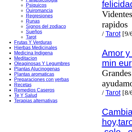
felicid
Psiquicos
Quiromancia
Videntes
Regresiones
Runas
rapidos
Signos del zodiaco
Sueños
/
Tarot
[9/
Tarot
Frutas Y Verduras
Hierbas Medicinales
Amor y 
Medicina Indigena
Meditacion
min eur
Oleaginosas Y Legumbres
Plantas Alucinogenas
Grandes 
Plantas aromaticas
Preparaciones con yerbas
ayudam
Recetas
Remedios Caseros
/
Tarot
[8/
Te Y Salud
Terapias alternativas
Cambia 
hoy,tar
,solo , 