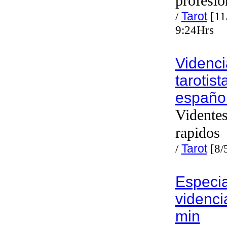
profesio
/
Tarot
[11
9:24Hrs
Videnci
tarotist
españo
Videntes
rapidos
/
Tarot
[8/
Especia
videnci
min