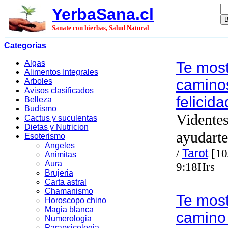
YerbaSana.cl
Sanate con hierbas, Salud Natural
Categorías
Algas
Te mos
Alimentos Integrales
caminos
Arboles
Avisos clasificados
felicida
Belleza
Budismo
Videntes
Cactus y suculentas
Dietas y Nutricion
ayudarte
Esoterismo
Angeles
/
Tarot
[10
Animitas
Aura
9:18Hrs
Brujeria
Carta astral
Chamanismo
Te mos
Horoscopo chino
Magia blanca
camino 
Numerologia
Parapsicologia