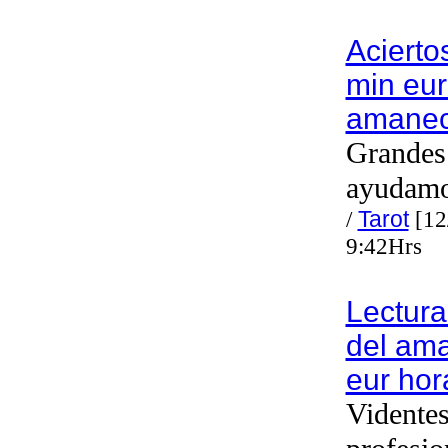
Acierto
min eur
amanec
Grandes 
ayudam
/
Tarot
[12
9:42Hrs
Lectura
del am
eur hor
Vidente