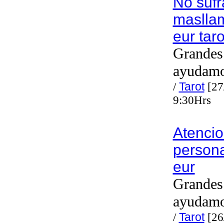
No sufr
maslla
eur tar
Grandes 
ayudam
/
Tarot
[27
9:30Hrs
Atenci
persona
eur
Grandes 
ayudam
/
Tarot
[26