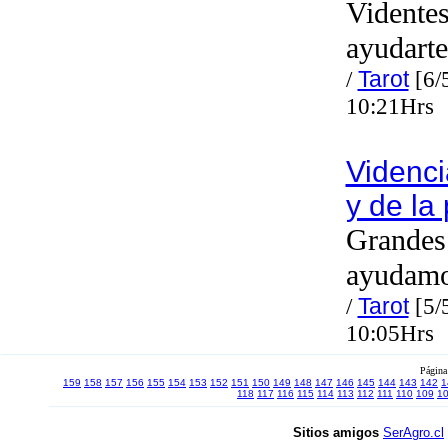
Videntes
ayudarte
/
Tarot
[6/
10:21Hrs
Videnci
y de la
Grandes 
ayudam
/
Tarot
[5/
10:05Hrs
Página
159
158
157
156
155
154
153
152
151
150
149
148
147
146
145
144
143
142
1
118
117
116
115
114
113
112
111
110
109
1
Sitios amigos
SerAgro.cl