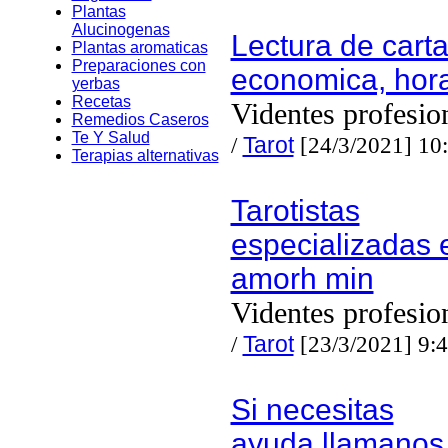
Plantas
Alucinogenas
Lectura de cart
Plantas aromaticas
Preparaciones con
economica, hor
yerbas
Recetas
Videntes profesio
Remedios Caseros
Te Y Salud
/
Tarot
[24/3/2021] 10
Terapias alternativas
Tarotistas
especializadas 
amorh min
Videntes profesio
/
Tarot
[23/3/2021] 9:
Si necesitas
ayuda,llamanos