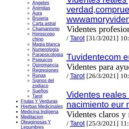
Angeles
verdad,comprue
Animitas
Aura
wwwamoryvide
Brujeria
Carta astral
Videntes profesio
Chamanismo
Horoscopo
/
Tarot
[31/3/2021] 10
chino
Magia blanca
Numerologia
Parapsicologia
Tuvidentecom e
Psiquicos
Videntes para ayu
Quiromancia
Regresiones
/
Tarot
[26/3/2021] 10
Runas
Signos del
zodiaco
Sueños
Videntes reales
Tarot
Frutas Y Verduras
nacimiento eur 
Hierbas Medicinales
Medicina Indigena
Videntes claros y 
Meditacion
Oleaginosas Y
/
Tarot
[25/3/2021] 11
Legumbres