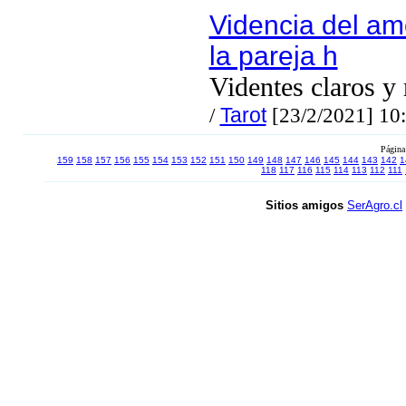
Videncia del am
la pareja h
Videntes claros y 
/
Tarot
[23/2/2021] 10
Página
159
158
157
156
155
154
153
152
151
150
149
148
147
146
145
144
143
142
1
118
117
116
115
114
113
112
111
Sitios amigos
SerAgro.cl