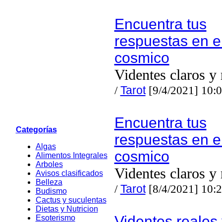
Encuentra tus
respuestas en el
cosmico
Videntes claros y 
/
Tarot
[9/4/2021] 10:
Encuentra tus
Categorías
respuestas en el
Algas
cosmico
Alimentos Integrales
Arboles
Videntes claros y 
Avisos clasificados
Belleza
/
Tarot
[8/4/2021] 10:
Budismo
Cactus y suculentas
Dietas y Nutricion
Videntes reales
Esoterismo