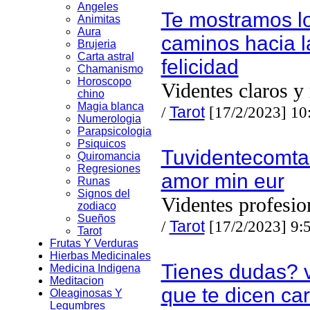
Angeles
Te mostramos l
Animitas
Aura
caminos hacia l
Brujeria
Carta astral
felicidad
Chamanismo
Horoscopo
Videntes claros y
chino
Magia blanca
/
Tarot
[17/2/2023] 10
Numerologia
Parapsicologia
Psiquicos
Tuvidentecomtar
Quiromancia
Regresiones
amor min eur
Runas
Signos del
Videntes profesio
zodiaco
Sueños
/
Tarot
[17/2/2023] 9:
Tarot
Frutas Y Verduras
Hierbas Medicinales
Tienes dudas?
Medicina Indigena
Meditacion
que te dicen car
Oleaginosas Y
Legumbres