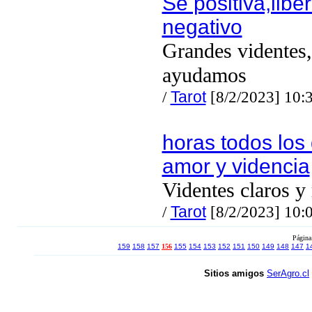
Se positiva,libe
negativo
Grandes videntes,
ayudamos
/
Tarot
[8/2/2023] 10:
horas todos los 
amor y videncia
Videntes claros y
/
Tarot
[8/2/2023] 10:
Página
159
158
157
156
155
154
153
152
151
150
149
148
147
1
Sitios amigos
SerAgro.cl