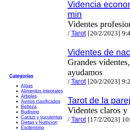
Videncia econo
min
Videntes profesio
/
Tarot
[20/2/2023] 9:
Videntes de nac
Grandes videntes,
ayudamos
Categorías
/
Tarot
[20/2/2023] 9:
Algas
Alimentos Integrales
Arboles
Tarot de la pare
Avisos clasificados
Belleza
Videntes claros y
Budismo
Cactus y suculentas
/
Tarot
[17/2/2023] 10
Dietas y Nutricion
Esoterismo