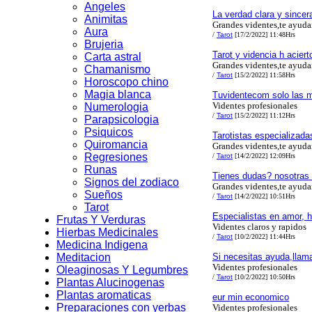
Angeles
La verdad clara y since
Animitas
Grandes videntes,te ayud
Aura
/
Tarot
[17/2/2022] 11:48Hrs
Brujeria
Tarot y videncia h acie
Carta astral
Grandes videntes,te ayud
Chamanismo
/
Tarot
[15/2/2022] 11:58Hrs
Horoscopo chino
Magia blanca
Tuvidentecom solo las m
Videntes profesionales
Numerologia
/
Tarot
[15/2/2022] 11:12Hrs
Parapsicologia
Psiquicos
Tarotistas especializad
Quiromancia
Grandes videntes,te ayud
Regresiones
/
Tarot
[14/2/2022] 12:09Hrs
Runas
Tienes dudas? nosotras
Signos del zodiaco
Grandes videntes,te ayud
Sueños
/
Tarot
[14/2/2022] 10:51Hrs
Tarot
Especialistas en amor, h
Frutas Y Verduras
Videntes claros y rapidos
Hierbas Medicinales
/
Tarot
[10/2/2022] 11:44Hrs
Medicina Indigena
Meditacion
Si necesitas ayuda,llam
Videntes profesionales
Oleaginosas Y Legumbres
/
Tarot
[10/2/2022] 10:50Hrs
Plantas Alucinogenas
Plantas aromaticas
eur min economico
Preparaciones con yerbas
Videntes profesionales