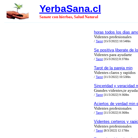
YerbaSana.cl
Sanate con hierbas, Salud Natural
horas todos los dias amo
Videntes profesionales
/
Tarot
[15/3/2022] 10:54Hrs
Se positiva,liberate de l
Videntes para ayudarte
/
Tarot
[15/3/2022] 8:37Hrs
Tarot de la pareja min
Videntes claros y rapidos
/
Tarot
[11/3/2022] 10:53Hrs
Sinceridad y veracidad 
Grandes videntes,te ayud
/
Tarot
[11/3/2022] 9:36Hrs
Aciertos de verdad min 
Videntes profesionales
/
Tarot
[11/3/2022] 8:36Hrs
Videntes certeros y rapi
Videntes profesionales
/
Tarot
[8/3/2022] 12:17Hrs