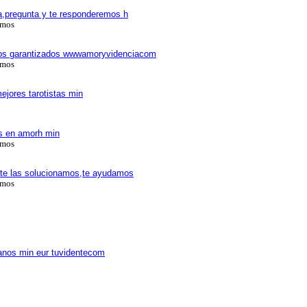
ra,pregunta y te responderemos h
amos
rtos garantizados wwwamoryvidenciacom
amos
ejores tarotistas min
as en amorh min
amos
 te las solucionamos,te ayudamos
amos
anos min eur tuvidentecom