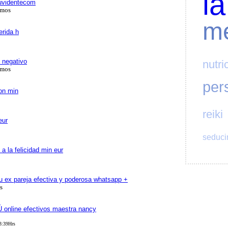
la
tuvidentecom
amos
me
erida h
o negativo
nutri
amos
per
on min
reiki
eur
seduci
 la felicidad min eur
tu ex pareja efectiva y poderosa whatsapp +
s
 online efectivos maestra nancy
3:39Hrs