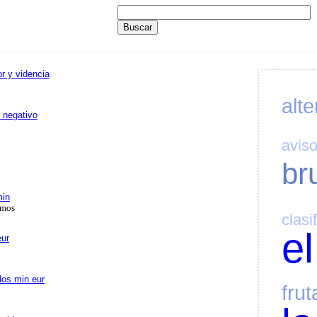
r y videncia
alte
o negativo
avis
br
min
amos
clasi
el
eur
dos min eur
frut