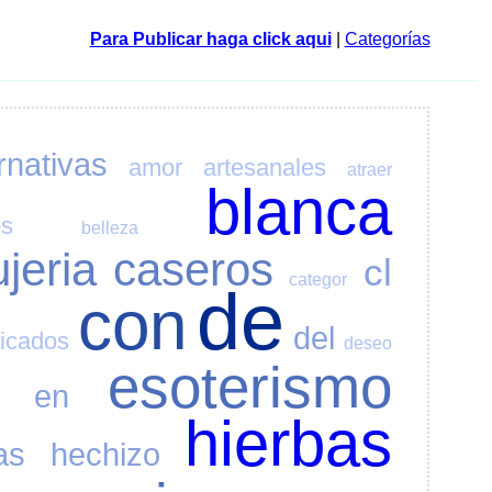
Para Publicar haga click aqui
|
Categorías
rnativas
amor
artesanales
atraer
blanca
os
belleza
ujeria
caseros
cl
categor
de
con
del
ficados
deseo
esoterismo
en
hierbas
as
hechizo