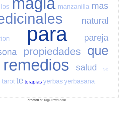
magia
mas
los
manzanilla
dicinales
natural
para
pareja
cion
que
propiedades
sona
remedios
salud
se
te
tarot
yerbas
yerbasana
r
terapias
created at
TagCrowd.com