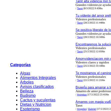
Tarot alta videncia min 
Grandes videntes,te ayud
/
Tarot
[8/3/2022] 9:43Hrs
Tu vidente del amor pref
Videntes profesionales
/
Tarot
[28/2/2022] 11:44Hrs
Se positiva,liberate de l
Grandes videntes,te ayud
/
Tarot
[28/2/2022] 10:50Hrs
Encontraremos la soluci
Videntes profesionales
/
Tarot
[25/2/2022] 12:05Hrs
Amoryvidenciacom min 
Videntes claros y rapidos
Categorías
/
Tarot
[25/2/2022] 10:18Hrs
Algas
Te mostramos el camino a
Videntes profesionales
Alimentos Integrales
/
Tarot
[22/2/2022] 11:21Hrs
Arboles
Avisos clasificados
BrujerÍa para amarrar a 
Belleza
Amarres de amor poderoso
/
Animitas
[17/2/2022] 23:41Hrs
Budismo
Cactus y suculentas
Amarres con magia vudÚ
Dietas y Nutricion
Tarot
Esoterismo
/
Angeles
/
Gabriel
[17/2/2022] 2