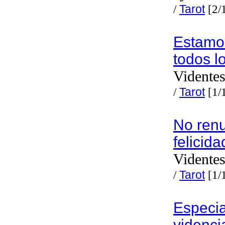
/
Tarot
[2/
Estamos
todos l
Videntes
/
Tarot
[1/
No renu
felicid
Videntes
/
Tarot
[1/
Especia
videnci