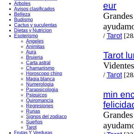
eur
Arboles
Avisos clasificados
Grandes 
Belleza
Budismo
ayudam
Cactus y suculentas
Dietas y Nutricion
/
Tarot
[28
Esoterismo
Angeles
Animitas
Aura
Tarot l
Brujeria
Carta astral
Videntes
Chamanismo
Horoscopo chino
/
Tarot
[28
Magia blanca
Numerologia
Parapsicologia
min enc
Psiquicos
Quiromancia
felicida
Regresiones
Runas
Grandes 
Signos del zodiaco
Sueños
ayudam
Tarot
Frutas Y Verduras