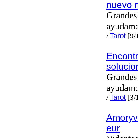
nuevo 
Grandes 
ayudam
/
Tarot
[9/
Encont
solucio
Grandes 
ayudam
/
Tarot
[3/
Amoryv
eur