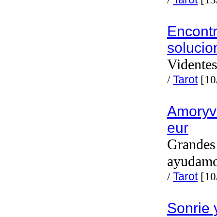
Encont
solucio
Videntes
/
Tarot
[10
Amoryv
eur
Grandes 
ayudam
/
Tarot
[10
Sonrie y