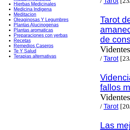
/
Tarot
[23
Hierbas Medicinales
Medicina Indigena
Meditacion
Tarot d
Oleaginosas Y Legumbres
Plantas Alucinogenas
amanece
Plantas aromaticas
Preparaciones con yerbas
de cons
Recetas
Remedios Caseros
Videntes
Te Y Salud
Terapias alternativas
/
Tarot
[23
Videnci
fallos m
Videntes
/
Tarot
[20
Las mej