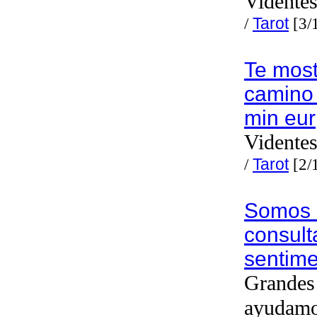
Videntes
/
Tarot
[3/
Te mos
camino 
min eur
Videntes
/
Tarot
[2/
Somos e
consult
sentime
Grandes 
ayudam