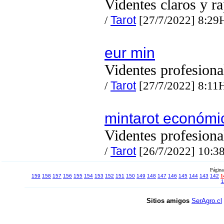
Videntes claros y r
/
Tarot
[27/7/2022] 8:29
eur min
Videntes profesiona
/
Tarot
[27/7/2022] 8:11
mintarot económi
Videntes profesiona
/
Tarot
[26/7/2022] 10:3
Página
159
158
157
156
155
154
153
152
151
150
149
148
147
146
145
144
143
142
1
1
Sitios amigos
SerAgro.cl