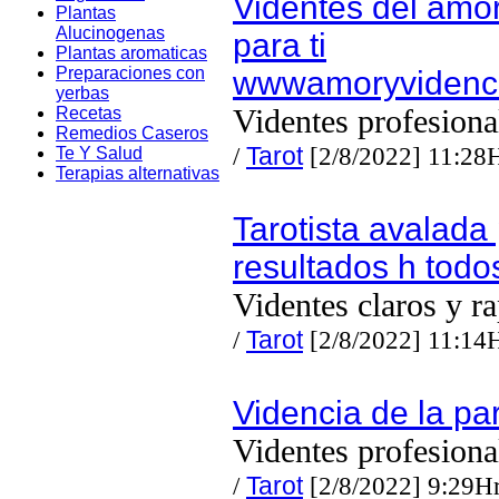
Videntes del amor
Plantas
Alucinogenas
para ti
Plantas aromaticas
Preparaciones con
wwwamoryvidenc
yerbas
Videntes profesiona
Recetas
Remedios Caseros
/
Tarot
[2/8/2022] 11:28
Te Y Salud
Terapias alternativas
Tarotista avalada
resultados h todos
Videntes claros y r
/
Tarot
[2/8/2022] 11:14
Videncia de la pa
Videntes profesiona
/
Tarot
[2/8/2022] 9:29H