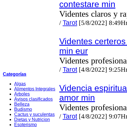
contestare min
Videntes claros y r
/
Tarot
[5/8/2022] 8:49H
Videntes certeros
min eur
Videntes profesiona
/
Tarot
[4/8/2022] 9:25H
Categorías
Algas
Videncia espiritua
Alimentos Integrales
Arboles
amor min
Avisos clasificados
Belleza
Videntes profesiona
Budismo
Cactus y suculentas
/
Tarot
[4/8/2022] 9:07H
Dietas y Nutricion
Esoterismo