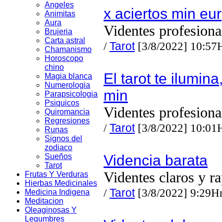
Angeles
x aciertos min eur
Animitas
Aura
Videntes profesiona
Brujeria
Carta astral
/
Tarot
[3/8/2022] 10:57
Chamanismo
Horoscopo
chino
El tarot te ilumin
Magia blanca
Numerologia
min
Parapsicologia
Psiquicos
Videntes profesiona
Quiromancia
Regresiones
/
Tarot
[3/8/2022] 10:01
Runas
Signos del
zodiaco
Sueños
Videncia barata
Tarot
Videntes claros y r
Frutas Y Verduras
Hierbas Medicinales
/
Tarot
[3/8/2022] 9:29H
Medicina Indigena
Meditacion
Oleaginosas Y
Legumbres