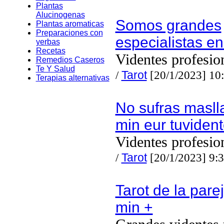
Plantas
Alucinogenas
Somos grandes
Plantas aromaticas
Preparaciones con
especialistas en
yerbas
Recetas
Videntes profesio
Remedios Caseros
Te Y Salud
/
Tarot
[20/1/2023] 10
Terapias alternativas
No sufras masl
min eur tuviden
Videntes profesio
/
Tarot
[20/1/2023] 9:
Tarot de la pare
min +