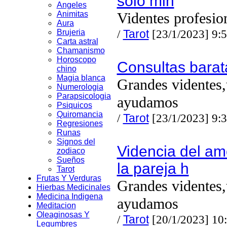
solo min
Angeles
Animitas
Videntes profesio
Aura
/
Tarot
[23/1/2023] 9:
Brujeria
Carta astral
Chamanismo
Horoscopo
Consultas barat
chino
Magia blanca
Grandes videntes,
Numerologia
Parapsicologia
ayudamos
Psiquicos
Quiromancia
/
Tarot
[23/1/2023] 9:
Regresiones
Runas
Signos del
Videncia del am
zodiaco
Sueños
la pareja h
Tarot
Frutas Y Verduras
Grandes videntes,
Hierbas Medicinales
Medicina Indigena
ayudamos
Meditacion
Oleaginosas Y
/
Tarot
[20/1/2023] 10
Legumbres