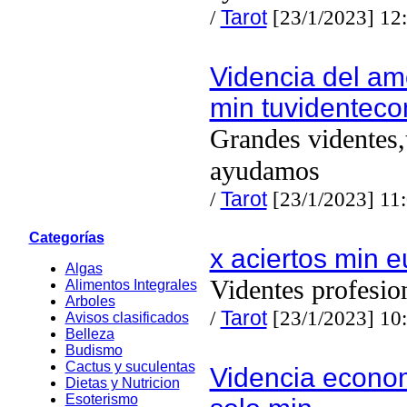
/
Tarot
[23/1/2023] 12
Videncia del am
min tuvidentec
Grandes videntes,
ayudamos
/
Tarot
[23/1/2023] 11
Categorías
x aciertos min e
Algas
Videntes profesio
Alimentos Integrales
Arboles
/
Tarot
[23/1/2023] 10
Avisos clasificados
Belleza
Budismo
Cactus y suculentas
Videncia econo
Dietas y Nutricion
Esoterismo