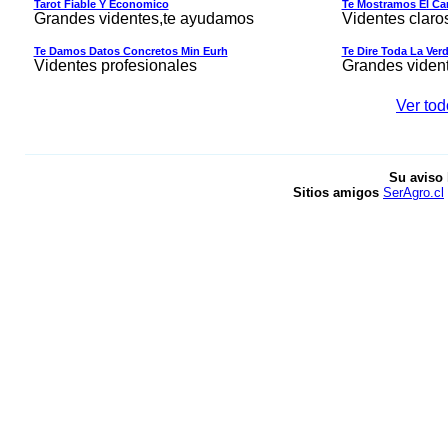
Tarot Fiable Y Economico
Te Mostramos El Cam
Grandes videntes,te ayudamos
Videntes claro
Te Damos Datos Concretos Min Eurh
Te Dire Toda La Ver
Videntes profesionales
Grandes viden
Ver tod
Su aviso 
Sitios amigos
SerAgro.cl