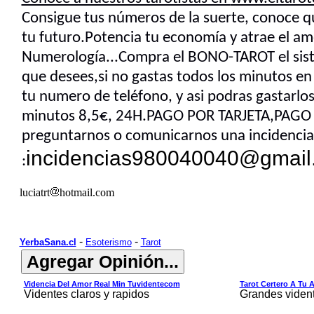
Consigue tus números de la suerte, conoce que
tu futuro.Potencia tu economía y atrae el amo
Numerología...Compra el BONO-TAROT el siste
que desees,si no gastas todos los minutos en 
tu numero de teléfono, y asi podras gastarl
minutos 8,5€, 24H.PAGO POR TARJETA,PAGO 
preguntarnos o comunicarnos una incidencia
incidencias980040040@gmail
:
luciatrt
hotmail.com
-
-
YerbaSana.cl
Esoterismo
Tarot
Videncia Del Amor Real Min Tuvidentecom
Tarot Certero A Tu 
Videntes claros y rapidos
Grandes viden