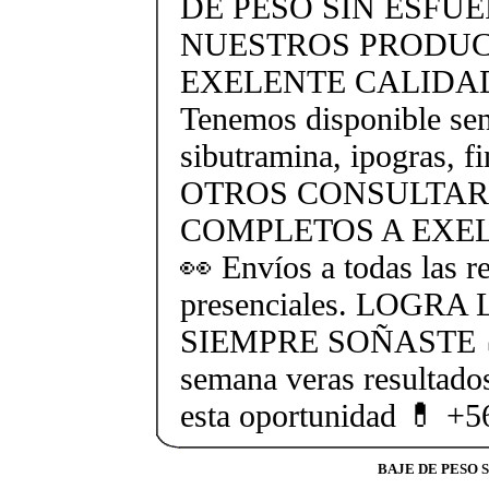
DE PESO SIN ESFU
NUESTROS PRODUC
EXELENTE CALIDAD 
Tenemos disponible sent
sibutramina, ipogras, fi
OTROS CONSULTAR
COMPLETOS A EXEL
👀 Envíos a todas las r
presenciales. LOGR
SIEMPRE SOÑASTE 🍏 
semana veras resultado
esta oportunidad 💊 +
BAJE DE PESO 