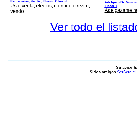
Fentermina, Sentis, Elvenir, Obexol ,
Adelgaza De Manera 
Uso, venta, efectos, compro, ofrezco,
Flaca!!!
Adelgazante nue
vendo
Ver todo el lista
Su aviso h
Sitios amigos
SerAgro.cl