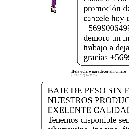
promoción de
cancele hoy e
+56990064990
demoro un mo
trabajo a dej
gracias +56
Hola quiero agradecer al numero 
[1/10/2019] 20:55 Hrs.
BAJE DE PESO SIN
NUESTROS PRODUC
EXELENTE CALIDAD 
Tenemos disponible sent