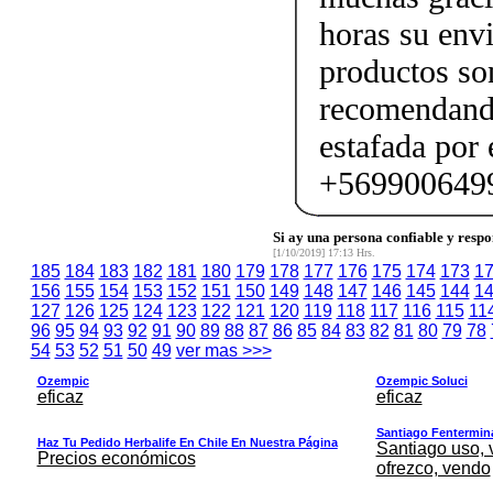
horas su envi
productos son
recomendand
estafada por
+569900649
Si ay una persona confiable y respo
[1/10/2019] 17:13 Hrs.
185
184
183
182
181
180
179
178
177
176
175
174
173
1
156
155
154
153
152
151
150
149
148
147
146
145
144
1
127
126
125
124
123
122
121
120
119
118
117
116
115
11
96
95
94
93
92
91
90
89
88
87
86
85
84
83
82
81
80
79
78
54
53
52
51
50
49
ver mas >>>
Ozempic
Ozempic Soluci
eficaz
eficaz
Santiago Fentermina,
Haz Tu Pedido Herbalife En Chile En Nuestra Página
Santiago uso, 
Precios económicos
ofrezco, vendo