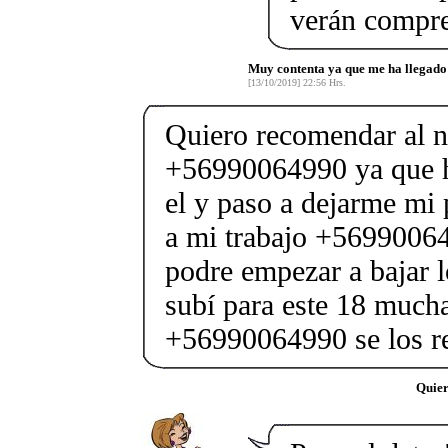
verán compr
Muy contenta ya que me ha llegad
[13/10/2019] 22:56 Hrs.
Quiero recomendar al 
+56990064990 ya que h
el y paso a dejarme mi
a mi trabajo +5699006
podre empezar a bajar l
subí para este 18 mucha
+56990064990 se los 
Quier