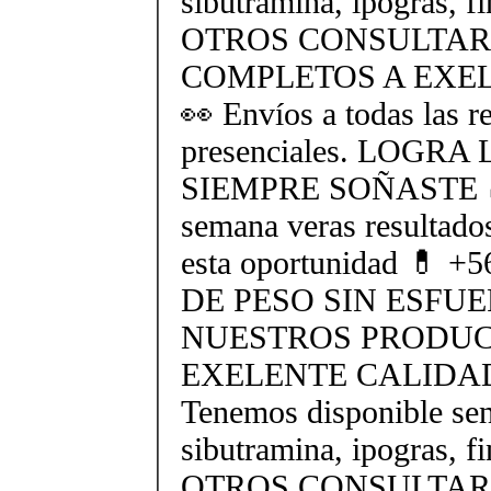
sibutramina, ipogras, fi
OTROS CONSULTAR
COMPLETOS A EXEL
👀 Envíos a todas las r
presenciales. LOGR
SIEMPRE SOÑASTE 🍏 
semana veras resultado
esta oportunidad 💊 
DE PESO SIN ESFU
NUESTROS PRODUC
EXELENTE CALIDAD 
Tenemos disponible sent
sibutramina, ipogras, fi
OTROS CONSULTAR