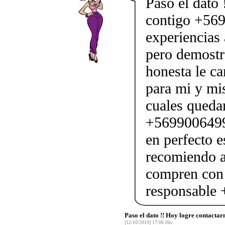
Paso el dato
contigo +569
experiencias 
pero demostr
honesta le c
para mi y mi
cuales queda
+56990064990
en perfecto e
recomiendo 
compren con 
responsable
Paso el dato !! Hoy logre contacta
[12/10/2019] 17:06 Hrs.