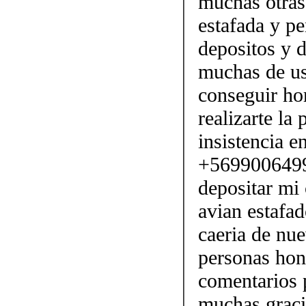
muchas otras
estafada y p
depositos y d
muchas de us
conseguir ho
realizarte la
insistencia e
+56990064990
depositar mi
avian estafa
caeria de nu
personas hon
comentarios p
muchas graci