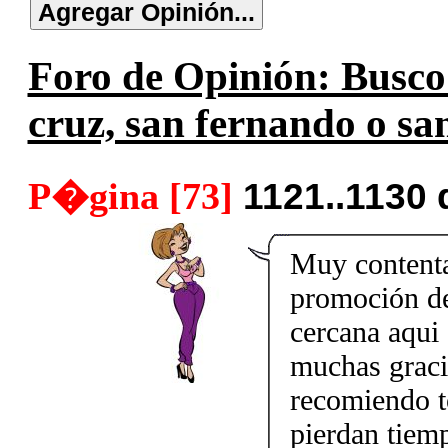
Foro de Opinión: Busco s
cruz, san fernando o san
P�gina [73]
1121..1130
Muy contenta
promoción de
cercana aqui
muchas grac
recomiendo 
pierdan tiemp