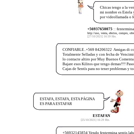
Chicas tengo a la ve
mi nombre es Estela y
por videollamada o f
+56937650075
:: fentermina
http://uso, venta, efectos, compro, ofr
[27/10/2021] 16:59 Hrs.
CONFIABLE..+569 84206322 Amigas di con 
Totalmente Selladas y con fecha de Vencimie
lo contacte altiro por Muy Buenos Comenta
Bajare esos Kilitos que tengo demas!!!! Paso
Cajas de Sentís para no tener problemas y 
ESTAFA, ESTAFA, ESTA PÁGINA
ES PARA ESTAFAR
ESTAFAN
[25/10/2021] 16:29 Hrs.
+56932145854 Vendo fentermina sentis labor