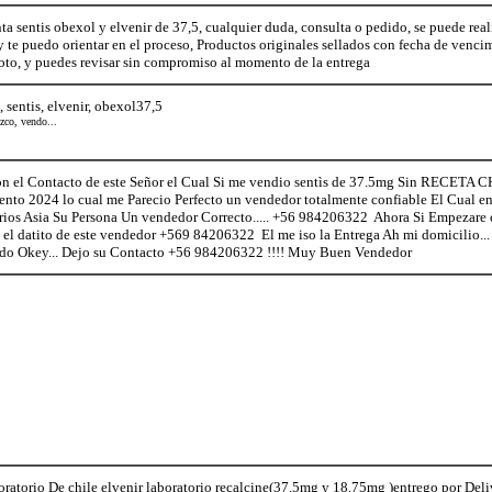
nta sentis obexol y elvenir de 37,5, cualquier duda, consulta o pedido, se puede 
 te puedo orientar en el proceso, Productos originales sellados con fecha de venci
oto, y puedes revisar sin compromiso al momento de la entrega
, sentis, elvenir, obexol37,5
ezco, vendo...
el Contacto de este Señor el Cual Si me vendio sentìs de 37.5mg Sin RECETA 
nto 2024 lo cual me Parecio Perfecto un vendedor totalmente confiable El Cual en
rios Asia Su Persona Un vendedor Correcto..... +56 984206322 Ahora Si Empezare 
 el datito de este vendedor +569 84206322 El me iso la Entrega Ah mi domicilio... y
todo Okey... Dejo su Contacto +56 984206322 !!!! Muy Buen Vendedor
atorio De chile elvenir laboratorio recalcine(37.5mg y 18.75mg )entrego por Deli