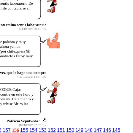
entis laboratorio De
hile contactarse al
termina sentis laboratorio
[24/10/2021] 0:44 Hrs.
de palabra y muy
 ahora ya nos
por chilexpress)🙊
 productos Estoy muy
 vez que le hago una compra
[18/10/2021] 14:37 Hrs.
CHEQUE Cajas
contre en este Foro y
con mi Tratamiento y
 rebise Altiro las
Patricia Sepulveda
::
[16/10/2021] 2:37 Hrs.
8
157
156
155
154
153
152
151
150
149
148
147
146
145