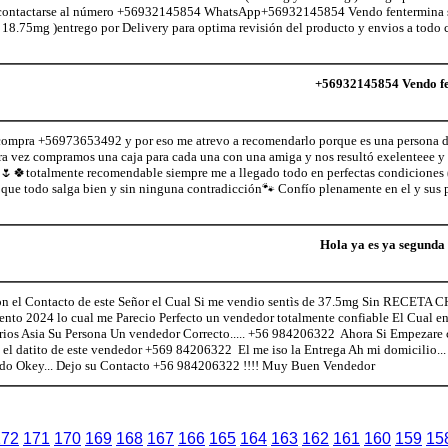
le contactarse al número +56932145854 WhatsApp+56932145854 Vendo fentermina s
 18.75mg )entrego por Delivery para optima revisión del producto y envios a todo c
+56932145854 Vendo fen
 compra +56973653492 y por eso me atrevo a recomendarlo porque es una persona 
era vez compramos una caja para cada una con una amiga y nos resultó exelenteee y
🍀totalmente recomendable siempre me a llegado todo en perfectas condiciones (
 que todo salga bien y sin ninguna contradicción🐾 Confío plenamente en el y sus
Hola ya es ya segunda
el Contacto de este Señor el Cual Si me vendio sentìs de 37.5mg Sin RECETA 
nto 2024 lo cual me Parecio Perfecto un vendedor totalmente confiable El Cual en
rios Asia Su Persona Un vendedor Correcto..... +56 984206322 Ahora Si Empezare 
 el datito de este vendedor +569 84206322 El me iso la Entrega Ah mi domicilio... y
todo Okey... Dejo su Contacto +56 984206322 !!!! Muy Buen Vendedor
172
171
170
169
168
167
166
165
164
163
162
161
160
159
15