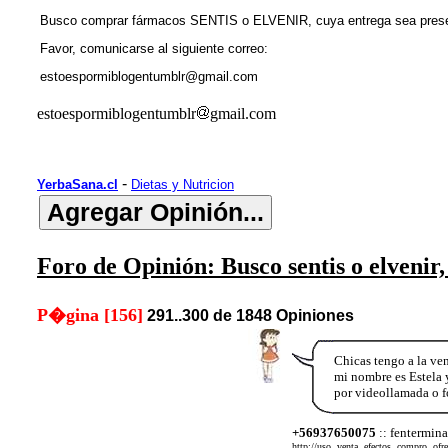
Busco comprar fármacos SENTIS o ELVENIR, cuya entrega sea pr
Favor, comunicarse al siguiente correo:
estoespormiblogentumblr@gmail.com
estoespormiblogentumblr
gmail.com
-
YerbaSana.cl
Dietas y Nutricion
Foro de Opinión: Busco sentis o elvenir,
P�gina [156]
291..300 de 1848 Opiniones
Chicas tengo a la ve
mi nombre es Estela y
por videollamada o f
+56937650075
:: fentermina
http://uso, venta, efectos, compro, ofr