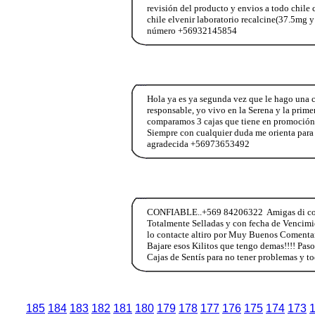
revisión del producto y envios a todo chi
chile elvenir laboratorio recalcine(37.5mg y
número +56932145854
Hola ya es ya segunda vez que le hago una
responsable, yo vivo en la Serena y la prim
comparamos 3 cajas que tiene en promoción
Siempre con cualquier duda me orienta para
agradecida +56973653492
CONFIABLE..+569 84206322 Amigas di con 
Totalmente Selladas y con fecha de Vencimie
lo contacte altiro por Muy Buenos Comenta
Bajare esos Kilitos que tengo demas!!!! Paso
Cajas de Sentís para no tener problemas y 
185
184
183
182
181
180
179
178
177
176
175
174
173