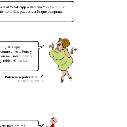
realizar al WhatsApp o llamada #56937650075
miento al dia, puedes ver lo que comprarás
CHEQUE Cajas
contre en este Foro y
con mi Tratamiento y
 rebise Altiro las
Patricia sepulvedad
::
[27/10/2021] 2:13 Hrs.
very para optima