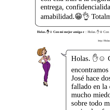
entrega, confidencialida
amabilidad.😁👌 Total
Holas. ✋☺️ Con mi mejor amiga e
:: Holas. ✋☺️ Con 
http://Hola
Holas. ✋☺️ 
encontramos 
José hace do
fallado en la
mucho miedo 
sobre todo mi