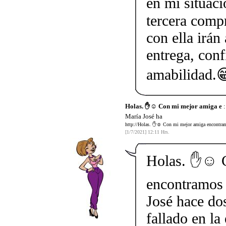
en mi situaci
tercera comp
con ella irán
entrega, conf
amabilidad.
Holas. ✋☺️ Con mi mejor amiga e
:
María José ha
http://Holas. ✋☺️ Con mi mejor amiga encontramo
[1/7/2021] 12:11 Hrs.
Holas. ✋☺️ 
encontramos 
José hace do
fallado en la