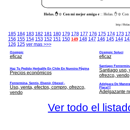
Holas. ✋☺️ Con mi mejor amiga e
:: Holas. ✋☺️ Con 
http://Hola
185
184
183
182
181
180
179
178
177
176
175
174
173
1
156
155
154
153
152
151
150
149
148
147
146
145
144
14
126
125
ver mas >>>
Ozempic
Ozempic Soluci
eficaz
eficaz
Santiago Fentermina,
Haz Tu Pedido Herbalife En Chile En Nuestra Página
Santiago uso, 
Precios económicos
ofrezco, vendo
Fentermina, Sentis, Elvenir, Obexol ,
Adelgaza De Manera 
Uso, venta, efectos, compro, ofrezco,
Flaca!!!
Adelgazante nue
vendo
Ver todo el lista