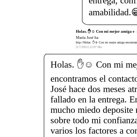
entrega, conf
amabilidad.
Holas. ✋☺️ Con mi mejor amiga e
:
María José ha
http://Holas. ✋☺️ Con mi mejor amiga encontramo
[1/7/2021] 12:07 Hrs.
Holas. ✋☺️ Con mi me
encontramos el contact
José hace dos meses at
fallado en la entrega. E
mucho miedo deposite 
sobre todo mi confianza
varios los factores a co