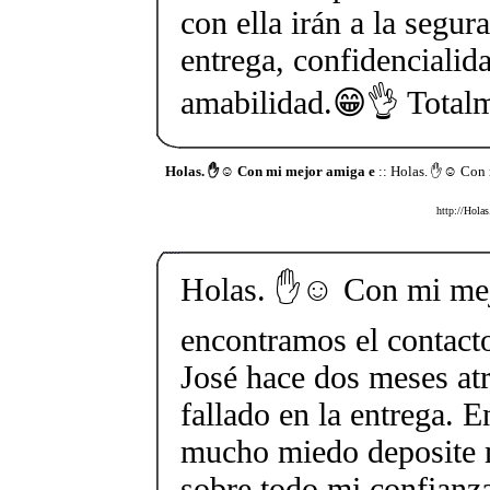
con ella irán a la segur
entrega, confidencialida
amabilidad.😁👌 Total
Holas. ✋☺️ Con mi mejor amiga e
:: Holas. ✋☺️ Con 
http://Hola
Holas. ✋☺️ Con mi me
encontramos el contact
José hace dos meses at
fallado en la entrega. E
mucho miedo deposite 
sobre todo mi confianza