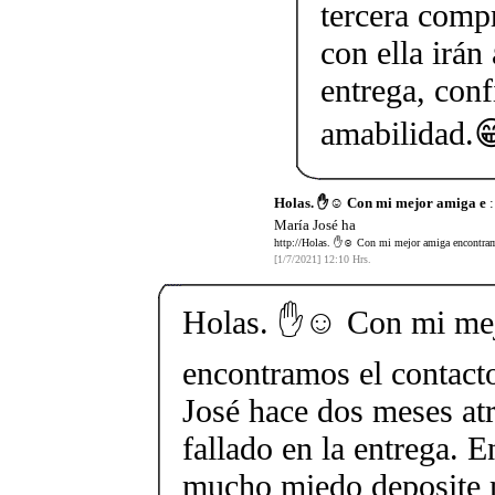
tercera comp
con ella irán
entrega, conf
amabilidad.
Holas. ✋☺️ Con mi mejor amiga e
:
María José ha
http://Holas. ✋☺️ Con mi mejor amiga encontramo
[1/7/2021] 12:10 Hrs.
Holas. ✋☺️ Con mi me
encontramos el contact
José hace dos meses at
fallado en la entrega. E
mucho miedo deposite 