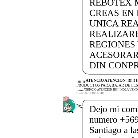
REBOTEX 
CREAS EN
UNICA REA
REALIZARE
REGIONES 
ACESORAR
DIN CONP
¡¡¡¡¡¡¡ ATENCIO ATENCION !!!!!
PRODUCTOS PARA BAJAR DE PES
¡¡¡¡¡¡¡ ATENCIO ATENCION !!!!!!! HOLA 
[17/5/2021] 19:06 Hrs.
Dejo mi come
numero +569
Santiago a l