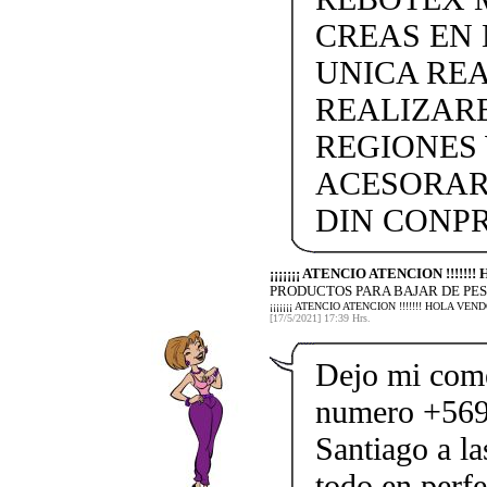
CREAS EN
UNICA REA
REALIZARE
REGIONES 
ACESORAR
DIN CONP
¡¡¡¡¡¡¡ ATENCIO ATENCION !!!!!
PRODUCTOS PARA BAJAR DE PES
¡¡¡¡¡¡¡ ATENCIO ATENCION !!!!!!! HOLA 
[17/5/2021] 17:39 Hrs.
Dejo mi come
numero +569
Santiago a l
todo en perfe