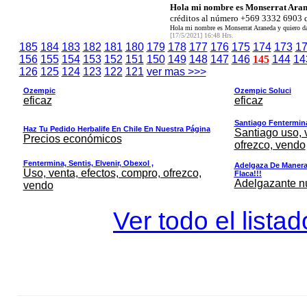
Hola mi nombre es Monserrat Aran
créditos al número +569 3332 6903 q
Hola mi nombre es Monserrat Araneda y quiero da
[17/5/2021] 16:48 Hrs.
185
184
183
182
181
180
179
178
177
176
175
174
173
1
156
155
154
153
152
151
150
149
148
147
146
145
144
14
126
125
124
123
122
121
ver mas >>>
Ozempic
Ozempic Soluci
eficaz
eficaz
Santiago Fentermina,
Haz Tu Pedido Herbalife En Chile En Nuestra Página
Santiago uso, 
Precios económicos
ofrezco, vendo
Fentermina, Sentis, Elvenir, Obexol ,
Adelgaza De Manera 
Uso, venta, efectos, compro, ofrezco,
Flaca!!!
Adelgazante nue
vendo
Ver todo el lista