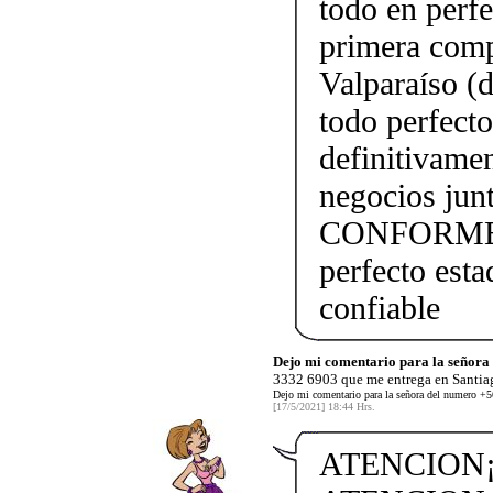
todo en perfe
primera comp
Valparaíso (
todo perfect
definitivame
negocios j
CONFORME!!!
perfecto esta
confiable
Dejo mi comentario para la señor
3332 6903 que me entrega en Santiag
Dejo mi comentario para la señora del numero +5
[17/5/2021] 18:44 Hrs.
ATENCION¡