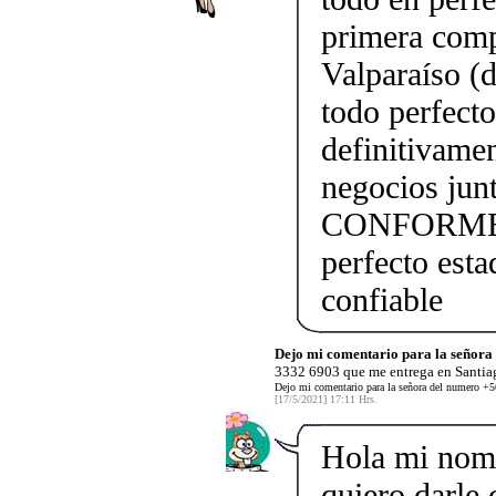
primera comp
Valparaíso (
todo perfect
definitivame
negocios j
CONFORME!!!
perfecto esta
confiable
Dejo mi comentario para la señor
3332 6903 que me entrega en Santiag
Dejo mi comentario para la señora del numero +5
[17/5/2021] 17:11 Hrs.
Hola mi nom
quiero darle