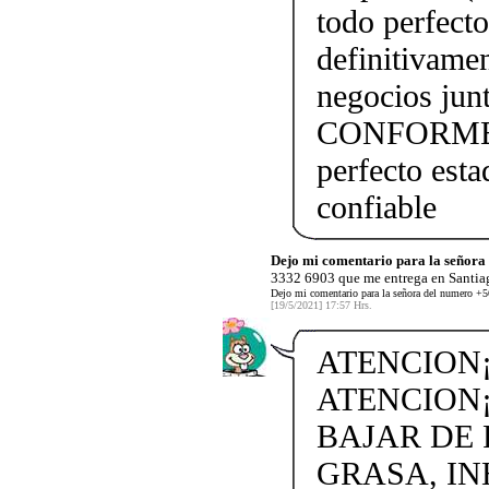
todo perfect
definitivame
negocios j
CONFORME!!!
perfecto esta
confiable
Dejo mi comentario para la señor
3332 6903 que me entrega en Santiag
Dejo mi comentario para la señora del numero +5
[19/5/2021] 17:57 Hrs.
ATENCION¡
ATENCION¡
BAJAR DE
GRASA, IN