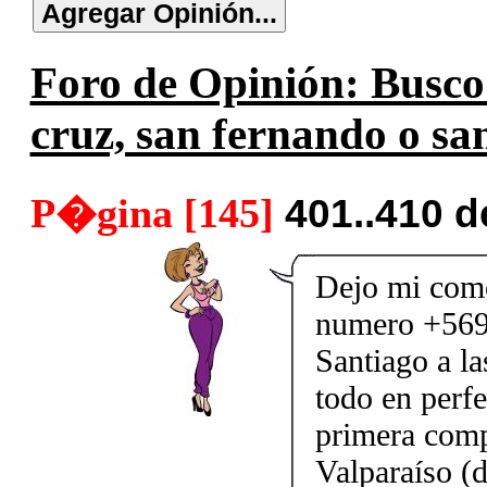
Foro de Opinión: Busco s
cruz, san fernando o san
P�gina [145]
401..410 
Dejo mi come
numero +569
Santiago a l
todo en perfe
primera comp
Valparaíso (