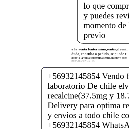
lo que compr
y puedes rev
momento de l
previo
a la venta fentermina,sentis,elveni
duda, consulta o pedido, se puede r
http://a la venta fentermina,sentis,elvenir y obex
[9/8/2022] 2:53 Hrs.
+56932145854 Vendo fe
laboratorio De chile elv
recalcine(37.5mg y 18.
Delivery para optima re
y envios a todo chile c
+56932145854 Whats