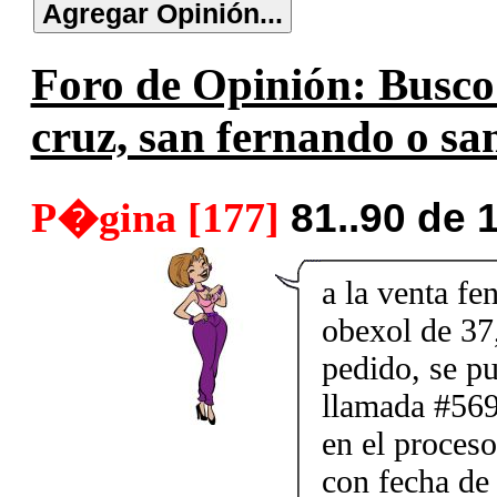
Foro de Opinión: Busco s
cruz, san fernando o san
P�gina [177]
81..90 de 
a la venta fe
obexol de 37,
pedido, se p
llamada #569
en el proceso
con fecha de 