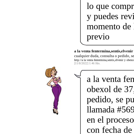
lo que compr
y puedes rev
momento de l
previo
a la venta fentermina,sentis,elvenir
cualquier duda, consulta o pedido, s
http://a la venta fentermina,sentis,elvenir y obex
[11/8/2022] 1:46 Hrs.
a la venta fe
obexol de 37,
pedido, se p
llamada #569
en el proceso
con fecha de 