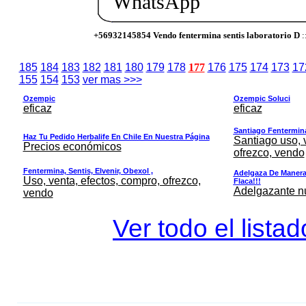
WhatsApp
+56932145854 Vendo fentermina sentis laboratorio D
:
185
184
183
182
181
180
179
178
177
176
175
174
173
17
155
154
153
ver mas >>>
Ozempic
Ozempic Soluci
eficaz
eficaz
Santiago Fentermina,
Haz Tu Pedido Herbalife En Chile En Nuestra Página
Santiago uso, 
Precios económicos
ofrezco, vendo
Fentermina, Sentis, Elvenir, Obexol ,
Adelgaza De Manera 
Uso, venta, efectos, compro, ofrezco,
Flaca!!!
Adelgazante nue
vendo
Ver todo el lista