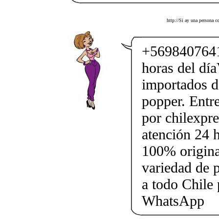
http://Si ay una persona co
+5698407641
horas del dí
importados d
popper. Entr
por chilexp
atención 24 
100% origina
variedad de 
a todo Chile
WhatsApp