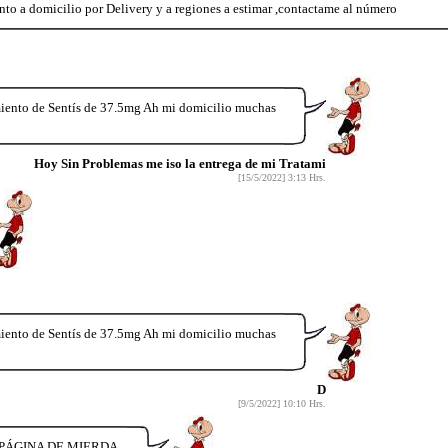
to a domicilio por Delivery y a regiones a estimar ,contactame al número
miento de Sentís de 37.5mg Ah mi domicilio muchas
Hoy Sin Problemas me iso la entrega de mi Tratami
[15/5/2022] 3:13 Hrs.
miento de Sentís de 37.5mg Ah mi domicilio muchas
D
[9/5/2022] 10:10 Hrs.
 PÁGINA DE MIERDA