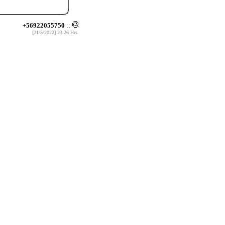
+56922055750
::
[21/5/2022] 23:26 Hrs.