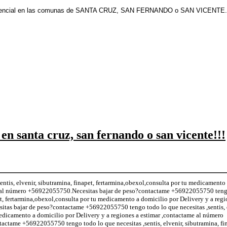
esencial en las comunas de SANTA CRUZ, SAN FERNANDO o SAN VICENTE.
 en santa cruz, san fernando o san vicente!!!
ntis, elvenir, sibutramina, finapet, fertarmina,obexol,consulta por tu medicamento
me al número +56922055750.Necesitas bajar de peso?contactame +56922055750 teng
pet, fertarmina,obexol,consulta por tu medicamento a domicilio por Delivery y a regi
as bajar de peso?contactame +56922055750 tengo todo lo que necesitas ,sentis, e
medicamento a domicilio por Delivery y a regiones a estimar ,contactame al número
ctame +56922055750 tengo todo lo que necesitas ,sentis, elvenir, sibutramina, fin