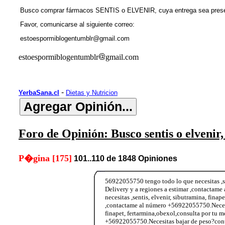
Busco comprar fármacos SENTIS o ELVENIR, cuya entrega sea pr
Favor, comunicarse al siguiente correo:
estoespormiblogentumblr@gmail.com
estoespormiblogentumblr
gmail.com
-
YerbaSana.cl
Dietas y Nutricion
Foro de Opinión: Busco sentis o elvenir,
P�gina [175]
101..110 de 1848 Opiniones
56922055750 tengo todo lo que necesitas ,se
Delivery y a regiones a estimar ,contacta
necesitas ,sentis, elvenir, sibutramina, fina
,contactame al número +56922055750.Necesit
finapet, fertarmina,obexol,consulta por tu 
+56922055750.Necesitas bajar de peso?conta