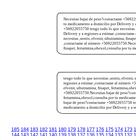
Necesitas bajar de peso?contactame +5692205
tu medicamento a domicilio por Delivery y 
+56922055750 tengo todo lo que necesitas ,s
Delivery y a regiones a estimar ,contacta
necesitas ,sentis, elvenir, sibutramina, fina
,contactame al número +56922055750.Necesit
finapet, fertarmina,obexol,consulta por tu
tengo todo lo que necesitas ,sentis, elvenir
regiones a estimar ,contactame al número +
elvenir, sibutramina, finapet, fertarmina,ob
+56922055750.Necesitas bajar de peso?conta
fertarmina,obexol,consulta por tu medicame
bajar de peso?contactame +56922055750 tengo
medicamento a domicilio por Delivery y a 
185
184
183
182
181
180
179
178
177
176
175
174
173
144
143
142
141
140
139
138
137
136
135
134
133
132