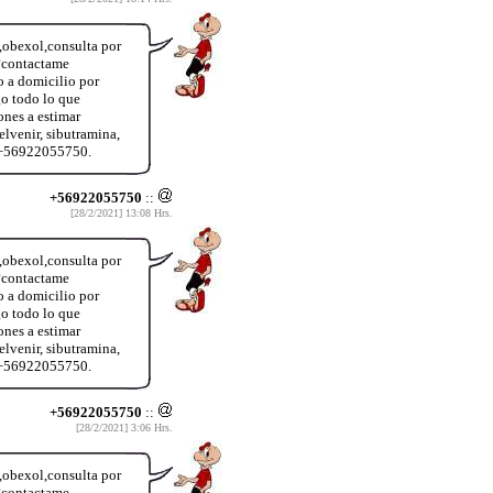
a,obexol,consulta por
?contactame
o a domicilio por
o todo lo que
ones a estimar
lvenir, sibutramina,
o +56922055750.
+56922055750
::
[28/2/2021] 13:08 Hrs.
a,obexol,consulta por
?contactame
o a domicilio por
o todo lo que
ones a estimar
lvenir, sibutramina,
o +56922055750.
+56922055750
::
[28/2/2021] 3:06 Hrs.
a,obexol,consulta por
?contactame