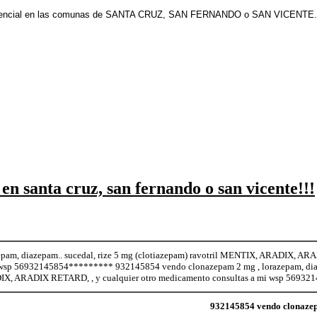
esencial en las comunas de SANTA CRUZ, SAN FERNANDO o SAN VICENTE.
 en santa cruz, san fernando o san vicente!!!
pam, diazepam.. sucedal, rize 5 mg (clotiazepam) ravotril MENTIX, ARADIX, AR
i wsp 56932145854********* 932145854 vendo clonazepam 2 mg , lorazepam, diaze
DIX, ARADIX RETARD, , y cualquier otro medicamento consultas a mi wsp 56932
932145854 vendo clonazep