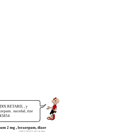
ADIX RETARD, , y
pam.. sucedal, rize
145854
am 2 mg , lorazepam, diaze
[28/2/2021] 18:14 Hrs.