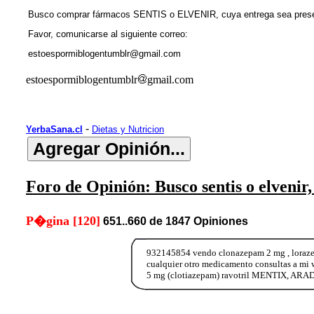
Busco comprar fármacos SENTIS o ELVENIR, cuya entrega sea pr
Favor, comunicarse al siguiente correo:
estoespormiblogentumblr@gmail.com
estoespormiblogentumblr
gmail.com
-
YerbaSana.cl
Dietas y Nutricion
Foro de Opinión: Busco sentis o elvenir,
P�gina [120]
651..660 de 1847 Opiniones
932145854 vendo clonazepam 2 mg , loraze
cualquier otro medicamento consultas a m
5 mg (clotiazepam) ravotril MENTIX, ARA