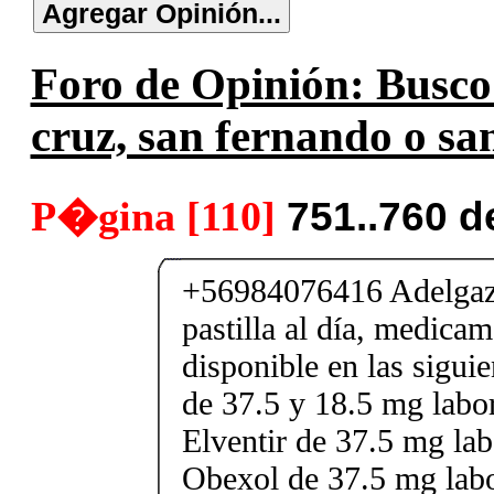
Foro de Opinión: Busco s
cruz, san fernando o san
P�gina [110]
751..760 d
+56984076416 Adelgaza
pastilla al día, medica
disponible en las sigui
de 37.5 y 18.5 mg labor
Elventir de 37.5 mg lab
Obexol de 37.5 mg labo