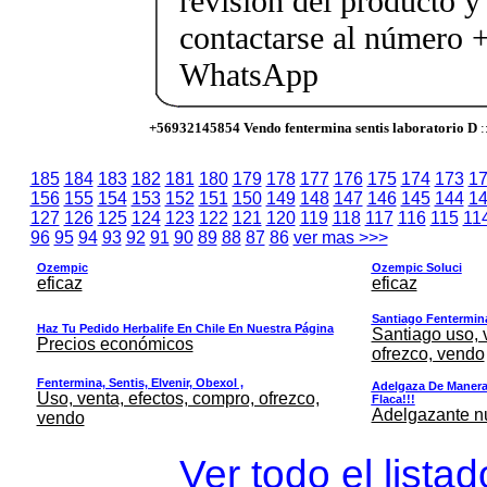
revisión del producto y
contactarse al número
WhatsApp
+56932145854 Vendo fentermina sentis laboratorio D
:
185
184
183
182
181
180
179
178
177
176
175
174
173
1
156
155
154
153
152
151
150
149
148
147
146
145
144
1
127
126
125
124
123
122
121
120
119
118
117
116
115
11
96
95
94
93
92
91
90
89
88
87
86
ver mas >>>
Ozempic
Ozempic Soluci
eficaz
eficaz
Santiago Fentermina,
Haz Tu Pedido Herbalife En Chile En Nuestra Página
Santiago uso, 
Precios económicos
ofrezco, vendo
Fentermina, Sentis, Elvenir, Obexol ,
Adelgaza De Manera 
Uso, venta, efectos, compro, ofrezco,
Flaca!!!
Adelgazante nue
vendo
Ver todo el lista