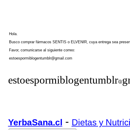
Hola.
Busco comprar fármacos SENTIS o ELVENIR, cuya entrega sea pre
Favor, comunicarse al siguiente correo:
estoespormiblogentumblr@gmail.com
estoespormiblogentumblr
g
-
YerbaSana.cl
Dietas y Nutric