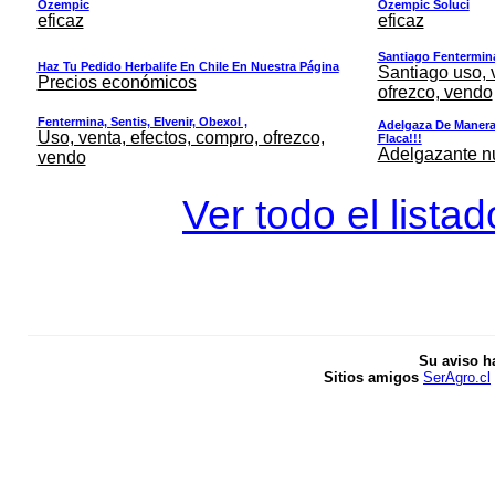
Ozempic
Ozempic Soluci
eficaz
eficaz
Santiago Fentermina,
Haz Tu Pedido Herbalife En Chile En Nuestra Página
Santiago uso, 
Precios económicos
ofrezco, vendo
Fentermina, Sentis, Elvenir, Obexol ,
Adelgaza De Manera 
Uso, venta, efectos, compro, ofrezco,
Flaca!!!
Adelgazante nue
vendo
Ver todo el lista
Su aviso h
Sitios amigos
SerAgro.cl