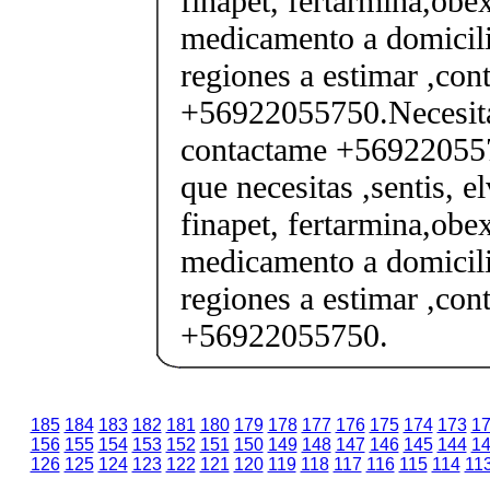
finapet, fertarmina,obex
medicamento a domicili
regiones a estimar ,co
+56922055750.Necesita
contactame +569220557
que necesitas ,sentis, e
finapet, fertarmina,obex
medicamento a domicili
regiones a estimar ,co
+56922055750.
185
184
183
182
181
180
179
178
177
176
175
174
173
1
156
155
154
153
152
151
150
149
148
147
146
145
144
1
126
125
124
123
122
121
120
119
118
117
116
115
114
11