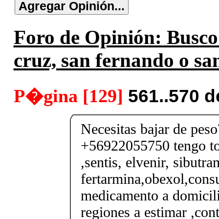
Foro de Opinión: Busco s
cruz, san fernando o san
P�gina [129]
561..570 
Necesitas bajar de pes
+56922055750 tengo tod
,sentis, elvenir, sibutra
fertarmina,obexol,consu
medicamento a domicili
regiones a estimar ,co