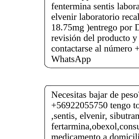
fentermina sentis labor
elvenir laboratorio rec
18.75mg )entrego por D
revisión del producto y
contactarse al número
WhatsApp
Necesitas bajar de pes
+56922055750 tengo tod
,sentis, elvenir, sibutra
fertarmina,obexol,consu
medicamento a domicili