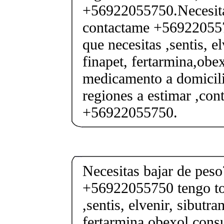
+56922055750.Necesita
contactame +569220557
que necesitas ,sentis, e
finapet, fertarmina,obex
medicamento a domicili
regiones a estimar ,co
+56922055750.
Necesitas bajar de pes
+56922055750 tengo tod
,sentis, elvenir, sibutra
fertarmina,obexol,consu