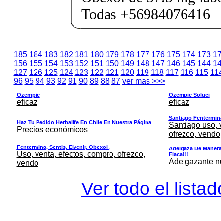
Todas +56984076416
185
184
183
182
181
180
179
178
177
176
175
174
173
1
156
155
154
153
152
151
150
149
148
147
146
145
144
1
127
126
125
124
123
122
121
120
119
118
117
116
115
11
96
95
94
93
92
91
90
89
88
87
ver mas >>>
Ozempic
Ozempic Soluci
eficaz
eficaz
Santiago Fentermina,
Haz Tu Pedido Herbalife En Chile En Nuestra Página
Santiago uso, 
Precios económicos
ofrezco, vendo
Fentermina, Sentis, Elvenir, Obexol ,
Adelgaza De Manera 
Uso, venta, efectos, compro, ofrezco,
Flaca!!!
Adelgazante nue
vendo
Ver todo el lista