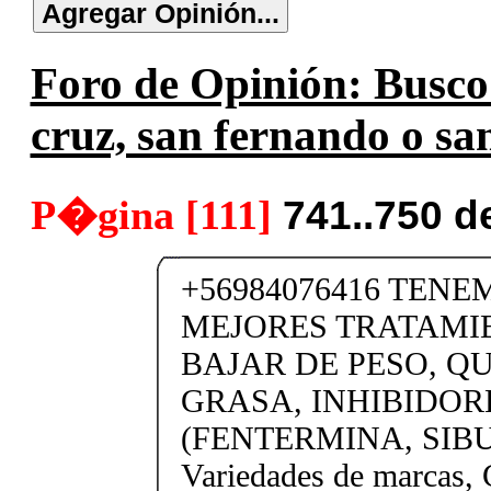
Foro de Opinión: Busco s
cruz, san fernando o san
P�gina [111]
741..750 d
+56984076416 TENE
MEJORES TRATAMI
BAJAR DE PESO, 
GRASA, INHIBIDOR
(FENTERMINA, SIB
Variedades de marc