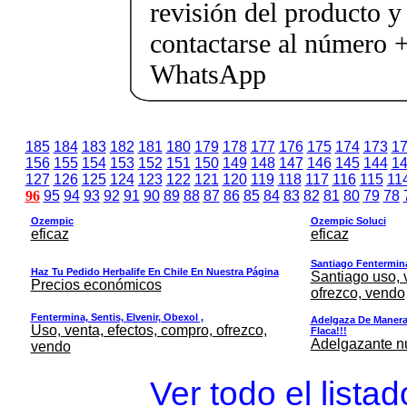
revisión del producto y
contactarse al número
WhatsApp
185
184
183
182
181
180
179
178
177
176
175
174
173
1
156
155
154
153
152
151
150
149
148
147
146
145
144
1
127
126
125
124
123
122
121
120
119
118
117
116
115
11
96
95
94
93
92
91
90
89
88
87
86
85
84
83
82
81
80
79
78
Ozempic
Ozempic Soluci
eficaz
eficaz
Santiago Fentermina,
Haz Tu Pedido Herbalife En Chile En Nuestra Página
Santiago uso, 
Precios económicos
ofrezco, vendo
Fentermina, Sentis, Elvenir, Obexol ,
Adelgaza De Manera 
Uso, venta, efectos, compro, ofrezco,
Flaca!!!
Adelgazante nue
vendo
Ver todo el lista