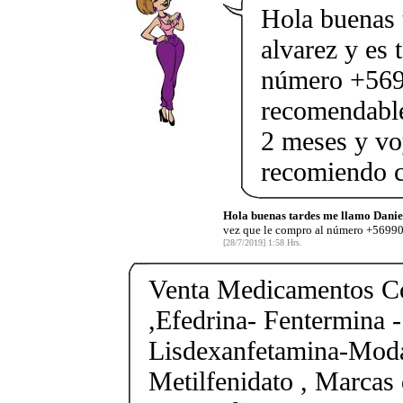
Hola buenas 
alvarez y es 
número +569
recomendable
2 meses y voy
recomiendo 
Hola buenas tardes me llamo Daniel
vez que le compro al número +569
[28/7/2019] 1:58 Hrs.
Venta Medicamentos Co
,Efedrina- Fentermina -
Lisdexanfetamina-Moda
Metilfenidato , Marcas 