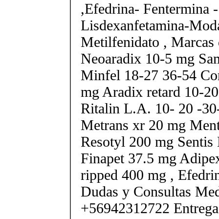
,Efedrina- Fentermina -
Lisdexanfetamina-Moda
Metilfenidato , Marcas 
Neoaradix 10-5 mg Sa
Minfel 18-27 36-54 Co
mg Aradix retard 10-2
Ritalin L.A. 10- 20 -3
Metrans xr 20 mg Ment
Resotyl 200 mg Sentis 
Finapet 37.5 mg Adipe
ripped 400 mg , Efedri
Dudas y Consultas Med
+56942312722 Entrega 