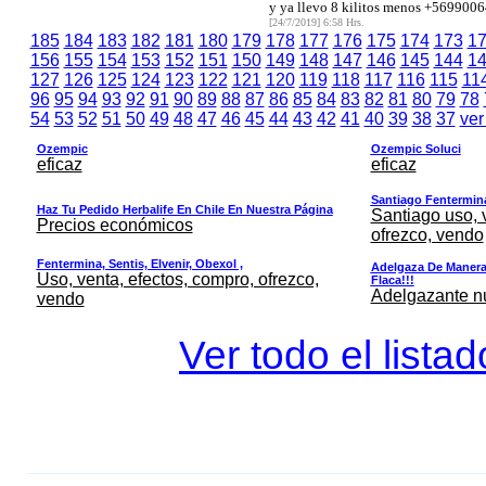
y ya llevo 8 kilitos menos +5699006
[24/7/2019] 6:58 Hrs.
185
184
183
182
181
180
179
178
177
176
175
174
173
1
156
155
154
153
152
151
150
149
148
147
146
145
144
1
127
126
125
124
123
122
121
120
119
118
117
116
115
11
96
95
94
93
92
91
90
89
88
87
86
85
84
83
82
81
80
79
78
54
53
52
51
50
49
48
47
46
45
44
43
42
41
40
39
38
37
ver
Ozempic
Ozempic Soluci
eficaz
eficaz
Santiago Fentermina,
Haz Tu Pedido Herbalife En Chile En Nuestra Página
Santiago uso, 
Precios económicos
ofrezco, vendo
Fentermina, Sentis, Elvenir, Obexol ,
Adelgaza De Manera 
Uso, venta, efectos, compro, ofrezco,
Flaca!!!
Adelgazante nue
vendo
Ver todo el lista