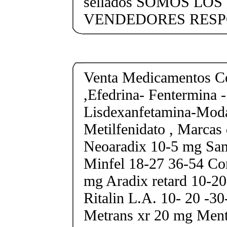
sellados SOMOS LO
VENDEDORES RESP
Venta Medicamentos Co
,Efedrina- Fentermina -
Lisdexanfetamina-Moda
Metilfenidato , Marcas 
Neoaradix 10-5 mg Sa
Minfel 18-27 36-54 Co
mg Aradix retard 10-2
Ritalin L.A. 10- 20 -3
Metrans xr 20 mg Ment