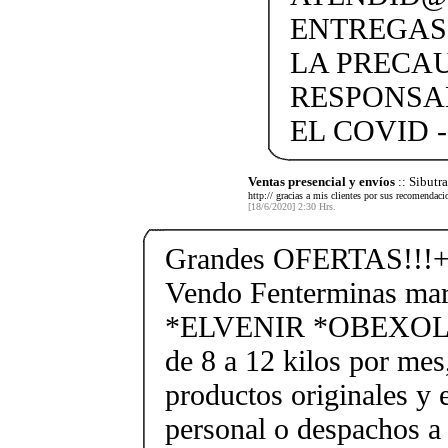
ENTREGAS
LA PRECA
RESPONSA
EL COVID -
Ventas presencial y envíos
:: Sibut
http:// gracias a mis clientes por sus recomendaci
[18/6/2020] 2:30 Hrs.
Grandes OFERTAS!!!+
Vendo Fenterminas ma
*ELVENIR *OBEXOL Ba
de 8 a 12 kilos por mes
productos originales y 
personal o despachos a 