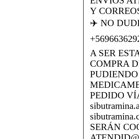
ENVIOS AT
Y CORREOS
✈️ NO DU
+569663629
A SER EST
COMPRA D
PUDIENDO 
MEDICAME
PEDIDO VÍ
sibutramina
sibutramina
SERÁN CO
ATENDID@S