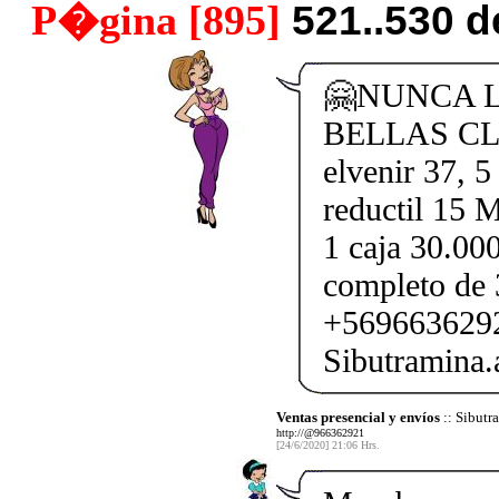
P�gina [895]
521..530 
🤗NUNCA L
BELLAS CLIE
elvenir 37, 5
reductil 15 
1 caja 30.00
completo de 
+569663629
Sibutramina
Ventas presencial y envíos
:: Sibut
http://@966362921
[24/6/2020] 21:06 Hrs.