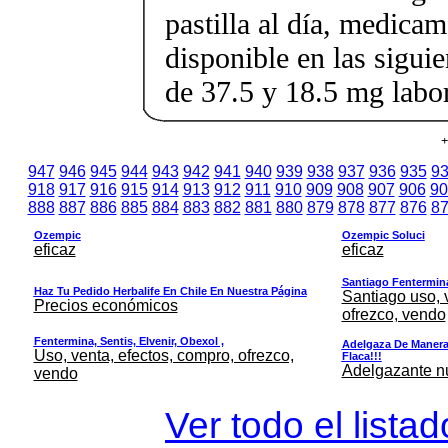
pastilla al día, medica
disponible en las sigui
de 37.5 y 18.5 mg labor
+
947
946
945
944
943
942
941
940
939
938
937
936
935
9
918
917
916
915
914
913
912
911
910
909
908
907
906
90
888
887
886
885
884
883
882
881
880
879
878
877
876
8
Ozempic
Ozempic Soluci
eficaz
eficaz
Santiago Fentermina,
Haz Tu Pedido Herbalife En Chile En Nuestra Página
Santiago uso, 
Precios económicos
ofrezco, vendo
Fentermina, Sentis, Elvenir, Obexol ,
Adelgaza De Manera 
Uso, venta, efectos, compro, ofrezco,
Flaca!!!
Adelgazante nue
vendo
Ver todo el lista