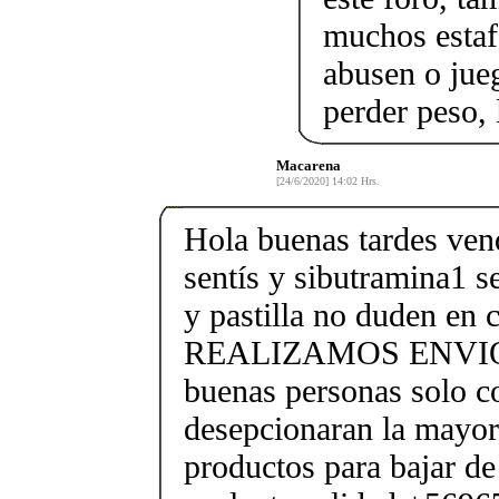
muchos estaf
abusen o jue
perder peso, 
Macarena
[24/6/2020] 14:02 Hrs.
Hola buenas tardes 
sentís y sibutramina1 s
y pastilla no duden en 
REALIZAMOS ENVIOS 
buenas personas solo co
desepcionaran la mayor
productos para bajar de