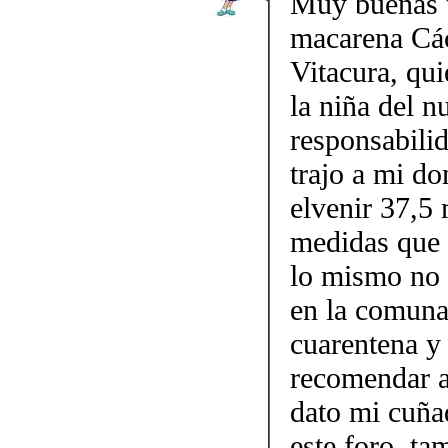
Muy buenas t
macarena Các
Vitacura, qu
la niña del 
responsabilid
trajo a mi do
elvenir 37,5 
medidas que 
lo mismo no p
en la comuna
cuarentena y
recomendar a
dato mi cuña
este foro, t