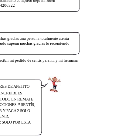
tratamiento completo dejo mi Buen
984206322
has gracias una persona totalmente atenta
udo superar muchas gracias lo recomiendo
cibir mi pedido de sentís para mi y mi hermana
ORES DE APETITO
INCREÍBLES
O TODO EN REMATE
CIONES!!! SENTÍS,
 Y PAGA 2 SOLO
ENIR,
2 SOLO POR ESTA