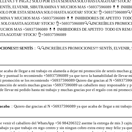
LEVA 3 Y PAGA 2 SOLO POR ESTA SEMANA SOLO HASTA AGOTAR! STOCK! 
ENTÍS, ELVENIR, SIBUTRAMINA Y MUCHOS MAS +56937596089 💊💊 INHI
 SOLO POR ESTA SEMANA SOLO HASTA AGOTAR! STOCK! 👌+56937596089🔍
MINA Y MUCHOS MAS +56937596089 💊💊 INHIBIDORES DE APETITO TODO
SOLO HASTA AGOTAR! STOCK! 👌+56937596089🔍🔍INCREÍBLES PROMOCION
CHOS MAS +56937596089 💊💊 INHIBIDORES DE APETITO TODO EN REMAT
TA AGOTAR! STOCK! 👌+56937596089
IONES!!! SENTÍS
:: 🔍🔍INCREÍBLES PROMOCIONES!!! SENTÍS, ELVENI
 acaba de llegar a mi trabajo en alameda a dejar mi promoción de sentís muchas g
 y puntual lo recomiendo +56937596089 ya que tuvo la hamabilidad de llevar mi
n mi promoción se los recomiendo +56937596089 Quiero dar gracias al N +56937596
promoción de sentís muchas gracias +56937596089 un caballero muy responsable y 
 llevar mi pedido hasta mi trabajo y muchas gracias por el regalo con mi promoci
 acaba
:: Quiero dar gracias al N +56937596089 ya que acaba de llegar a mi trabaj
 venir el caballero del WhatsApp +56 984206322 aserme la entrega de mis 3 cajita
rabajo ya que trabajo en stgo centro y sin ningun cobro extra estoy muy feliz ya que 