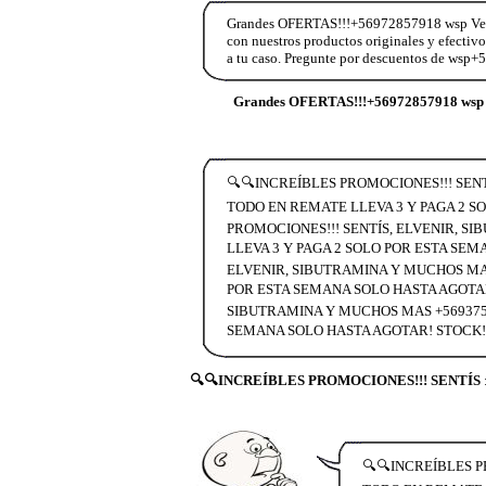
Grandes OFERTAS!!!+56972857918 wsp Vend
con nuestros productos originales y efectiv
a tu caso. Pregunte por descuentos de wsp
Grandes OFERTAS!!!+56972857918 wsp 
🔍🔍INCREÍBLES PROMOCIONES!!! SENT
TODO EN REMATE LLEVA 3 Y PAGA 2 S
PROMOCIONES!!! SENTÍS, ELVENIR, S
LLEVA 3 Y PAGA 2 SOLO POR ESTA SEM
ELVENIR, SIBUTRAMINA Y MUCHOS MAS
POR ESTA SEMANA SOLO HASTA AGOTAR!
SIBUTRAMINA Y MUCHOS MAS +5693759
SEMANA SOLO HASTA AGOTAR! STOCK! 
🔍🔍INCREÍBLES PROMOCIONES!!! SENTÍS
🔍🔍INCREÍBLES P