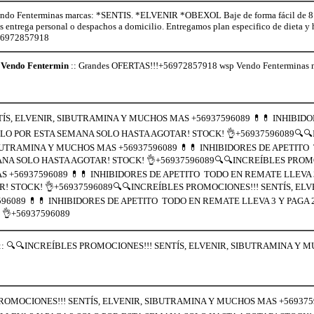
o Fenterminas marcas: *SENTIS. *ELVENIR *OBEXOL Baje de forma fácil de 8 a 
os entrega personal o despachos a domicilio. Entregamos plan especifico de dieta 
+56972857918
Vendo Fentermin
:: Grandes OFERTAS!!!+56972857918 wsp Vendo Fenterminas
ÍS, ELVENIR, SIBUTRAMINA Y MUCHOS MAS +56937596089 💊💊 INHIBID
OLO POR ESTA SEMANA SOLO HASTA AGOTAR! STOCK! 👌+56937596089🔍
IBUTRAMINA Y MUCHOS MAS +56937596089 💊💊 INHIBIDORES DE APETIT
ANA SOLO HASTA AGOTAR! STOCK! 👌+56937596089🔍🔍INCREÍBLES PROMO
 +56937596089 💊💊 INHIBIDORES DE APETITO TODO EN REMATE LLEVA 3
 STOCK! 👌+56937596089🔍🔍INCREÍBLES PROMOCIONES!!! SENTÍS, ELV
6089 💊💊 INHIBIDORES DE APETITO TODO EN REMATE LLEVA 3 Y PAGA 
👌+56937596089
:: 🔍🔍INCREÍBLES PROMOCIONES!!! SENTÍS, ELVENIR, SIBUTRAMINA Y 
ROMOCIONES!!! SENTÍS, ELVENIR, SIBUTRAMINA Y MUCHOS MAS +5693759