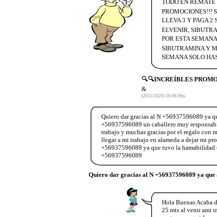
TODO EN REMATE L
PROMOCIONES!!! S
LLEVA 3 Y PAGA 2
ELVENIR, SIBUTRA
POR ESTA SEMANA 
SIBUTRAMINA Y MU
SEMANA SOLO HAS
🔍🔍INCREÍBLES PROMOC
&
[20/2/2020] 16:06 Hrs.
Quiero dar gracias al N +56937596089 ya que
+56937596089 un caballero muy responsable
trabajo y muchas gracias por el regalo co
llegar a mi trabajo en alameda a dejar mi 
+56937596089 ya que tuvo la hamabilidad de
+56937596089
Quiero dar gracias al N +56937596089 ya que
Hola Buenas Acaba de
25 mts al venir ami t