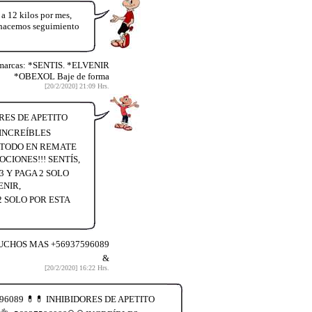
12 kilos por mes,
y hacemos seguimiento
 marcas: *SENTIS. *ELVENIR
*OBEXOL Baje de forma
[20/2/2020] 21:09 Hrs.
ORES DE APETITO
INCREÍBLES
O TODO EN REMATE
CIONES!!! SENTÍS,
 Y PAGA 2 SOLO
ENIR,
2 SOLO POR ESTA
MUCHOS MAS +56937596089
&
[20/2/2020] 16:22 Hrs.
6089 💊💊 INHIBIDORES DE APETITO