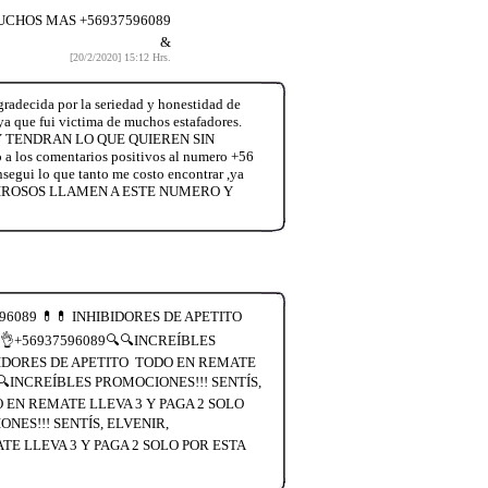
MUCHOS MAS +56937596089
&
[20/2/2020] 15:12 Hrs.
radecida por la seriedad y honestidad de
,ya que fui victima de muchos estafadores.
 TENDRAN LO QUE QUIEREN SIN
s comentarios positivos al numero +56
nsegui lo que tanto me costo encontrar ,ya
ENTIROSOS LLAMEN A ESTE NUMERO Y
6089 💊💊 INHIBIDORES DE APETITO
👌+56937596089🔍🔍INCREÍBLES
BIDORES DE APETITO TODO EN REMATE
🔍INCREÍBLES PROMOCIONES!!! SENTÍS,
 EN REMATE LLEVA 3 Y PAGA 2 SOLO
ES!!! SENTÍS, ELVENIR,
E LLEVA 3 Y PAGA 2 SOLO POR ESTA