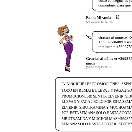
costo conseguirlas y
comentario para que
Paola Miranda
::
[20/2/2020] 15:42 Hrs.
Gracias al número +5
+56937596089 y resp
totalmente +569375
Gracias al número +569375
much
[20/2/2020] 15:28 Hrs.
🔍🔍INCREÍBLES PROMOCIONES!!! SENT
TODO EN REMATE LLEVA 3 Y PAGA 2 S
PROMOCIONES!!! SENTÍS, ELVENIR, S
LLEVA 3 Y PAGA 2 SOLO POR ESTA SEM
ELVENIR, SIBUTRAMINA Y MUCHOS MAS
POR ESTA SEMANA SOLO HASTA AGOTAR!
SIBUTRAMINA Y MUCHOS MAS +5693759
SEMANA SOLO HASTA AGOTAR! STOCK! 