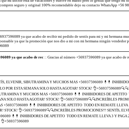
a qur mi doctor esta de vacaciones y buelve en marzo pero lo genial que tengo mi 
 compren seguro y original 100% recomendable dejo su contacto WhatsApp +56 
6937596089 ya que acabo de recibir mi pedido de sentís para mi y mi hermana muc
onsable ya que la promoción que nos dio a mi con mi hermana ningún vendedor p
96089
96089 ya que acabo de rec
:: Gracias al número +56937596089 ya que acabo de re
ÍS, ELVENIR, SIBUTRAMINA Y MUCHOS MAS +56937596089 💊💊 INHIBID
OLO POR ESTA SEMANA SOLO HASTA AGOTAR! STOCK! 👌+56937596089🔍
IBUTRAMINA Y MUCHOS MAS +56937596089 💊💊 INHIBIDORES DE APETIT
ANA SOLO HASTA AGOTAR! STOCK! 👌+56937596089🔍🔍INCREÍBLES PROMO
 +56937596089 💊💊 INHIBIDORES DE APETITO TODO EN REMATE LLEVA 3
 STOCK! 👌+56937596089🔍🔍INCREÍBLES PROMOCIONES!!! SENTÍS, ELV
6089 💊💊 INHIBIDORES DE APETITO TODO EN REMATE LLEVA 3 Y PAGA 
👌+56937596089