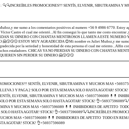
:: 🔍🔍INCREÍBLES PROMOCIONES!!! SENTÍS, ELVENIR, SIBUTRAMINA Y 
Muñoz,y me sumo a los comentarios positivos al numero +56 9 4986 6770. Estoy ag
Víctor Castro el cual me orientó...Al fin consegui lo que tanto me costo encontrar 
ERDAN SU DINERO CON CHANTAS MENTIROSOS LLAMEN A ESTE NUMERO Y
😙😙😙 ESTOY MUY AGRADECIDA 😊Mi nombre es Juliet Muñoz,y me sumo a lo
adecida por la seriedad y honestidad de esta persona el cual me oriento...Alfin co
de muchos estafadores. CHICAS YA NO PIERDAN SU DINERO CON CHANTAS M
UIEREN SIN PERDER SU DINERO 🤗😙😙😙
ROMOCIONES!!! SENTÍS, ELVENIR, SIBUTRAMINA Y MUCHOS MAS +5693759
LEVA 3 Y PAGA 2 SOLO POR ESTA SEMANA SOLO HASTA AGOTAR! STOCK! 
ENTÍS, ELVENIR, SIBUTRAMINA Y MUCHOS MAS +56937596089 💊💊 INHI
 SOLO POR ESTA SEMANA SOLO HASTA AGOTAR! STOCK! 👌+56937596089🔍
MINA Y MUCHOS MAS +56937596089 💊💊 INHIBIDORES DE APETITO TODO
SOLO HASTA AGOTAR! STOCK! 👌+56937596089🔍🔍INCREÍBLES PROMOCION
CHOS MAS +56937596089 💊💊 INHIBIDORES DE APETITO TODO EN REMAT
TA AGOTAR! STOCK! 👌+56937596089