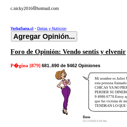
c.nicky2016
hotmail.com
-
YerbaSana.cl
Dietas y Nutricion
Foro de Opinión: Vendo sentis y elvenir
P�gina [879]
681..690 de 9462 Opiniones
Mi nombre es Juliet 
esta persona llamado 
CHICAS YA NO PI
PERDER SU DINERO 
9 4986 6770.Estoy agr
que fui victima 
TENDRAN LO QUE Q
Dato
[21/2/2020] 6:04 Hrs.