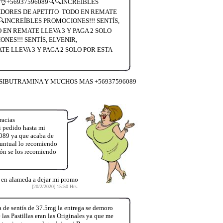
👌+56937596089🔍🔍INCREÍBLES
BIDORES DE APETITO TODO EN REMATE
🔍INCREÍBLES PROMOCIONES!!! SENTÍS,
 EN REMATE LLEVA 3 Y PAGA 2 SOLO
ES!!! SENTÍS, ELVENIR,
E LLEVA 3 Y PAGA 2 SOLO POR ESTA
R, SIBUTRAMINA Y MUCHOS MAS +56937596089
racias
 pedido hasta mi
089 ya que acaba de
puntual lo recomiendo
ón se los recomiendo
o en alameda a dejar mi promo
[20/2/2020] 15:50 Hrs.
 de sentís de 37.5mg la entrega se demoro
las Pastillas eran las Originales ya que me