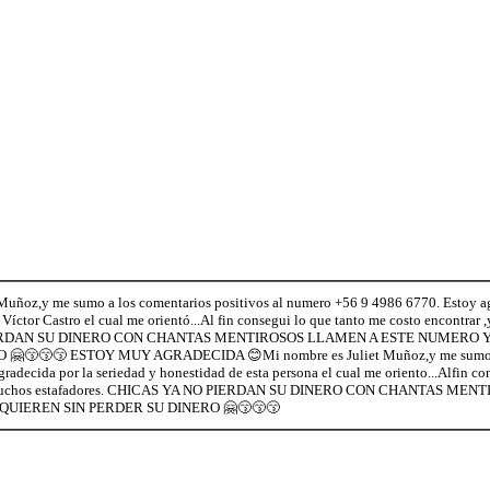
Muñoz,y me sumo a los comentarios positivos al numero +56 9 4986 6770. Estoy ag
Víctor Castro el cual me orientó...Al fin consegui lo que tanto me costo encontrar 
ERDAN SU DINERO CON CHANTAS MENTIROSOS LLAMEN A ESTE NUMERO Y
😙😙😙 ESTOY MUY AGRADECIDA 😊Mi nombre es Juliet Muñoz,y me sumo a lo
adecida por la seriedad y honestidad de esta persona el cual me oriento...Alfin co
de muchos estafadores. CHICAS YA NO PIERDAN SU DINERO CON CHANTAS M
UIEREN SIN PERDER SU DINERO 🤗😙😙😙