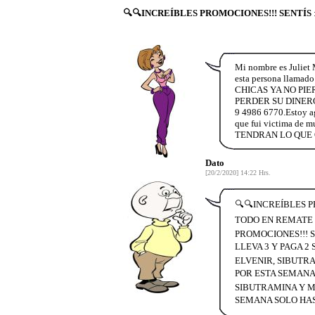
🔍🔍INCREÍBLES PROMOCIONES!!! SENTÍS
Mi nombre es Juliet 
esta persona llamado 
CHICAS YA NO PI
PERDER SU DINERO 
9 4986 6770.Estoy agr
que fui victima 
TENDRAN LO QUE Q
Dato
[20/2/2020] 14:22 Hrs.
🔍🔍INCREÍBLES P
TODO EN REMATE L
PROMOCIONES!!! S
LLEVA 3 Y PAGA 2
ELVENIR, SIBUTRA
POR ESTA SEMANA 
SIBUTRAMINA Y MU
SEMANA SOLO HAS