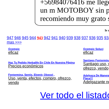
+56984076416 me llegó
un m MOTOBOY sin pr
recomiendo muy grato s
le
947
946
945
944
943
942
941
940
939
938
937
936
935
93
mas >>>
Ozempic
Ozempic Soluci
eficaz
eficaz
Santiago Fentermina,
Haz Tu Pedido Herbalife En Chile En Nuestra Página
Santiago uso, 
Precios económicos
ofrezco, vendo
Fentermina, Sentis, Elvenir, Obexol ,
Adelgaza De Manera 
Uso, venta, efectos, compro, ofrezco,
Flaca!!!
Adelgazante nue
vendo
Ver todo el lista