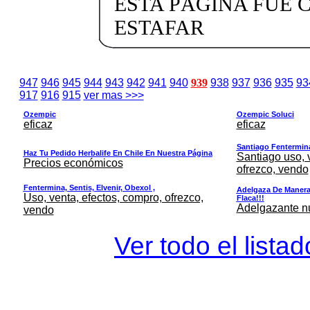
ESTA PÁGINA FUE 
ESTAFAR
947
946
945
944
943
942
941
940
939
938
937
936
935
93
917
916
915
ver mas >>>
Ozempic
Ozempic Soluci
eficaz
eficaz
Santiago Fentermina,
Haz Tu Pedido Herbalife En Chile En Nuestra Página
Santiago uso, 
Precios económicos
ofrezco, vendo
Fentermina, Sentis, Elvenir, Obexol ,
Adelgaza De Manera 
Uso, venta, efectos, compro, ofrezco,
Flaca!!!
Adelgazante nue
vendo
Ver todo el lista