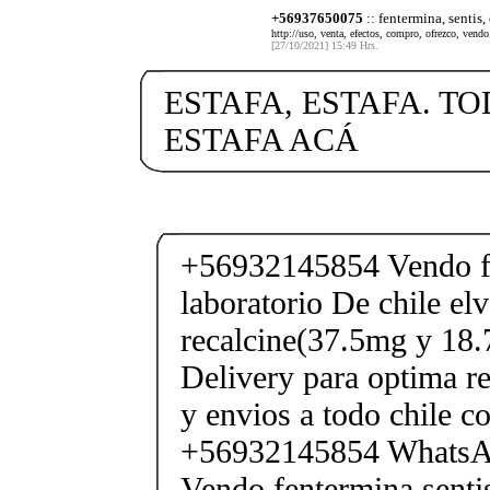
+56937650075
:: fentermina, sentis,
http://uso, venta, efectos, compro, ofrezco, vendo.
[27/10/2021] 15:49 Hrs.
ESTAFA, ESTAFA. TO
ESTAFA ACÁ
+56932145854 Vendo fe
laboratorio De chile elv
recalcine(37.5mg y 18.
Delivery para optima re
y envios a todo chile c
+56932145854 Whats
Vendo fentermina senti