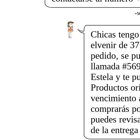
+5
Chicas tengo 
elvenir de 37
pedido, se p
llamada #56
Estela y te p
Productos ori
vencimiento a
comprarás po
puedes revis
de la entrega